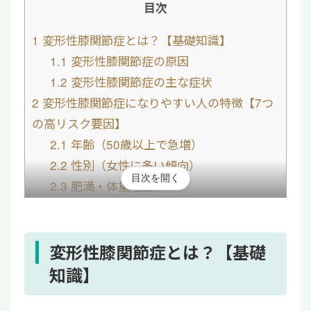
目次
1
変形性膝関節症とは？【基礎知識】
1.1
変形性膝関節症の原因
1.2
変形性膝関節症の主な症状
2
変形性膝関節症になりやすい人の特徴【7つ
の高リスク要因】
2.1
年齢（50歳以上で急増）
2.2
性別（女性に多い傾向）
目次を開く
2.3
肥満・体重増加
2.4
職業・生活習慣
2.5
スポーツ歴
2.6
脚の形（O脚・X脚）
変形性膝関節症とは？【基礎
2.7
膝の外傷歴・遺伝要因
知識】
3
変形性膝関節症になりやすい人の予防策
3.1
膝への負担を避ける工夫を行う