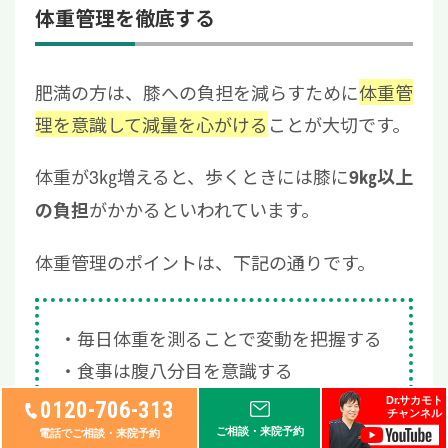
体重管理を徹底する
肥満の方は、膝への負担を減らすために
体重管
理を意識して減量を心がける
ことが大切です。
体重が3㎏増えると、歩くときには膝に
9㎏以上
がかかるといわれています。
の負担
体重管理のポイントは、下記の通りです。
毎日体重を測ることで変動を把握する
食事は腹八分目を意識する
野菜から食べ、血糖値の上昇を緩やか
Dr.サカモト
0120-706-313
チャンネル
にする
ご相談・来院予約
電話でご相談・来院予約