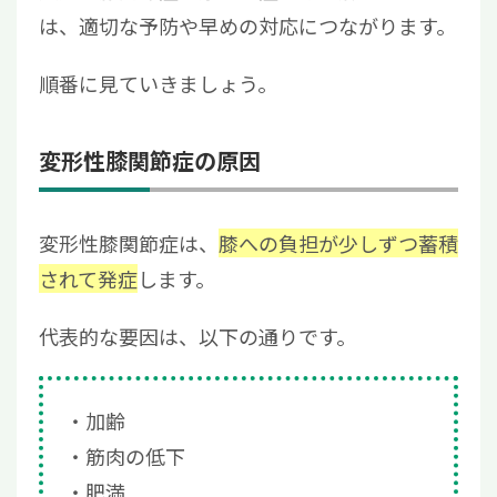
6
変形性膝関節症になりやすい人は早期対策で
は、適切な予防や早めの対応につながります。
予防・改善が重要
順番に見ていきましょう。
変形性膝関節症の原因
変形性膝関節症は、
膝への負担が少しずつ蓄積
されて発症
します。
代表的な要因は、以下の通りです。
加齢
筋肉の低下
肥満