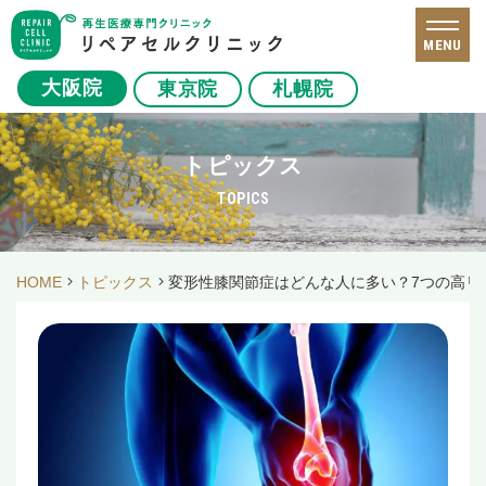
MENU
大阪院
東京院
札幌院
トピックス
TOPICS
HOME
トピックス
変形性膝関節症はどんな人に多い？7つの高リ