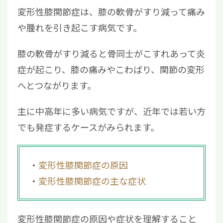
変形性膝関節症は、膝の軟骨がすり減って痛み
3.2
体重管理を徹底する
や腫れを引き起こす病気です。
3.3
膝周辺の筋トレやストレッチを行う
4
変形性膝関節症の治し方
膝の軟骨がすり減ると骨同士がこすれあって炎
4.1
保存療法
症が起こり、膝の痛みやこわばり、関節の変形
4.2
手術療法
へとつながります。
4.3
再生医療
5
変形性膝関節症に関してよくある質問
主に中高年に多い病気ですが、近年では若い方
5.1
変形性膝関節症の治し方は？
でも発症するケースがみられます。
5.2
変形性膝関節症の初期症状は？
5.3
若い人でも変形性膝関節症になる？
5.4
変形性膝関節症でしてはいけないこと
変形性膝関節症の原因
は？
変形性膝関節症の主な症状
5.5
変形性膝関節症を放っておくとどうな
る？
変形性膝関節症の原因や症状を理解すること