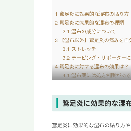
1
鵞足炎に効果的な湿布の貼り方
2
鵞足炎に効果的な湿布の種類
2.1
湿布の成分について
3
【湿布以外】鵞足炎の痛みを自
3.1
ストレッチ
3.2
テーピング・サポーターに
4
鵞足炎に対する湿布の効果は？
4.1
湿布薬には処方制限がある
5
鵞足炎と湿布に関するよくある
5.1
鵞足炎に効く薬は？
5.2
鵞足炎は冷やすべき？それ
鵞足炎に効果的な湿
5.3
鵞足炎のセルフチェック方
6
鵞足炎を早く治すために再生医
鵞足炎に効果的な湿布の貼り方や
7
【まとめ】湿布を貼っても治ら