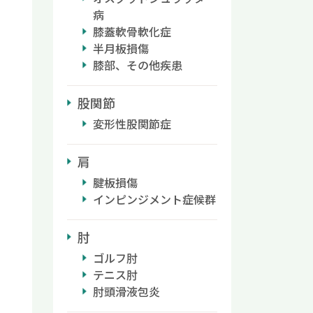
病
膝蓋軟骨軟化症
半月板損傷
膝部、その他疾患
股関節
変形性股関節症
肩
腱板損傷
インピンジメント症候群
肘
ゴルフ肘
テニス肘
肘頭滑液包炎