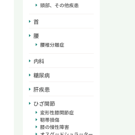
頭部、その他疾患
首
腰
腰椎分離症
内科
糖尿病
肝疾患
ひざ関節
変形性膝関節症
靭帯損傷
膝の慢性障害
オスグッドシュラッター