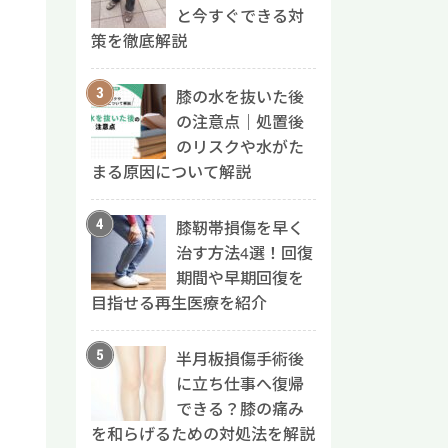
と今すぐできる対
策を徹底解説
膝の水を抜いた後
の注意点｜処置後
のリスクや水がた
まる原因について解説
膝靭帯損傷を早く
治す方法4選！回復
期間や早期回復を
目指せる再生医療を紹介
半月板損傷手術後
に立ち仕事へ復帰
できる？膝の痛み
を和らげるための対処法を解説