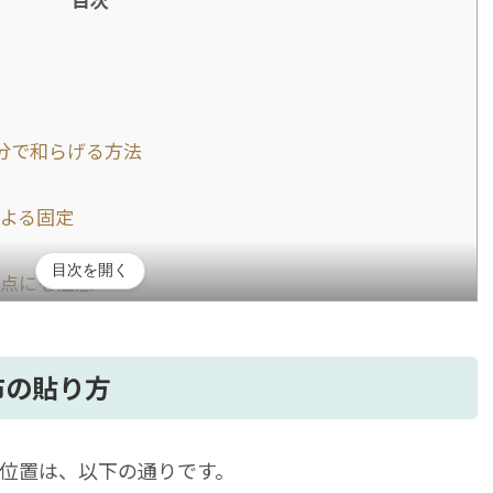
目次
分で和らげる方法
よる固定
目次を開く
点にも注意
質問
とも温めるべき？
布の貼り方
法は？
療による治療がおすすめ
位置は、以下の通りです。
ない鵞足炎は再生医療も検討