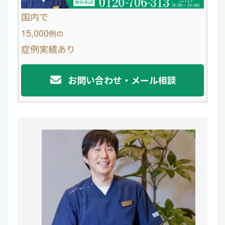
o
国内で
o
15,000
例
の
症例実績あり
k
お問い合わせ・メール相談