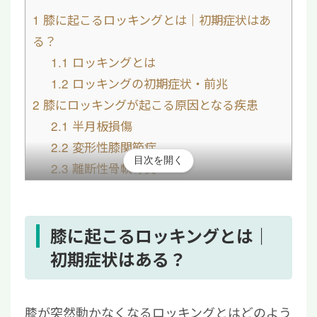
1
膝に起こるロッキングとは｜初期症状はあ
る？
1.1
ロッキングとは
1.2
ロッキングの初期症状・前兆
2
膝にロッキングが起こる原因となる疾患
2.1
半月板損傷
2.2
変形性膝関節症
目次を開く
2.3
離断性骨軟骨炎
3
膝のロッキングを自分で治す方法（解除方
法）はある？
4
膝のロッキングに関するよくある質問
膝に起こるロッキングとは｜
4.1
ロッキングはすぐに治る？
初期症状はある？
4.2
ロッキングを繰り返すときの予防法
は？
膝が突然動かなくなるロッキングとはどのよう
5
膝のロッキングを治すには原因となる疾患の