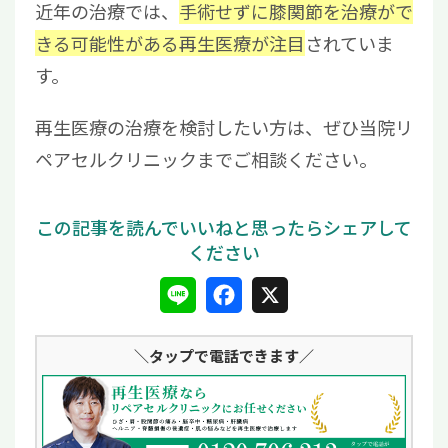
近年の治療では、
手術せずに膝関節を治療がで
きる可能性がある再生医療が注目
されていま
す。
再生医療の治療を検討したい方は、ぜひ当院リ
ペアセルクリニックまでご相談ください。
L
F
X
i
a
＼タップ
で電話できます／
n
c
e
e
b