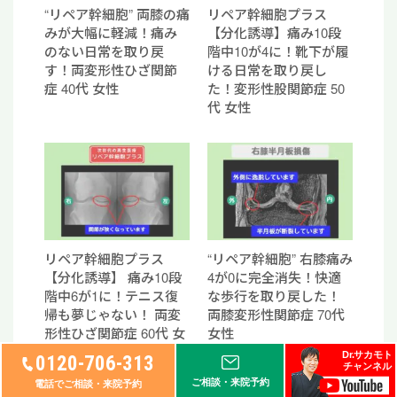
“リペア幹細胞” 両膝の痛
リペア幹細胞プラス
みが大幅に軽減！痛み
【分化誘導】痛み10段
のない日常を取り戻
階中10が4に！靴下が履
す！両変形性ひざ関節
ける日常を取り戻し
症 40代 女性
た！変形性股関節症 50
代 女性
リペア幹細胞プラス
“リペア幹細胞” 右膝痛み
【分化誘導】 痛み10段
4が0に完全消失！快適
階中6が1に！テニス復
な歩行を取り戻した！
帰も夢じゃない！ 両変
両膝変形性関節症 70代
形性ひざ関節症 60代 女
女性
性
Dr.サカモト
0120-706-313
チャンネル
ご相談・来院予約
電話でご相談・来院予約