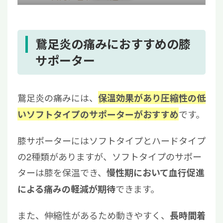
4
鵞足炎用の膝サポーターを装着するときの注
意点
4.1
正しい手順でサポーターを装着する
鵞足炎の痛みにおすすめの膝
4.2
就寝時はサポーターを外す
サポーター
5
鵞足炎の痛みにはサポーターの活用と合わせ
て再生医療を検討しよう
鵞足炎の痛みには、
保温効果があり圧縮性の低
です。
いソフトタイプのサポーターがおすすめ
膝サポーターにはソフトタイプとハードタイプ
の2種類がありますが、ソフトタイプのサポー
ターは膝を保温でき、
慢性期において血行促進
できます。
による痛みの軽減が期待
また、伸縮性があるため動きやすく、
長時間着