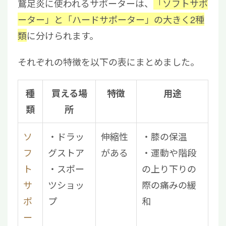
鵞足炎に使われるサポーターは、
「ソフトサポ
ーター」と「ハードサポーター」の大きく2種
類
に分けられます。
それぞれの特徴を以下の表にまとめました。
種
買える場
特徴
用途
類
所
ソ
・ドラッ
伸縮性
・膝の保温
フ
グストア
がある
・運動や階段
ト
・スポー
の上り下りの
サ
ツショッ
際の痛みの緩
ポ
プ
和
ー