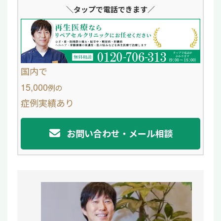
＼タップ
で電話できます／
n
c
e
e
b
o
国内で
o
15,000
例
の
症例実績あり
k
お問い合わせ・メール相談