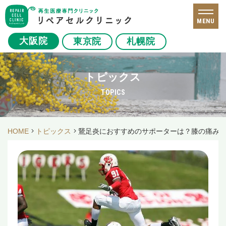
MENU
大阪院
東京院
札幌院
トピックス
TOPICS
HOME
トピックス
鵞足炎におすすめのサポーターは？膝の痛み