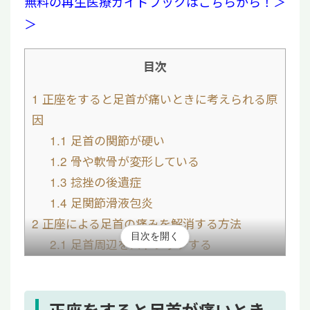
無料の再生医療ガイドブックはこちらから！＞
＞
目次
1
正座をすると足首が痛いときに考えられる原
因
1.1
足首の関節が硬い
1.2
骨や軟骨が変形している
1.3
捻挫の後遺症
1.4
足関節滑液包炎
2
正座による足首の痛みを解消する方法
目次を開く
2.1
足首周辺をストレッチする
2.2
正座せずに座る
2.3
医療機関を受診する
3
正座による足首の痛みに関するよくある質問
正座をすると足首が痛いとき