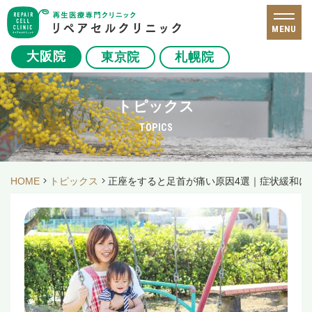
MENU
大阪院
東京院
札幌院
トピックス
TOPICS
HOME
トピックス
正座をすると足首が痛い原因4選｜症状緩和に