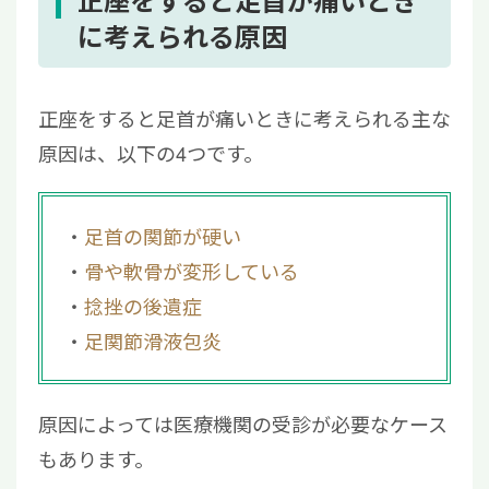
3.1
足首の痛みはストレッチで治る？
に考えられる原因
3.2
正座で足首が腫れるのはなぜ？
3.3
捻挫後に正座で足首が痛くなるのはな
正座をすると足首が痛いときに考えられる主な
ぜ？
原因は、以下の4つです。
4
正座による足首の痛みが長引く方は再生医療
をご検討ください
足首の関節が硬い
骨や軟骨が変形している
捻挫の後遺症
足関節滑液包炎
原因によっては医療機関の受診が必要なケース
もあります。