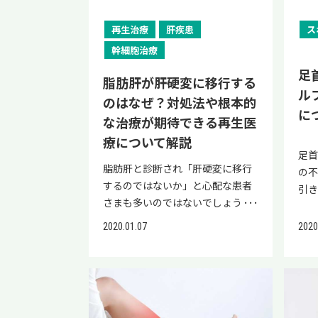
す。 使用期間の目安 サポーターの
合
い
ックで再生医療を受け、脂肪肝が
期間に合わせて一時的にスポーツ
機関
使用期間は、痛みの程度や靭帯の
りま
い
改善された患者さまの症例を紹介
を休止するなどの対策が必要で
肪
再生治療
肝疾患
ス
回復具合によって個人差があり、
は
見
しています。 >>「脂肪肝の幹細胞
す。 本記事では、足首の靭帯損傷
重要
幹細胞治療
おおよそ2週間から1カ月程度が目
に病
を設
治療でCTが改善！γ―ＧＴＰも半
が完治までにかかる期間や損傷の
け
安となります。 捻挫の重症度 サポ
首
足
る1
減に！40代男性」はこちら 脂肪肝
重症度に応じた治療・リハビリの
の
脂肪肝が肝硬変に移行する
ーター装着期間 軽度 数日～1週間
リス
の
ル
と言われたら生活習慣の改善が重
流れについて、わかりやすく解説
（A
のはなぜ？対処法や根本的
程度 中度 2週間から1カ月程度 重
放
推奨
要 脂肪肝と言われた場合、アルコ
します。 「捻挫を早く治したい」
質
に
度 1カ月以上 しかし、上記のサポ
な治療が期待できる再生医
があ
1日
ール性脂肪肝なら禁酒、非アルコ
「薬ばかりに頼らず治したい」と
な
ーターの使用期間はあくまで目安
不
療について解説
※で
ール性脂肪肝なら体重の減量を目
考えている方にも役立つ情報をま
疾患
であり、医師の指示に従うことが
足
傷す
コー
指しましょう。 【脂肪肝の主な原
とめているので、ぜひ最後までご
す。
脂肪肝と診断され「肝硬変に移行
大切です。 正しい処置をとっても
の
する
飲酒
因】 アルコール性脂肪肝：アルコ
覧ください。 足首靭帯損傷の完治
患（
するのではないか」と心配な患者
捻挫の症状が良くならない場合
引
腫れ
ル:
ールの過剰摂取による脂肪肝 非ア
期間【程度別】 足首の靭帯損傷の
つの
さまも多いのではないでしょう
は、早めに医療機関を受診しまし
と
スク
ウイ
ルコール性脂肪肝疾患
程度別の完治期間の目安は、以下
年6
か。 この記事では、脂肪肝が肝硬
ょう。 以下の記事では、足首の捻
す。
来
2020
2020.01.07
杯弱
（NAFLD）：食生活や生活習慣の
のとおりです。 損傷の程度 完治期
MA
変に移行する理由や治療法などに
挫を放置するリスクについて詳し
や
る 
や
乱れによる脂肪肝 アルコールの過
間（目安） 軽度の靭帯損傷（Ⅰ
脂肪
ついて解説します。 脂肪肝は、生
く解説していますので、併せてご
っ
治
日
剰摂取によって発症するアルコー
度） 靭帯が伸びる程度の損傷 2〜
積
活習慣の見直しで改善する可能性
覧ください。 捻挫に対してサポー
があ
て正
また
ル性脂肪肝は、2～3カ月の禁酒で
4週間程度 中度の靭帯損傷（Ⅱ
がな
がある疾患です。 脂肪肝が肝硬変
ターに期待できる効果と注意点 捻
記
裂
が男
10例中8例で脂肪沈着が消失した
度） 靭帯の部分断裂 4〜8週間程
炎（
へ移行する仕組みを理解し、早期
挫に対してサポーターを装着する
的
な
での
というデータ※があります。 ※出
度 重度の靭帯損傷（Ⅲ度） 靭帯の
肝