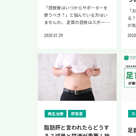
「捻挫後はいつからサポーターを
「
使うべき？」と悩んでいる方はい
る？
ませんか。 足首の捻挫はスポーツ
が気
中だけでなく、日常生活でも起こ
ん
2020.01.29
2020
りやすいケガです。 捻挫後に正し
ても
い処置や治療を受けずに放置して
る
しまうと、足首の不安定さや痛み
か。
が残る場合があるため、注意が必
リ
要です。 本記事では、捻挫後にサ
ん
ポーターを装着するタイミングや
ます
期待できる効果について詳しく解
な
説します。 捻挫後にサポーターを
臓器
正しく活用し、症状の改善を目指
て
すための参考にしてください。 ま
があ
た、捻挫の早期改善を目指すな
ダ
再生治療
肝疾患
ス
ら、自己細胞を用いた「再生医
生
療」も選択肢の一つです。 再生医
脂肪肝と言われたらどうす
紹
足
療は、患者さまの細胞や血液を用
ださ