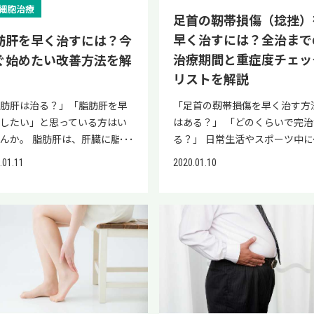
異なると、同じ量を飲んでも
があり、癖になって治らないの
細胞治療
ース 完全断裂や複数カ所の靭
い果物や菓子 揚げ物 脂肪肝は
足首の靭帯損傷（捻挫）
取するアルコール量は異なりま
はと不安に思う人もいるでしょ
裂 ただし、歩けるからと言っ
生活や運動習慣を改善すること
 発病リスクを高める1日あた
早く治すには？全治まで
肪肝を早く治すには？今
う。 受傷してから早期に適切な
無理に運動を続けたり、病院に
改善される可能性があるのです
のお酒の量を、男女に分けて以
療をしなければ、痛みや不安定
治療期間と重症度チェッ
ぐ始めたい改善方法を解
かずに放置したりすると、症状
なぜこの3つを食べてはいけな
まとめました。 お酒の種類
が残ったり癖になったりして、
リストを解説
化するおそれがあります。 損
か、理由も添えて解説します。 
ルコール度数) 男性(純アルコー
挫を繰り返してしまう状態にな
した靭帯を自然治癒で元の状態
酒 お酒は、脂肪肝のリスクを高
69g程度) 女性(純アルコール
「足首の靭帯損傷を早く治す方
脂肪肝は治る？」「脂肪肝を早
やすいです。 足首の捻挫が治ら
戻すことは困難です。そのまま
る主な要因です。アルコールが
3g程度) 日本酒(15%) 3合
はある？」 「どのくらいで完治
治したい」と思っている方はい
いときは手術という選択肢もあ
置すると再発を繰り返す原因に
解される過程で中性脂肪が生成
0ml)/1日 1合(180ml)/1日 ビー
る？」 日常生活やスポーツ中に
んか。 脂肪肝は、肝臓に脂肪
軽度な捻挫であれば保存療法に
ります。 そのため自己の判断
れ、肝臓に蓄積しやすくなるた
%) ロング缶3本(1,500ml)/1日
差や着地のズレで、思いがけず
過剰に蓄積した状態であり、進
る治療が一般的ですが、靭帯が
.01.11
2020.01.10
はなく、違和感を感じたら医療
です。 お酒の飲み過ぎはアルコ
グ缶1本(500ml)/1日 チューハ
首の靭帯を損傷してしまうケー
すると肝機能が低下する可能性
裂するなど重度な場合は手術療
を受診しましょう。 足首の靭
ル性脂肪肝を引き起こします。 
%) 缶3本(1,050ml)/1日 缶1本
は少なくありません。 足首の靭
ります。 脂肪肝の状態によっ
を検討するケースもあります。 
断裂しているかチェック！ 足
肪肝の段階であれば、2〜4週間
0ml)/1日 ワイン(12％) グラス6
損傷（捻挫）は、軽いケガと見
改善に要する期間は異なります
年では、断裂した靭帯を修復す
に痛みがある場合、靭帯を断裂
禁酒によって改善する可能性が
(600ml)/1日 グラス2杯弱
れやすいですが、歩行時の痛み
、生活習慣を見直すことで、脂
際に、小さな傷で治療できる「
損傷）しているか判断するため
ります。アルコール性脂肪肝の
00ml)/1日 たとえば、1日に3合
よって日常生活にも支障が出る
の改善が期待できます。 本記
視鏡手術」が可能になり、術後
、以下をチェックしましょう。
合は、症状が改善した後も禁酒
上の日本酒を長い期間に渡って
め、適切な治療法が欠かせませ
では、脂肪肝の早期改善を目指
回復や治療期間が短縮されてい
帯損傷の症状は損傷の程度によ
続けて再発を防ぐケースがあり
んでいる男性は、肝臓がんの発
ん。 本記事では、足首の靭帯損
ための方法について、詳しく解
す。 しかし、捻挫をしてから長
も異なりますが、受傷後に痛
す。 しかし、非アルコール性脂
リスクが高くなると考えられま
（捻挫）の重症度の見分け方か
ます。 脂肪肝が重症化する前
間経過していると靭帯を縫い合
がある、関節に違和感がある場
肝の場合は医師の許可のもと飲
 上記の表以上にお酒を飲んで
ら、早期回復を目指すための正
、生活習慣を見直したり、医療
せる「修復術」ができないこと