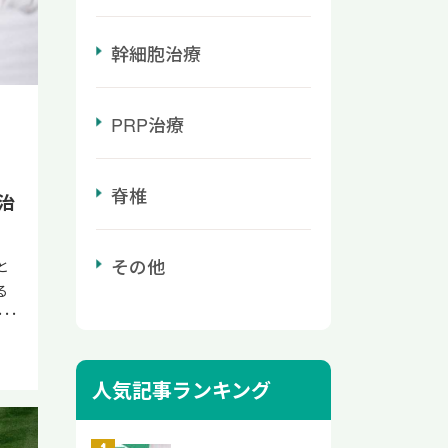
吸
を
が
己
わ
つ
き
応
幹細胞治療
揚
の
た
の
食
臓
し
捻
。
る
さ
PRP治療
な
ま
度
究
性
の
る
治
ル
再
ま
脊椎
治
必
実
が伸
で
り
の
で
を
積
て
等
その他
く
と
性
る
回復
ぐ
る
を
 Ⅲ
の
程
回
が
状
ン
個
。
ち
ー
れ
も
て
か
ト
人気記事ランキング
る
る
ぜ
い
る
、
い
肪
い
紹介
つ
繁