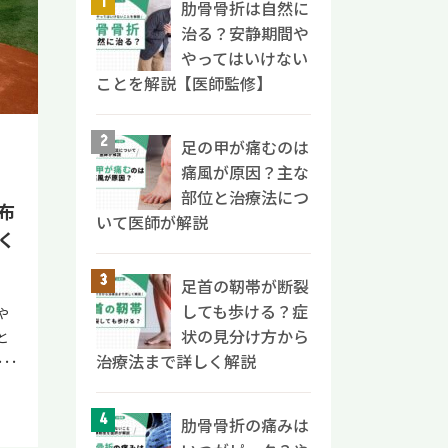
脂
て
肋骨骨折は自然に
ー
に
見
、
い
や
治る？安静期間や
早
方
良
ス
い
やってはいけない
う
 糖
摂
重
る
間
ことを解説【医師監修】
コ
食
と
】
も
は
が
ッ
数
脂
足の甲が痛むのは
ぐ
い
前
場
です
痛風が原因？主な
と
ォ
ま
い
ま
部位と治療法につ
痛
要
る
布
が
摂
いて医師が解説
 足
り
症
だ
く
主
記
の
な
を
バ
い
ど
の
る
足首の靭帯が断裂
重
首
ラ
あ
肪
しても歩ける？症
や
穀
目
な
療
っ
状の見分け方から
と
大豆
重
が
状
ま
治療法まで詳しく解説
と
野
り
挫
に
や
あ
度の
の
き
と
・
把
菜
目
は
 手
肋骨骨折の痛みは
ポイ
に
（エ
ま
を
に