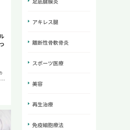
足底腱膜炎
労
捻
慢
ル摂
に
あ
回
に
アキレス腱
量
復
ま
1
で
掛
ル
ン
も
ビ
離断性骨軟骨炎
合
つ
リ
療
で
で
と
無
週間
スポーツ医療
に
ェ
合
糖
の
足
場
食
自
ク
挫
美容
質
さ
初
と
肪
な
注
め
へ
傷
患
再生治療
類
症
損
含
切
帯
こ
臓
直
て
療
免疫細胞療法
ま
あ
面
捻挫