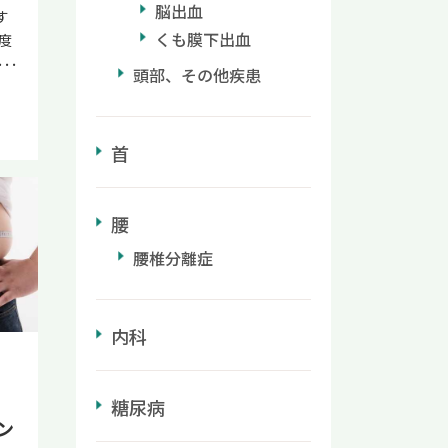
脳出血
す
くも膜下出血
度
度
頭部、その他疾患
の
で
る
首
。
な
、
腰
つ
や
腰椎分離症
れ
解
の
内科
ど
癖
糖尿病
対
ン
足