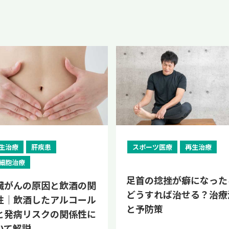
生治療
肝疾患
スポーツ医療
再生治療
細胞治療
足首の捻挫が癖になった
臓がんの原因と飲酒の関
どうすれば治せる？治療
性｜飲酒したアルコール
と予防策
と発病リスクの関係性に
いて解説