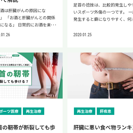
足首の捻挫は、比較的発生しや
お酒は肝臓がんの原因にな
いスポーツ外傷の一つです。 一
」 「お酒と肝臓がんとの関係
発生すると癖になりやすく、何
になる」 日常的にお酒を楽し
も繰り返し捻挫するため「足首
でいる方で「このまま飲み続け
捻挫が癖になったら治らないの
2020.01.25
.01.26
大丈夫？」と不安を抱えてい
は？」といった不安を持ってい
方は多いのではないでしょう
方も多いのではないでしょうか
 本記事では、肝臓がんの発病
本記事では、足首の捻挫が癖に
スクと飲酒の関係性や、肝臓が
った場合どうすれば治せるのか
の原因や予防法について解説し
治療法や癖になる前の予防策に
。 肝臓は病気になってもなか
いて解説します。 基本的な治療
か症状が現れず、気付きにくい
対処法だけでなく、近年注目さ
です。 そのため、治療が遅れ
ている「再生医療」についても
肝臓がんになってしまう可能性
説しているため、捻挫にお悩み
ります。 また、お酒によって
方は、ぜひ最後までご覧くださ
メージを負った肝臓の修復・再
ポーツ医療
再生治療
再生治療
肝疾患
い。 足首の捻挫が癖になったら
が見込める再生医療についても
うすれば治せる？ 足首の捻挫が
介しているので、参考にしてく
になってしまった場合の治療・
首の靭帯が断裂しても歩
肝臓に悪い食べ物ランキ
い。 肝臓がんの原因と飲酒の
処法は、主に以下の3つです。 