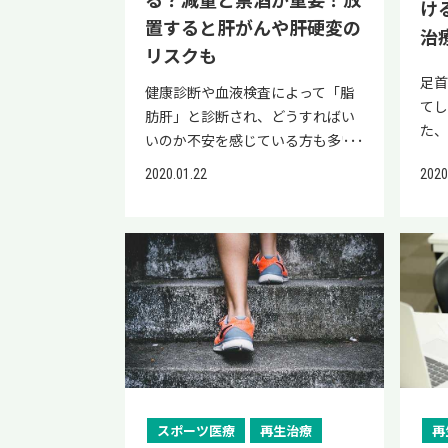
る？減量と禁酒が重要！放
け
いて自然治癒力を高め、炎症抑制
関係
置すると肝がんや肝硬変の
や損傷した靭帯の再生・修復を促
治
の関
リスクも
し、捻挫の早期改善が期待できま
病リ
す。 当院リペアセルクリニックで
足
奨さ
健康診断や血液検査によって「脂
は、再生医療について無料相談を
てし
な
肪肝」と診断され、どうすればい
実施しております。ぜひご相談く
た
です
いのか不安を感じている方も多い
ださい。 >>再生医療専門の「リペ
病
め
のではないでしょうか。 しかし、
2020
2020.01.22
アセルクリニック」に無料相談す
いで
具
脂肪肝と言われた場合でも、食事
る 捻挫のサポーターはいつから使
の
際は
や運動といった生活習慣の見直し
う？ 捻挫をした際、サポーターの
分
スク
によって改善が期待できます。 こ
使用を開始する時期は、受傷直後
場
んの
の記事では、脂肪肝と言われたと
の強い腫れや熱感が落ち着いたタ
す。
の
きに改善すべき生活習慣について
イミングが目安となります。 本章
れ
69
詳しく解説します。 また、脂肪肝
では、サポーターの装着タイミン
まし
※出
の治療には、先端医療の一つであ
グと使用期間の目安について解説
傷
研
る再生医療による治療も選択肢と
します。 サポーターの装着タイミ
要！
ク」
なります。 ＼脂肪肝に有効な再生
ング 使用期間の目安 以下でそれぞ
合
ん
医療とは／ 再生医療は、患者さま
れの内容について詳しく見ていき
可能
コー
の細胞や血液を用いて自己治癒力
スポーツ医療
再生治療
再
ましょう。 サポーターの装着タイ
首の