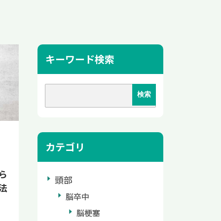
キーワード検索
カテゴリ
ら
頭部
法
脳卒中
脳梗塞