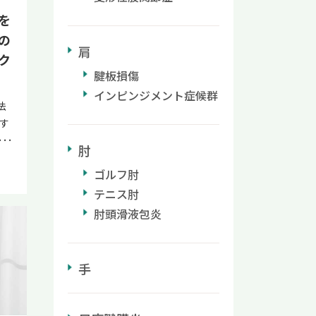
で
、食
を
で
の
治
。
肩
さ
ク
いの
捻
腱板損傷
お
り
インピンジメント症候群
め
法
な
分
す
る
さ
段
よ
肘
め
足
断
ー
ス
ゴルフ肘
法
脂
帯
近
テニス肘
の
ら
る
肘頭滑液包炎
あ
に
内
場
た
の
を
ま
手
ま
傷
期
肪
わ
酒
し
も