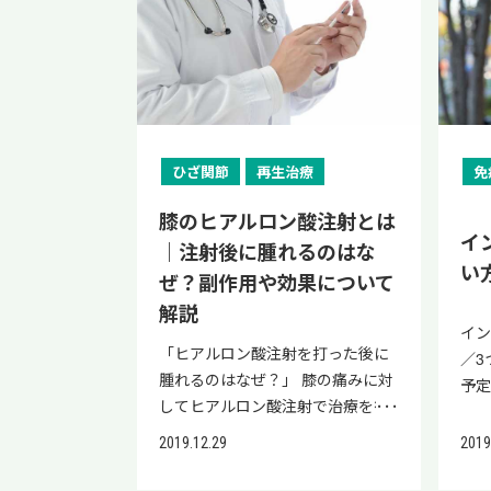
もいるかもしれませんが、全治ま
3x8
と言われたら、日々の食事内容や
になる 重度の靭帯損傷（Ⅲ度） 重
ので
を
て肝臓に脂肪が異常蓄積される状
作時に生じる痛みを和らげる効果
傷 
痛み
で適切な治療が必要です。 日常生
ー
食べる量を見直すことが大切で
度の腫脹 疼痛 内出血 歩行困難 足
肝
でし
態が長期に及ぶと、肝臓が損傷し
安心感の付与：再び捻るかもしれ
か
て
活にも不便があれば、早く治した
の
す。 本章では、食生活を改善する
首の靭帯を損傷すると、疼痛によ
い生
膜
て線維化という現象が起こりま
ないという恐怖心を軽減し、スム
が起
傷
い！と思いますし、スポーツをし
の
際に重要な考え方について解説し
り動きが制限され、しゃがむ動作
肝
みに
す。 線維化が肝臓に拡がった状態
ーズな動きを引き出す心理的メリ
で
足
ている方ならどれくらいで全治に
です
ます。 脂肪肝改善のための食品選
や歩行などがしにくくなります。
イ
ド
の疾患を肝硬変と呼びます。 脂肪
ット 保温による血行促進：素材に
しく
関
なるのか心配になると思います。
質
び 避けるべき食品と食事バランス
患部を無理に動かした場合は、症
すこ
て
肝と肝硬変の症状や原因は、それ
よっては患部周辺を適度に温め、
足
れま
そこで今回は、足首の靭帯損傷を
き
自分に合った食事量の考え方 食生
状が悪化する恐れがあるため、症
質と
え
ぞれ以下のとおりです。 疾患名 回
ひざ関節
再生治療
免
組織の回復を促す環境を整える働
症
首
起こした場合、どのくらいで全治
ダ
活の改善をするうえ、食品選びか
状が現れたら早期から治療を行う
慣
あ
復について 主な原因 肝臓の状態
き 上記のように、身体的・心理的
繰
下の
になるのかについて解説します。
ア
ら始める必要がありますので、参
ことが大切です。 足首損傷程度の
グを
膝のヒアルロン酸注射とは
ぜひ
脂肪肝 見込みあり ・飲酒 ・肥満
な両面から競技復帰や日常生活に
足
損傷
足首の靭帯損傷はどのくらいの期
イ
は
考にしてください。 脂肪肝改善の
治療法 足首靭帯損傷の治療法は、
の5
に
｜注射後に腫れるのはな
・糖尿病 など ・肝臓に中性脂肪が
向けたステップを支えてくれるで
す。
靭帯
間で全治になる？ 足首の靱帯損傷
め
ための食品選び 中性脂肪が肝臓に
以下のとおりです。 損傷の程度 主
い
れる
み
異常に蓄積される ・肝細胞の破壊
ぜ？副作用や効果について
しょう。 しかし、サポーターを装
役
外
を起こした場合、全治までの時間
あり
たまるのを防ぐために、以下のよ
な治療内容 靭帯が伸びる程度の損
に注
しい
と修復を繰り返す 肝硬変 従来の治
着したからといって無理をする
し
損傷
解説
は症状の程度によっても異なりま
期症
うな食品を意識的に取り入れまし
傷（Ⅰ度） アイシングとテーピン
睡
で
療では、元に戻らないとされる ・
イ
と、症状の悪化や回復の遅れにつ
行
か
すが、一般的には数週間から数カ
やす
ょう。 ミネラルやビタミン:野菜、
グなどの処置 靭帯の部分断裂（Ⅱ
スク
板
「ヒアルロン酸注射を打った後に
脂肪肝 ・肝炎ウイルス など ・肝
／3
ながるため、注意が必要です。 サ
る可
靭
月です。スポーツをする方にとっ
を
きのこ、海藻など 良質なタンパク
度） ギプスによる固定処置 靭帯の
活
て
腫れるのはなぜ？」 膝の痛みに対
臓内に線維組織が増えて肝臓が硬
予
ポーター活用時の注意点 サポータ
プ
腓
ては、全治までの期間が長く感じ
性
質:魚介類、肉類、豆類など お菓子
完全断裂（Ⅲ度） 手術 治療内容
しま
の修
してヒアルロン酸注射で治療を行
くなる 脂肪肝が肝硬変へ移行する
ン
ーを活用する際は、長期間の連続
ョ
い
られてしまうかもしれませんが、
が
やジュース、ベーコン・ソーセー
は、損傷の程度によって異なりま
質の
自
ったけれど、腫れなどの副作用に
と肝臓の機能が低下するため、老
し
使用や過度な締め付けを避け、患
で
靭帯
2019.12.29
2019
足首の靭帯損傷は初期の治療を怠
みが
ジなどの加工食品は、脂質・糖分
す。 軽度（Ⅰ度）～中度（Ⅱ度）
を
的
お悩みの方も多いのではないでし
廃物の分解や胆汁の生成などがで
ない
部の状態に合わせた適切な着脱を
ない
首の
ると、全治が非常に難しくなりま
り
や飽和脂肪酸が多く、脂肪肝の悪
の場合は、固定による安静処置が
の
され
ょうか。 ヒアルロン酸注射は痛み
きなくなります。 そのため、症状
ン