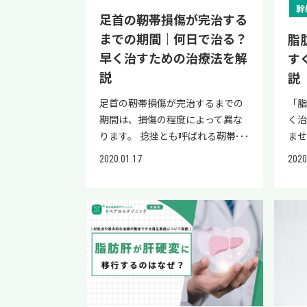
数が
を高めることで、脂肪肝の改善が
幹
ミング 捻挫の受傷直後はアイシン
なケ
足首の靭帯損傷が完治する
摂
期待できます。 【こんな方は再生
グなどの応急処置を優先し、腫れ
帯断
す。
医療をご検討ください】 脂肪肝と
までの期間｜何日で治る？
脂
が引いた段階からサポーターを装
て
り
言われ、どのような治療を受けれ
早く治すための治療法を解
す
着し始めましょう。 装着を開始す
行
下に
ば良いかわからない 生活習慣を改
説
説
る具体的な目安として、以下の状
が悪
(ア
善しているけれど症状が改善しな
態を満たしているかを確認してく
傷
ル量
い 現在の治療では目立った効果が
足首の靭帯損傷が完治するまでの
「
ださい。 腫れや熱感の減少：患部
に
量2
出ていない 「脂肪肝が治るか不
期間は、損傷の程度によって異な
く
の強い腫れや熱感が引いている状
放
(54
安」「脂肪肝を早く治したい」と
ります。 捻挫とも呼ばれる靭帯損
ませ
態 激しい痛みの緩和：何もしなく
もな
ル(5
いう方の新たな選択肢として、ぜ
傷ですが、軽いケガだと思って放
が
てもズキズキと痛む状態から、動
2020.01.17
2020
で
ロン
ひ検討してみてください。 症例や
置してしまうと、痛みが長引く、
行
かしたときのみ痛む状態への変化
機関
イ(7
治療法については、当院（リペア
関節の不安定さが残ってしまう可
があ
医師の指示：テーピングや固定具
帯が
(35
セルクリニック）で無料カウンセ
能性があります。 「まだ我慢でき
て
からサポーターへの切り替えを勧
首
杯弱
リングを行っておりますので、ぜ
るから」「少し様子を見よう」と
が
められたタイミング 自己判断で早
（
(2
ひご相談ください。 ▼まずは脂肪
そのままにしてしまった結果、靭
肪肝
すぎる段階からサポーターで締め
に
以
肝の治療について無料相談！
帯が緩んだまま慢性化したり、何
事
付けると、血流を妨げて治りを遅
靭
飲
>>（こちらをクリック）今すぐ電
度も捻挫を繰り返したりするケー
す
らせる恐れがあるため、患部の状
って
病
話相談してみる 以下のページで
スも少なくありません。 再発や後
説し
態を慎重に判断することが重要で
み
す。
は、実際に当院リペアセルクリニ
遺症を防ぐためにも、適切な治療
に