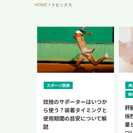
HOME
トピックス
スポーツ医療
再
幹
捻挫のサポーターはいつか
肝
ら使う？装着タイミングと
係
使用期間の目安について解
量
説
つ