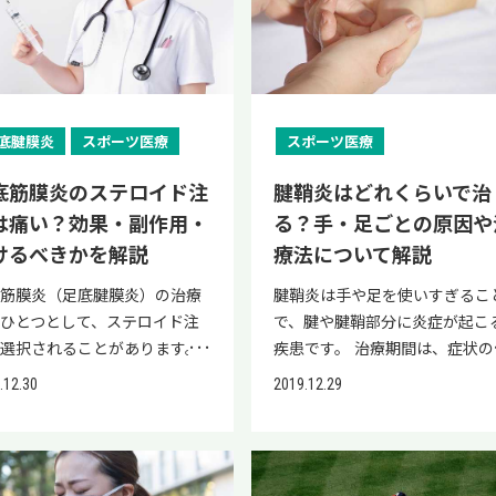
、治療法について解説します。
もあります。また、足首の正常
す。果物に多く含まれる果糖も
ります。 この記事では、脂肪肝
結果もあります。 ※出
につけるだけで痛い場合や足首
性の病態 こうした脂肪肝をそ
のリハビリ期間を短縮できる 自
首靭帯損傷の後遺症には、保存
機能が失われる場合も考えられ
収が早く、肝臓で中性脂肪に変
改善するための具体的な方法に
PubMed「アルコールと全死因
腫れている場合は、骨に異常を
ままにしておくと、以下のよう
細胞のためアレルギーや拒絶反
法や手術療法のほか、再生医療
。 足首の靭帯断裂（損傷）を
りやすいので注意が必要です。 
いて解説します。 重症化する前
率のメタアナリシス:NHMRC
たしているケースも考えられる
重大な病気に進行する恐れがあ
のリスクが少ない 長期的な効果
いった新しい治療の選択肢もあ
置して悪化させないため、痛み
げ物 揚げ物は脂質が多いため、
今こそ、生活習慣を見直し、肝
奨事項の検証」 健康を意識し
め、すぐに医療機関を受診しま
ため、早期から治療を受けるこ
持続が見込める これまで足首の
す。 再生医療は、損傷した靭
ある場合は必ず医療機関を受診
べすぎには注意が必要です。ま
をいたわる行動を始めましょう
い方や女性、少量の飲酒で顔が
ょう。 靭帯損傷の程度を判断す
重要です。 脂肪肝炎 肝硬変
挫が治らない場合は手術が検討
底腱膜炎
スポーツ医療
スポーツ医療
や軟部組織の回復を促すことを
しょう。 足首の靭帯断裂（損
た、肥満の原因になるだけでは
近年の脂肪肝治療では、患者さ
なる方、65歳以上の方はさら
3つの分類 靭帯損傷の程度はⅠ
ん 心疾患（狭心症・心筋梗塞
れていましたが、再生医療の研
的とした治療法で、スポーツ医
の原因と特徴 足首の靭帯は、
く肝機能にも影響を及ぼす可能
の幹細胞や血液を用いて、体内
を抑えましょう。 肝臓がんの
～Ⅲ度に分類され、数字が上が
） 肝機能の低下 肝臓は人間の
が進んだことによって、新たな
底筋膜炎のステロイド注
腱鞘炎はどれくらいで治
野でも注目されています。 た
首の内くるぶし、外くるぶし、
があります。 肝臓は脂質をエネ
組織や臓器へアプローチする「
原因は？お酒以外にも注意 肝
につれて損傷の程度が強くなり
のなかで最大の内臓ですが、機
療の可能性が広がっているので
は痛い？効果・副作用・
る？手・足ごとの原因や
し、自由診療となるケースが多
をつなぐ3つの靭帯のことを指
ギー源として利用したり、体に
生医療」が注目されています。 
がんを引き起こす主な原因は、
す。 Ⅰ度（軽度） 足首の靭帯
低下や病期の進行に気づくこと
す。 当院リペアセルクリニック
、効果には個人差があるため、
す。 足首の靭帯断裂（損傷）
要な物質に作り替える働きがあ
けるべきかを解説
療法について解説
際に当院リペアセルクリニック
ルコールだけでなく肥満や、ウ
びた状態 数週間から1カ月程度
難しいため、「沈黙の臓器」と
は、再生医療について無料相談
療を検討する際は医師と十分に
な原因は以下の通りです。 足
ます。その際、余分な脂質が蓄
幹細胞治療（再生医療）によっ
ルス性の肝機能障害にも注意し
回復するケースが多い Ⅱ度（中
れます。 重篤な状態になって
実施しております。ぜひご相談
底筋膜炎（足底腱膜炎）の治療
腱鞘炎は手や足を使いすぎるこ
することが大切です。 再生医
捻る 無理な動きをする 足首を
されて肝機能の低下を招く可能
脂肪肝が改善した症例も多数あ
ょう。 アルコール性肝炎 非ア
度） 靭帯の一部が切れた状態 
らでは治療が難しくなることも
ださい。 捻挫が癖になるのを防
ひとつとして、ステロイド注
で、腱や腱鞘部分に炎症が起こ
について詳しく知りたい方は、
る、無理な動きをすると靭帯が
があるのです。 脂質の過剰摂取
ため、併せて参考にしてくださ
ール性肝炎 ウイルス性肝炎 そ
まで1カ月から3カ月程度かかる
るので症状がないからといって
ためのポイント 捻挫が癖になる
が選択されることがあります。
疾患です。 治療期間は、症状の
院リペアセルクリニックにご相
節を支えようと伸縮します。そ
防ぐために、揚げ物は週に1～2
い。 ＞再生医療によって脂肪肝
ぞれの症状の概要や、肝臓がん
度（重度） 靭帯が完全に切れた
心せず、定期的な健康診断や脂
を防ぐには、運動前のウォーミ
い抗炎症作用により、短期間で
度によって数週間から数カ月と
ださい。 足首靭帯損傷で起こ
ときにかかる大きな力が靭帯断
ほどに抑えるようにしましょう
.12.30
2019.12.29
改善した症例（40代男性）はこ
移行するリスクについて解説し
態 歩行補助器具が必要になるケ
肝を指摘された段階で医療機関
グアップやサポーターの活用な
みを緩和できる有効な治療法と
人差がありますが、腱鞘炎はど
遺症 足首靭帯損傷で起こる後
損傷の原因になります。 ま
脂肪肝の人が食べてはいけない
ら 「再生医療による治療につい
。 アルコール性肝炎
スもある 靭帯損傷とは、靭帯に
診しましょう。 脂肪肝が肝硬
ど、日常生活での工夫がポイン
ています。 しかし「注射自体
くらいの期間で治るのか気にな
は、以下のとおりです。 足首
、靭帯断裂（損傷）には以下の
の一覧 脂肪肝の人が摂取を控え
詳しく知りたい」という方は、
s://www.youtube.com/watch?
かる負荷によって損傷が起きて
に移行する理由については、以
です。 本章では、捻挫が癖にな
どのくらい痛いのか？」「副作
方もいるでしょう。 本記事では
安定感 痛みの慢性化 関節の可
があります。 炎症による腫れ
べき食べ物について一覧にして
ひお気軽にご相談ください。 脂
lGB4xI8fNAAi4TWM&v=ogtKPP
る状態です。 一言に靭帯損傷と
の記事で詳しく解説しています
のを防ぐためのポイントを3つ
はあるのか？」といった、不安
腱鞘炎の治療期間や治療方法に
制限（機能障害） 二次的な損
血による患部の変色 歩行時の
ます。 以下で挙げる食べ物を頻