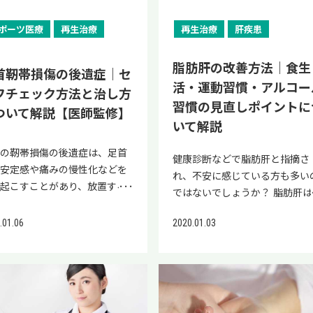
は靭帯断裂（損傷）の疑いがあ
できる可能性はあります。 厚生
る方は肝臓にダメージを負って
い対処法を詳しく解説します。 
を受診したりしましょう。 脂
あります。 古い靭帯損傷により
す。 痛みや腫れがある場合
働省が推奨する1日のアルコー
る可能性を疑い、飲酒の習慣を
挫の重症度をチェックし、自分
肝を放置しないで！早期治療が
性的な足首の痛みや不安定さが
ポーツ医療
再生治療
再生治療
肝疾患
、軽度だからと放置せず、早め
取量の目安を以下にまとめまし
直して量を減らしたり、休肝日
合った対処を早めに行うことが
な理由 脂肪肝には、大きく分
る場合は、膝などの靭帯を足首
院で治療を受けましょう。 足
た。 お酒の種類 1日の摂取目安
けたりしましょう。 推奨され
復への近道です。 また、早期回
てアルコールの飲み過ぎが原因
移植する「靭帯再建術」を行い
脂肪肝の改善方法｜食生
の靭帯断裂（損傷）を放置する
ビール 中瓶1本（500ml） 清酒 
首靭帯損傷の後遺症｜セ
日あたりの飲酒量 厚生労働省
を目指す方にとって、先端医療
「アルコール性脂肪肝
す。 この場合は修復術よりも大
活・運動習慣・アルコー
ク 足首の靭帯断裂（損傷）を
合（180ml） ウイスキー・ブラ
「節度ある適度な飲酒」として
フチェック方法と治し方
ある再生医療によるアプローチ
LD）」と、肥満・糖尿病・脂
かりな手術になり、治療やリハ
置すると、以下のようなリスク
デー ダブル（60ml） 焼酎 0.5
習慣の見直しポイントに
される1日あたりの飲酒量は、
有力な選択肢になります。 当院
異常症などの代謝異常が原因と
ついて解説【医師監修】
リ期間も長くなります。 再生医
ります。 慢性不安定性 足首が
（80ml） ワイン グラス2杯
いて解説
平均純アルコールで約20g程度
ペアセルクリニックの公式LINE
る「代謝機能障害関連脂肪性肝
なら捻挫のリハビリ期間を短縮
安定になりやすくなり、再び損
（200ml） 脂肪肝を予防したい
す。 ※出典:厚生労働省「アル
は、再生医療の治療法や症例を
（MASLD）」の2つがありま
きる 軽度な足首の捻挫は2〜4
首の靭帯損傷の後遺症は、足首
るリスクが上がる 痛みが持続
いう方は、上記の摂取量を目安
健康診断などで脂肪肝と指摘さ
ル」 純アルコールで約20gの
料で配信しているため、ぜひチ
 代謝機能障害関連脂肪性肝疾
程度で回復しますが、重度の場
不安定感や痛みの慢性化などを
 適切に治療されないと痛みや
飲みすぎには注意しましょう。 
れ、不安に感じている方も多い
量は、以下の通りです。 ビー
ックしてみてください。 まずは
MASLD）※はさらに、以下の2
は回復まで3〜6ヶ月程度かかる
き起こすことがあり、放置する
が続くことがある 関節炎のリ
質の多い果物や菓子 糖質が多い
ではないでしょうか？ 脂肪肝は
中瓶1本500ml 日本酒:1合180ml
首の靭帯損傷の重症度をチェッ
病型に分類されます。 ※2023
合があります。 そんな足首の捻
さらに悪化する可能性がありま
が上がる 繰り返しの捻挫は将
品を控えた方が良い理由は、糖
覚症状がほとんどないため放置
スキー:ダブル60ml ワイン:2
適切な治療を受けるために、最
月にNAFLD/NASHから
の治療期間を短縮できる治療法
 初期治療が不十分だった場合
的な関節炎の発症リスクが上が
が肝臓で中性脂肪に変わり、脂
.01.06
2020.01.03
れやすい一方で、放置すれば肝
240ml 肝臓がんが心配な方
に靭帯損傷の重症度がどの程度
SLD/MASHに名称変更 単純性
して、近年では「再生医療」が
、リハビリを途中でやめてしま
正常な回復が難しくなる 適切な
肝を引き起こす可能性があるた
炎・肝硬変、さらには肝臓がん
、脂肪肝の指摘を受けた方は、
のかを確認しましょう。 靭帯損
肝（NAFL） 肝臓に脂肪が蓄
目されています。 再生医療は、
た場合にも後遺症が出るケース
療を行わないと、筋力が低下し
です。 とくに、ジュースや菓子
と進行するリスクもある病気で
頃の飲酒量を見直しましょう。
の程度を判断する3つの分類 重
しているが、炎症や組織の損傷
者さまの細胞や血液を用いて、
るため注意が必要です。 この
常に回復が難しくなる 靭帯断
に含まれるショ糖は、米などに
す。 しかし、脂肪肝は早期に適
、1日あたりの純アルコール量
度チェックリストで自己診断 靭
い比較的軽度の状態 脂肪性肝
傷した靭帯の再生・修復を促す
事では、足首靭帯損傷後の代表
（損傷）を放置すると、関節炎
まれる糖質よりも中性脂肪が肝
な対応を取れば、生活習慣の見
性で10～19g、女性では9gま
損傷の治療は損傷の程度によっ
MASH） 脂肪蓄積に加えて、
とで捻挫の早期改善を目指す治
な後遺症やセルフチェック方
どの他の疾患の原因になるケー
にたまりやすい性質を持ってい
しで改善が期待できる病気でも
方が最も死亡率が低い※という
治療方法が異なります。 足を地
臓の炎症や線維化が起きている
法です。 【再生医療の特徴】 