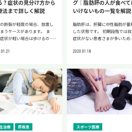
る？症状の見分け方から
グ｜脂肪肝の人が食べて
性とは 肝臓がんの原因と飲酒
首の捻挫が癖になったら治るま
療法まで詳しく解説
いけないもの一覧を解説
係性について解説します。 発
安静にする 足首の捻挫が治らな
スクを高めるアルコール量 推
ときは手術という選択肢もある 
首の断裂が軽度の場合、放置し
脂肪肝は、肝臓に中性脂肪が蓄
れる1日あたりの飲酒量 過度
生医療なら捻挫のリハビリ期間
まうケースがあります。 ま
した状態です。 初期段階では自
飲酒は、肝臓がんの原因の一つ
短縮できる 足首の関節は身体を
、症状が軽い場合は歩けるので
症状がない患者さまが多いため
。 肝臓がんの発症リスクを高
える重要な役割を担っているた
院に行かない方もいるのではな
気づかないうちに進行している
るお酒の量や、適切な飲酒量を
め、足首の捻挫が癖になってし
.01.21
2020.01.18
しょうか。 本記事では、足首
ースも見られます。 脂肪肝の方
体的に解説するので、飲酒する
うと日常生活の中でも支障が出
靭帯が断裂した場合の症状の見
は、お酒やジュースなど、糖質
参考にしてください。 発病リ
可能性があります。 以下でそれ
け方や、適切な治療を受けない
飽和脂肪酸が多い食べ物は控え
を高めるアルコール量 肝臓が
れの治療・対処法について詳し
合のリスクについてお伝えしま
ください。 本記事では、脂肪肝
発病リスクを高める1日あたり
見ていきましょう。 足首の捻挫
 後遺症や症状の悪化に悩まさ
人が食べてはいけない食べ物を
純アルコール摂取量は、男性が
癖になったら治るまで安静にす
ないように、適切な処置を受け
覧にして紹介します。 毎日の食
g以上、女性が23g以上※です。
足首の捻挫を繰り返さないよう
ょう。 足首の靭帯断裂（損
慣を見直して、脂肪肝の改善を
典:国立研究開発法人国立がん
するために、早い段階で治療を
）は軽度なら歩けるが注意は必
指しましょう。 肝臓に悪い食べ
究センター「飲酒と肝がんリス
い、完治するまでは激しい動き
 足首の靱帯損傷が軽度の場
物・飲み物とは？ 肝臓に悪い影
 純アルコール量は、お酒を飲
スポーツを控えて安静にするこ
、推奨はしませんが歩くことは
を与える可能性のある食べ物・
だ際に体内に取り込まれるアル
が重要です。 一度捻挫した足首
です。 歩けるケース 軽度な足
み物は、主に以下の3つがあり
ルの量です。 お酒の種類や度
生治療
肝疾患
スポーツ医療
適切に治療しないと繰り返すこ
靭帯断裂（損傷） 歩行が困難
す。 お酒（アルコール） 糖質