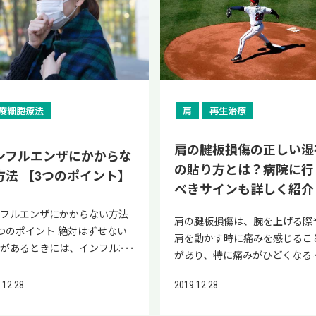
肝の改善方法①：食生活の改善 
Mg&feature=youtu.be アルコ
ってもその状態は、靭帯が伸び
合わせてご覧ください。 脂肪
していきます。 運動前にはウォ
感じている方も多いのではない
いて詳しく解説します。 腱鞘炎
適切な治療やリハビリを行わな
 足首を捻挫していて内出血し
に摂取している方は、食生活の
肪肝の改善が期待できる方法は
ル性肝炎とは、長期に渡る多量
いるものから断裂まで程度に違
の改善が期待できる！見直した
ミングアップをする サポーター
ょうか？ 本記事では、足底筋
なる原因や治療方法を確認し、
った場合、上記のような後遺症
いる場合は、靭帯が断裂（損
直しを検討しましょう。 避けた
以下のとおりです。 バランスの
アルコール摂取が原因で、肝臓
があります。 重症度チェックリ
活習慣のポイントを紹介 脂肪
テーピングで保護する 歩きやす
炎に対するステロイド注射の痛
いうちから治療を始められるよ
こる可能性があります。 以下
）している可能性が高いです。
が良いもの 主な食べ物・飲み物
い食事を摂る 脂質・糖質の過剰
細胞が傷つき炎症を起こす疾患
トで自己診断 靭帯損傷における
の改善を目指すには、以下のポ
靴を履く 足首の捻挫で悩んでい
ついて解説します。 ステロイ
にしましょう。 腱鞘炎の治療期
は、それぞれの症状について詳
首の靭帯の断裂（損傷）は、足
質の高いもの 菓子パン、果物、
取を避ける 活動レベルに応じた
。 肝臓はアルコールや有害物
症度のチェック項目は、以下の
ントに注意して生活習慣を見直
方は、ぜひ実践してみてくださ
注射の副作用についても紹介し
について【どれくらいで治る？
解説します。 足首の不安定感
節外側（内側）靭帯損傷と呼ば
ーラなどの加糖飲料 脂質の高い
事量を意識する 脂肪肝の改善に
、薬物などを解毒・分解する働
おりです。 足首をひねると痛み
とが大切です。 食事改善｜糖
い。 運動前にはウォーミングア
いますので、「注射の痛みに耐
腱鞘炎の治療期間は、一般的に
首の不安定感は「足関節不安定
す。 足首の靭帯断裂の種類 足
の バター、揚げ物、牛や豚肉の
数カ月～数年かかるとされ、す
があるため、アルコールによる
ある 足首の外側、内側が腫れて
脂質の摂取量を見直す 運動習
プをする スポーツや運動をする
られるか不安」「本当に効果が
週間から数カ月ですが、重症の
疫細胞療法
肩
再生治療
」と呼ばれます。足首の捻挫を
の靭帯断裂（損傷）には主に以
身など 菓子パンは便利で手軽
に改善される病気ではありませ
メージを受けやすい臓器です。
る くるぶしの外側、内側を押す
｜有酸素運動や筋力トレーニン
にはストレッチや体操などのウ
るのか知りたい」という方は、
合は半年程度かかる場合もあり
り返すことで、将来的に変形性
種類があります。 前距腓靭帯
が、糖質や脂質が高い商品が多
ん。 焦らずにじっくりと継続し
ルコール性肝炎の初期段階で
痛みがある かかとの骨を押すと
継続的に行う 適正体重｜体重
ーミングアップをすることが重
参考にしてください。 さら
す。腱鞘炎は手や足を使いすぎ
肩の腱板損傷の正しい湿
関節症へ進行する場合もありま
 足関節を外側から支えている
です。毎日の朝食で食べる機会
ンフルエンザにかからな
しょう。 バランスの良い食事を
、ほとんど自覚症状がないた
みがある 痛みで歩くのが難しい
～10％を減らすことが推奨さ
です。 ウォーミングアップによ
、慢性的に続く足底筋膜炎の痛
と発症する疾患ですが、部位や
 靭帯には関節を安定感を保つ
の損傷 踵腓靭帯損傷 足関節を
多い方は、可能な限り控えてく
の貼り方とは？病院に行
る 脂肪肝を改善するためには、
、肝臓がんへ進行する可能性も
を地面につけると痛みがある 上
方法 【3つのポイント】
 禁酒・節酒｜お酒の飲み過ぎ
身体全体が温まることで、関節
に対しては、再生医療という新
状の程度によって治療期間が異
割があり、足首靭帯損傷が完治
側から下方に支えている靭帯の
さい。 また、健康のために果物
べきサインも詳しく紹介
食、主菜、副菜を基本とした、
ます。 アルコール性肝炎の初
のリストに当てはまる項目が多
意 睡眠の質を改善｜不眠症や
可動域が広がり、捻挫やケガな
選択肢もあります。 PRP療法
ります。 症状の重さと治療方法
ていない状態でトレーニングを
 後距腓靭帯損傷 足関節を外側
毎日摂取するように心がけてい
ランスの良い食事を摂ることが
状は、以下の通りです。 疲れ
ほど重症度が高くなります。 足
眠時無呼吸症候群は脂肪肝のリ
を防ぐことに繋がります。 特に
は自身の血液から抽出した血小
相性で治療期間が変わる場合も
ンフルエンザにかからない方法
うと、足関節の安定性が低下す
ら後方に支えている靭帯の損傷
方もいるかもしれませんが、脂
肩の腱板損傷は、腕を上げる際
要です。 主食は米やうどんなど
い 食欲不振 吐き気 微熱 お酒
の捻挫は、腫れがないなど見た
に 無理なく継続できるよう生
ジオ体操のような全身を動かし
を用い、成長因子の働きによっ
るため、早いうちから適切な治
つのポイント 絶対はずせない
能性があります。 治療後はギ
帯断裂（損傷）の中では、前距
肝の人では、摂取量や状況によ
肩を動かす時に痛みを感じるこ
類を1品、主菜は魚、肉、卵、
飲む期間が長いほどアルコール
では問題なさそうに見えても、
習慣を工夫し、改善目標を設定
がら、筋肉や関節を伸ばす方法
炎症を抑えながら損傷した組織
を開始することが大切です。 症
定があるときには、インフルエ
ス固定や適切なリハビリテーシ
靭帯損傷が一番多く見られ、次
ては逆効果となる可能性があり
があり、特に痛みがひどくなる
などタンパク質を1品、副菜は
肝炎のリスクは高くなります
い症状であるケースが珍しくあ
しょう。 食事改善｜糖質と脂
効果的です。 ただし、足首の捻
復を促します。 体が本来持つ
が慢性化しないように、腱鞘炎
ザにかかりたくないですよね。
ンを行い、医師の指示があるま
で踵腓靭帯が多いです。後距腓
す。 医師と相談しながら、果物
日常生活に支障をきたすことも
菜、きのこ、海藻類を2品が一
、飲酒を控えると改善する見込
ません。 靭帯損傷は早い段階で
摂取量を見直す 脂肪肝の改善
の痛みが残っている場合は、大
然治癒力を高めることで、根本
なったときは手や足を休めるこ
かし、インフルエンザにかから
トレーニングや競技などは行わ
損傷はまれに見られます。 足
菓子パンを控えましょう。 肝臓
2019.12.28
.12.28
ります。 正しい湿布の貼り方を
食事の形となります。 主食や主
あります。 飲酒の習慣があ
治療が大切なので、チェック項
目指すには、以下の糖質と脂質
な反動をつけるような準備運動
な改善につながる可能性が期待
を意識しましょう。 手の腱鞘炎
方法はあるのでしょうか。 イ
ようにしましょう。 痛みの慢
靭帯断裂（損傷）の治療法 足
脂肪肝を改善するための6つの
握して実践することで、一時的
を2品以上食べると、カロリー
、初期症状に心当たりのある方
に該当する場合は早めに受診し
摂取量を見直す食事改善の実践
避けて、無理のない程度の動き
ているのです。 当院（リペア
の腱鞘炎の治療期間は、一般的
フルエンザは口や鼻、目などの