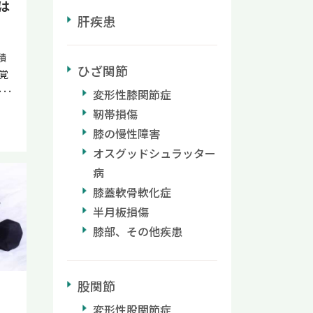
は
で
肝疾患
い
再
積
を
ひざ関節
覚
支
、
変形性膝関節症
ケ
靭帯損傷
ま
膝の慢性障害
る
や
ぞ
オスグッドシュラッター
て
く
病
の
が
膝蓋軟骨軟化症
一
る
習
半月板損傷
に
目
膝部、その他疾患
行
や
響
と
飲
股関節
を
ま
と
変形性股関節症
の多