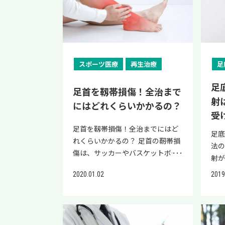
に対策ができるようにしましょ
ことで、患部を安定させて痛みを
法
ス
研究
典：J-STAGE「アルコール性脂肪
完全断裂 3～6カ月程度 捻挫とも
進行
う。 また、脂肪肝によって損傷し
和らげ、日常生活や競技復帰への
足
な
典:
肝の禁酒後の経時的病理組織学的
呼ばれる靭帯損傷は、損傷の程度
の
た細胞の再生を図る再生医療につ
不安を軽減するサポートを得られ
療
ます
死亡
変化について」 小規模研究のた
によって3段階に分類されます。
な
いても紹介しているので、参考に
ます。 一方で使い方を誤るとかえ
と
放
の推
め、改善率に個人差はあります
完治期間の目安も程度ごとに異な
る
してください。 脂肪肝から肝硬変
って回復力を妨げる恐れがあるた
りま
が
た
が、アルコール性脂肪肝の場合
り、症状が重くなればなるほど完
とが
に移行するメカニズム 脂肪肝とは
スポーツ医療
再生治療
足
め、サポーターの効果と注意点を
帯
しま
赤く
は、とにかく禁酒することが重要
治に時間がかかります。 仕事やス
肝が
肝臓に脂肪が異常に蓄積され、有
理解しておくことが重要です。 サ
目
傷）
に量
です。 一方で、非アルコール性脂
ポーツに早く復帰したいからとい
など
足
害物質の解毒や胆汁の生成などの
ポーターを使用する効果 サポータ
療分
足
足首を靱帯損傷！全治まで
主な
肪肝は体重の5%を減らすと58%で
って、自己判断で改善トレーニン
体
肝機能が低下してしまう疾患のこ
射
ー活用時の注意点 サポーターの効
だ
踵骨
にはどれくらいかかるの？
臓
非アルコール性脂肪肝炎が消失
グを行うのは、症状の悪化につな
能
とです。 脂肪肝が進行すると肝臓
果を十分に得られるように、それ
く
しま
受
ア
し、10%以上減らすと90%の非ア
がるため危険です。 足首の靭帯損
が
の組織が線維化して硬くなる肝硬
ぞれの内容について詳しく見てい
治
の主
足首を靱帯損傷！全治までにはど
イ
ルコール性脂肪肝炎が消失したデ
傷を早く治すには、医療機関を受
呼ば
足
変になる恐れがあります。 脂肪肝
きましょう。 サポーターを使用す
相談
首を
れくらいかかるの？ 足首の靭帯損
まし
ータ※があります。 ※出典：
診し、医師の指示に従うことが重
か
法の
と肝硬変の関係性 脂肪肝から肝硬
る効果 足首の捻挫でサポーターに
療
捻
傷は、サッカーやバスケットボー
ルコ
PubMed 非アルコール性脂肪肝
要です。 足首靭帯損傷の症状 足首
あ
射
変に移行する期間・確率 肝硬変に
期待できる効果として、ケガの再
当
関
ルなどのスポーツで起こりやすい
れ
は、食生活や生活習慣の乱れによ
靭帯損傷の程度別の主な症状は、
安
強
なると肝臓がんのリスクにつなが
発防止や関節の安定性の維持など
談く
の
2020.01.02
2019
ケガですが、日常生活の中でも段
に
って生じるため、生活習慣を整
以下のとおりです。 損傷の程度 主
肪
痛
る 以下では、脂肪肝と肝硬変の関
が挙げられます。 具体的には、以
る後
裂や
差の踏み外しなどによっても起こ
ます
え、現在の体重の10%分を減量す
な症状 軽度の靭帯損傷（Ⅰ度） 熱
を受
され
係性や、どれくらいの期間で移行
下のような複数の効果が期待でき
遺症
た
ることがあります。そして、大し
http
ると良いでしょう。 脂肪肝と言わ
感 軽度の腫脹 中度の靭帯損傷（Ⅱ
変
は
してしまうのか解説します。 脂肪
ます。 関節の固定と安定：ぐらつ
の不
特徴
たケガではないと思ってしまう方
si=
れたら食生活を改善しよう 脂肪肝
度） 疼痛 体重をかけた歩行が困難
下
用
肝と肝硬変の関係性 脂肪肝によっ
く患部を的確に支え、歩行時や動
動域
内出