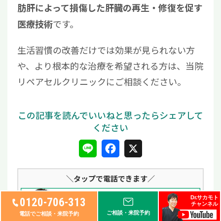
肪肝によって損傷した肝臓の再生・修復を促す
です。
医療技術
生活習慣の改善だけでは効果が見られない方
や、より根本的な治療を希望される方は、当院
リペアセルクリニックにご相談ください。
L
F
X
i
a
＼タップ
で電話できます／
n
c
Dr.サカモト
e
e
0120-706-313
チャンネル
ご相談・来院予約
電話でご相談・来院予約
b