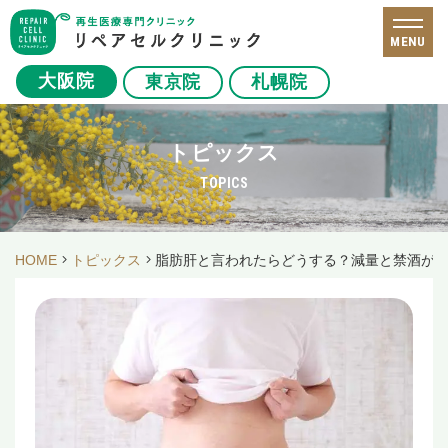
MENU
大阪院
東京院
札幌院
トピックス
TOPICS
HOME
トピックス
脂肪肝と言われたらどうする？減量と禁酒が