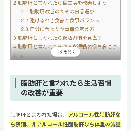
2
脂肪肝と言われたら食生活を改善しよう
2.1
脂肪肝改善のための食品選び
2.2
避けるべき食品と食事バランス
2.3
自分に合った食事量の考え方
3
脂肪肝と言われたら飲酒習慣を見直す
4
脂肪肝と言われたら適度な運動習慣を身につ
目次を開く
ける
5
脂肪肝の放置はNG！肝硬変や肝がんへ進行
するリスクあり
6
脂肪肝と言われたら再生医療による治療をご
脂肪肝と言われたら生活習慣
検討ください
の改善が重要
7
脂肪肝と言われても生活習慣の見直しで改善
が期待できる
脂肪肝と言われた場合、
アルコール性脂肪肝な
ら禁酒、非アルコール性脂肪肝なら体重の減量