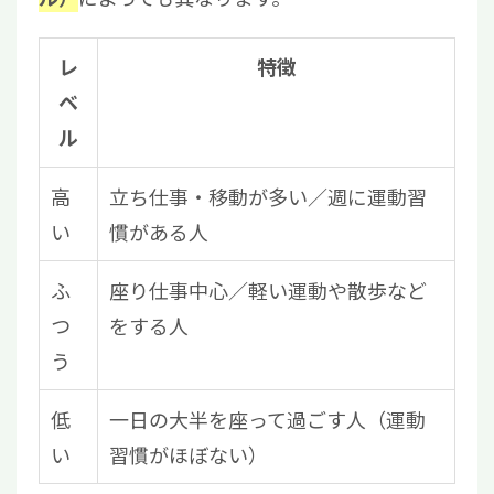
レ
特徴
ベ
ル
高
立ち仕事・移動が多い／週に運動習
い
慣がある人
ふ
座り仕事中心／軽い運動や散歩など
つ
をする人
う
低
一日の大半を座って過ごす人（運動
い
習慣がほぼない）