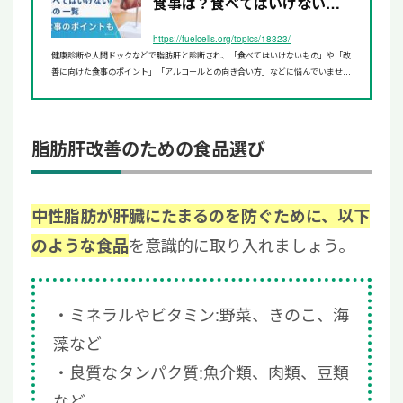
食事は？食べてはいけないも
のも【医師監修】 | リペア...
https://fuelcells.org/topics/18323/
健康診断や人間ドックなどで脂肪肝と診断され、「食べてはいけないもの」や「改
善に向けた食事のポイント」「アルコールとの向き合い方」などに悩んでいません
か？脂肪肝と食事の関係について医師が解説します！
脂肪肝改善のための食品選び
中性脂肪が肝臓にたまるのを防ぐために、以下
を意識的に取り入れましょう。
のような食品
ミネラルやビタミン:野菜、きのこ、海
藻など
良質なタンパク質:魚介類、肉類、豆類
など