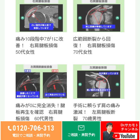
痛み10段階中7が1に改
広範囲断裂から回
善！ 右肩腱板損傷
復！ 右肩腱板損傷
50代女性
70代女性
痛みが0に完全消失！腱
手術に頼らず肩の痛み
板再生を確認 右肩腱
激減！ 左肩腱板断
板損傷 60代男性
裂 70歳男性
Dr.サカモト
0120-706-313
チャンネル
ご相談・来院予約
電話でご相談・来院予約