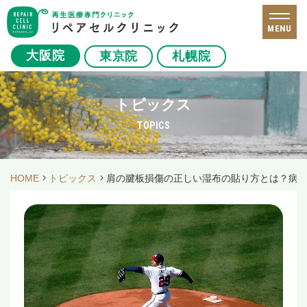
MENU
大阪院
東京院
札幌院
トピックス
TOPICS
HOME
トピックス
肩の腱板損傷の正しい湿布の貼り方とは？病