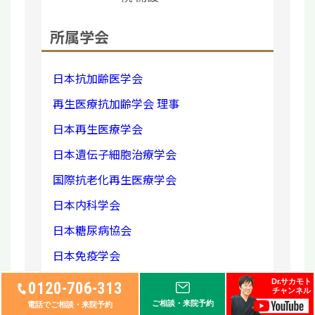
所属学会
日本抗加齢医学会
再生医療抗加齢学会 理事
日本再生医療学会
日本遺伝子細胞治療学会
国際抗老化再生医療学会
日本内科学会
日本糖尿病協会
日本免疫学会
日本脳神経外科学会
Dr.サカモト
0120-706-313
チャンネル
日本脊髄外科学会
ご相談・来院予約
電話でご相談・来院予約