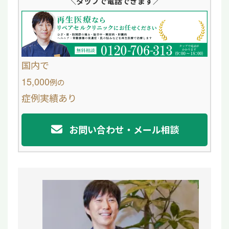
＼タップ
で電話できます／
n
c
e
e
b
o
国内で
o
15,000
例
の
症例実績あり
k
お問い合わせ・メール相談