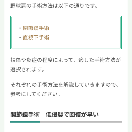
野球肩の手術方法は以下の通りです。
5.2
野球肩がなかなか治らない理由は？
6
野球肩からの早期回復を目指すなら再生医療
をご検討ください
関節鏡手術
直視下手術
損傷や炎症の程度によって、適した手術方法が
選択されます。
それぞれの手術方法を解説していきますので、
参考にしてください。
関節鏡手術｜低侵襲で回復が早い