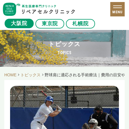
MENU
大阪院
東京院
札幌院
トピックス
TOPICS
HOME
トピックス
野球肩に適応される手術療法｜費用の目安や