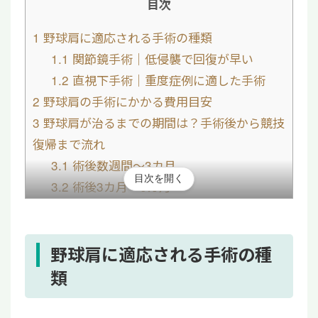
目次
1
野球肩に適応される手術の種類
1.1
関節鏡手術｜低侵襲で回復が早い
1.2
直視下手術｜重度症例に適した手術
2
野球肩の手術にかかる費用目安
3
野球肩が治るまでの期間は？手術後から競技
復帰まで流れ
3.1
術後数週間～3カ月
目次を開く
3.2
術後3カ月～6カ月
3.3
術後6カ月～1年
4
野球肩の手術以外の治し方
4.1
保存療法
野球肩に適応される手術の種
4.2
再生医療
類
5
野球肩の手術についてよくある質問
5.1
野球で肩を壊したら手術は必要？