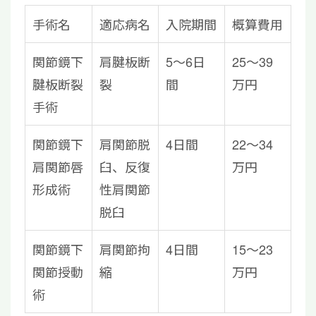
手術名
適応病名
入院期間
概算費用
関節鏡下
肩腱板断
5～6日
25～39
腱板断裂
裂
間
万円
手術
関節鏡下
肩関節脱
4日間
22～34
肩関節唇
臼、反復
万円
形成術
性肩関節
脱臼
関節鏡下
肩関節拘
4日間
15～23
関節授動
縮
万円
術