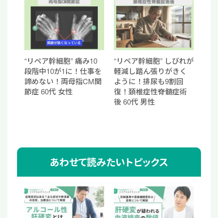
“リペア幹細胞” 痛み10
“リペア幹細胞” しびれが
段階中10が1に！仕事を
軽減し踏ん張りがきく
諦めない！両母指CM関
ように！排尿も9割回
節症 60代 女性
復！頚椎症性脊髄症術
後 60代 男性
あわせて読みたいトピックス