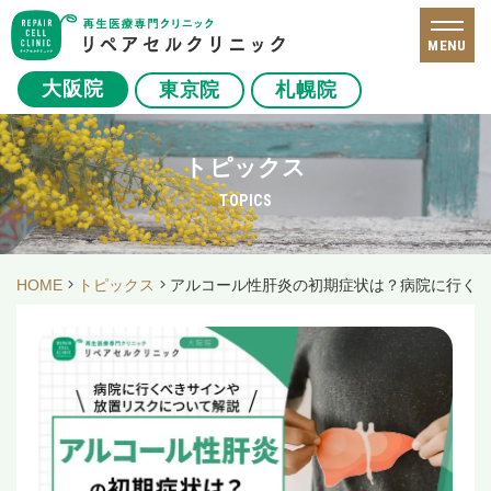
MENU
大阪院
東京院
札幌院
トピックス
TOPICS
HOME
トピックス
アルコール性肝炎の初期症状は？病院に行く