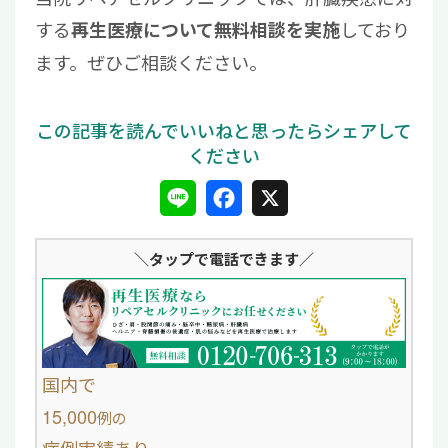
する
しており
再生医療について無料相談を実施
ます。ぜひご相談ください。
L
F
X
i
a
＼タップ
で電話できます／
n
c
e
e
b
o
国内で
o
15,000
例
の
k