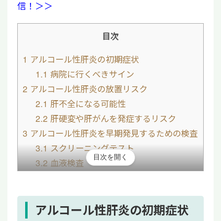
信！＞＞
目次
1
アルコール性肝炎の初期症状
1.1
病院に行くべきサイン
2
アルコール性肝炎の放置リスク
2.1
肝不全になる可能性
2.2
肝硬変や肝がんを発症するリスク
3
アルコール性肝炎を早期発見するための検査
3.1
スクリーニングテスト
目次を開く
3.2
血液検査
3.3
画像検査
3.4
肝生検
4
アルコール性肝炎の初期症状に関するよくあ
アルコール性肝炎の初期症状