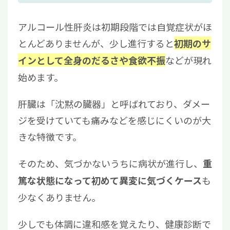
る質問
4.1
アルコール性肝炎は治る？
アルコール性肝炎は初期段階では自覚症状がほ
4.2
アルコール性肝炎の禁酒期間は？
とんどありませんが、少し進行すると
初期のサ
5
アルコール性肝炎は初期症状を見逃さず早期
などが現れ
インとして全身のだるさや食欲不振
対応が重要
始めます。
肝臓は「沈黙の臓器」と呼ばれており、ダメー
ジを受けていても痛みなどを感じにくいのが大
きな特徴です。
そのため、気づかないうちに病状が進行し、
重
も
篤な状態になって初めて異変に気づくケース
少なくありません。
少しでも体調に違和感を覚えたり、健康診断で