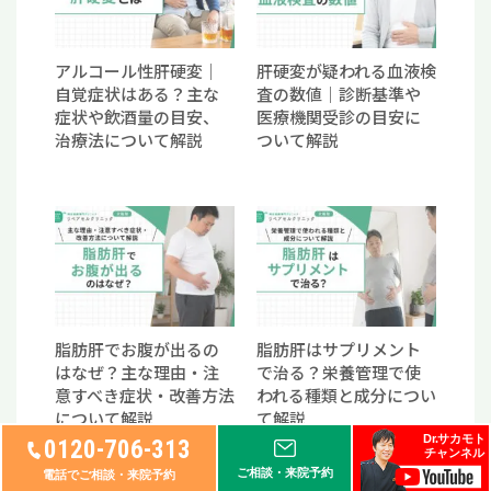
アルコール性肝硬変｜
肝硬変が疑われる血液検
自覚症状はある？主な
査の数値｜診断基準や
症状や飲酒量の目安、
医療機関受診の目安に
治療法について解説
ついて解説
脂肪肝でお腹が出るの
脂肪肝はサプリメント
はなぜ？主な理由・注
で治る？栄養管理で使
意すべき症状・改善方法
われる種類と成分につい
について解説
て解説
Dr.サカモト
0120-706-313
チャンネル
ご相談・来院予約
電話でご相談・来院予約