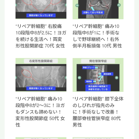
“リペア幹細胞” 右股痛
“リペア幹細胞” 痛み10
10段階中8が2.5に！ヨガ
段階中6が1に！手術な
を続ける生活へ！両変
しで野球継続へ！右外
形性股関節症 70代 女性
側半月板損傷 10代 男性
“リペア幹細胞” 痛み10
“リペア幹細胞” 膝下全体
段階中8が2〜3に！ヨガ
のしびれが指先のみ
もダンスも諦めない！
に！手術なしで改善！
変形性股関節症 50代 女
腰部脊柱管狭窄症 80代
性
男性