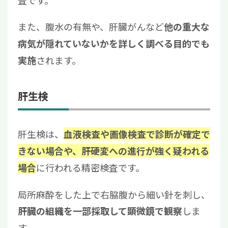
査です。
また、腹水の有無や、肝臓がんなど
他の重大な
病気が隠れていないかを詳しく調べる目的でも
されます。
実施
肝生検
肝生検は、
血液検査や画像検査で診断が確定で
きない場合や、肝硬変への進行が強く疑われる
に行われる精密検査です。
場合
局所麻酔をした上で右脇腹から細い針を刺し、
しま
肝臓の組織を一部採取して顕微鏡で観察
す。