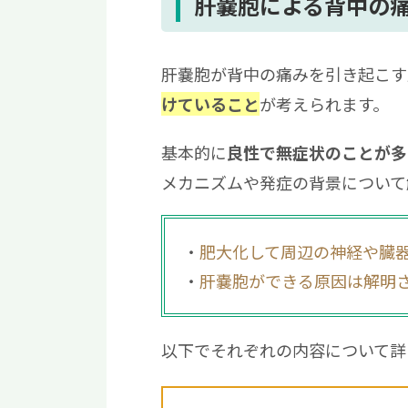
4
肝嚢胞による背中の痛みを治す
肝嚢胞による背中の
4.1
穿刺吸引・硬化療法
4.2
腹腔鏡下嚢胞開窓術・肝切
肝嚢胞が背中の痛みを引き起こす
5
肝嚢胞による背中の痛みに関す
が考えられます。
けていること
5.1
肝臓が悪くなると背中のど
5.2
背中の痛みが内臓疾患か見
基本的に
良性で無症状のことが多
5.3
肝嚢胞になったら気をつけ
メカニズムや発症の背景について
6
肝嚢胞による背中の痛みには穿
肥大化して周辺の神経や臓
肝嚢胞ができる原因は解明
以下でそれぞれの内容について詳