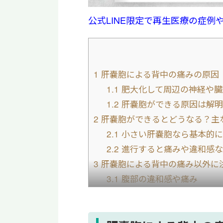
公式LINE限定で再生医療の症例
1
肝嚢胞による背中の痛みの原因
1.1
肥大化して周辺の神経や臓
1.2
肝嚢胞ができる原因は解明
2
肝嚢胞ができるとどうなる？主
2.1
小さい肝嚢胞なら基本的に
2.2
進行すると痛みや違和感な
3
肝嚢胞による背中の痛み以外に
3.1
腹部の違和感や痛み
3.2
胃を圧迫されることによる
3.3
腹痛や食欲不振を伴う発熱