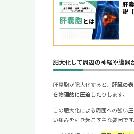
肝
説
肥大化して周辺の神経や臓器
肝嚢胞が肥大化すると、
肝臓の表
したりします。
を物理的に圧迫
この肥大化による周囲への強い圧
い痛みを引き起こす主な要因です