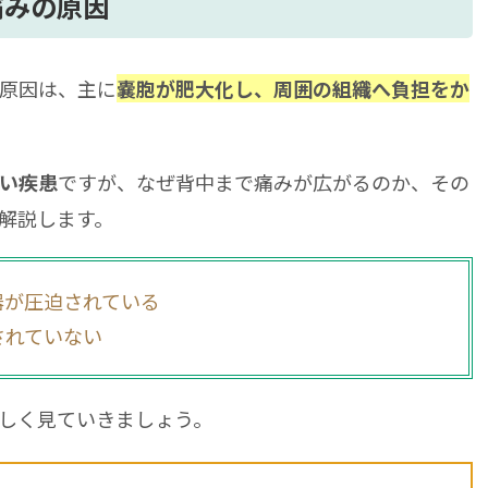
には？具体的な治療法
痛みの原因
除術
原因は、主に
嚢胞が肥大化し、周囲の組織へ負担をか
るよくある質問
こが痛くなる？
分ける方法は？
ですが、なぜ背中まで痛みが広がるのか、その
い疾患
ることは？
解説します。
刺吸引や手術によって改善が期待できる
器が圧迫されている
されていない
しく見ていきましょう。