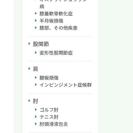
病
膝蓋軟骨軟化症
半月板損傷
膝部、その他疾患
股関節
変形性股関節症
肩
腱板損傷
インピンジメント症候群
肘
ゴルフ肘
テニス肘
肘頭滑液包炎