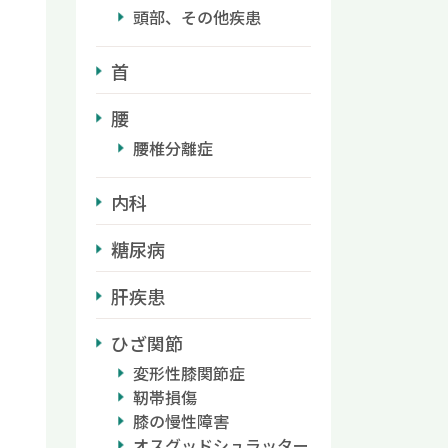
頭部、その他疾患
首
腰
腰椎分離症
内科
糖尿病
肝疾患
ひざ関節
変形性膝関節症
靭帯損傷
膝の慢性障害
オスグッドシュラッター