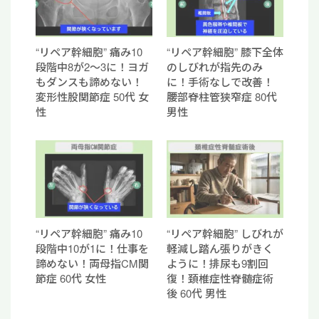
“リペア幹細胞” 痛み10
“リペア幹細胞” 膝下全体
段階中8が2〜3に！ヨガ
のしびれが指先のみ
もダンスも諦めない！
に！手術なしで改善！
変形性股関節症 50代 女
腰部脊柱管狭窄症 80代
性
男性
“リペア幹細胞” 痛み10
“リペア幹細胞” しびれが
段階中10が1に！仕事を
軽減し踏ん張りがきく
諦めない！両母指CM関
ように！排尿も9割回
節症 60代 女性
復！頚椎症性脊髄症術
後 60代 男性