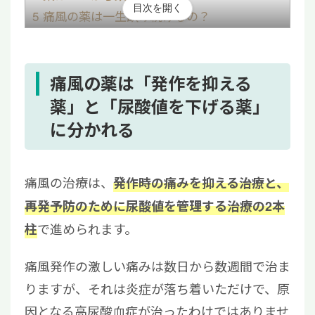
目次を開く
5
痛風の薬は一生飲み続けるの？
6
痛風の薬の副作用と注意点
7
薬だけに頼らない痛風対策
8
高尿酸血症を放置するリスク
痛風の薬は「発作を抑える
9
まとめ｜痛風治療は尿酸値管理の継続が重要
薬」と「尿酸値を下げる薬」
に分かれる
痛風の治療は、
発作時の痛みを抑える治療と、
再発予防のために尿酸値を管理する治療の2本
で進められます。
柱
痛風発作の激しい痛みは数日から数週間で治ま
りますが、それは炎症が落ち着いただけで、原
因となる高尿酸血症が治ったわけではありませ