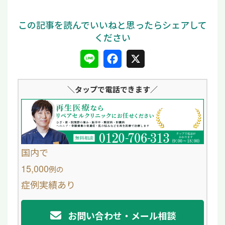
L
F
X
i
a
＼タップ
で電話できます／
n
c
e
e
b
o
国内で
o
15,000
例
の
症例実績あり
k
お問い合わせ・メール相談