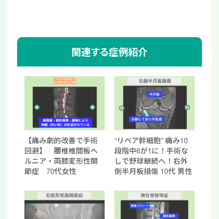
関連する症例紹介
【痛み劇的改善で手術
“リペア幹細胞” 痛み10
回避】 腰椎椎間板ヘ
段階中6が1に！手術な
ルニア・両膝変形性関
しで野球継続へ！右外
節症 70代女性
側半月板損傷 10代 男性