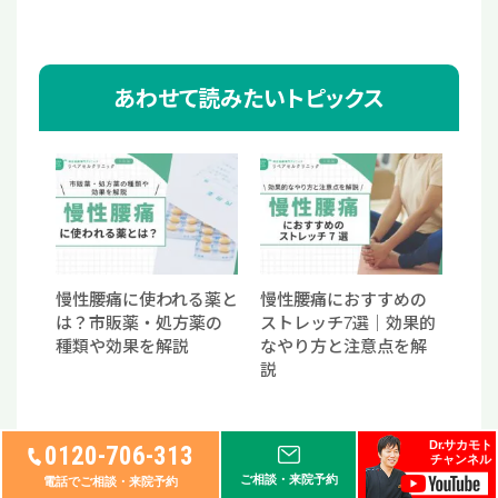
あわせて読みたいトピックス
慢性腰痛に使われる薬と
慢性腰痛におすすめの
は？市販薬・処方薬の
ストレッチ7選｜効果的
種類や効果を解説
なやり方と注意点を解
説
Dr.サカモト
0120-706-313
チャンネル
ご相談・来院予約
電話でご相談・来院予約