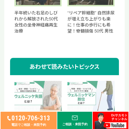
半年続いた右足のしび
“リペア幹細胞” 自然排尿
れから解放された50代
が増え立ち上がりも楽
女性の坐骨神経痛再生
に！仕事の歩行にも希
治療
望！脊髄損傷 50代 男性
あわせて読みたいトピックス
Dr.サカモト
0120-706-313
ウェルニッケ失語と
ウェルニッケマン肢位
チャンネル
は？症状・原因・リハ
とは？特徴・原因・リ
ご相談・来院予約
電話でご相談・来院予約