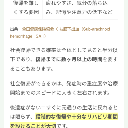
復帰を難し
疲れやすさ、気分の落ち込
くする要因
み、記憶や注意力の低下など
出典：
全国健康保険協会 くも膜下出血（Sub-arachnoid
hemorrhage ; SAH）
社会復帰できる確率は全体として見ると半分以
下であり、
を要す
復帰までに数ヶ月以上の時間
ることもあります。
社会復帰ができるかは、発症時の重症度や治療
開始までのスピードに大きく左右されます。
後遺症がない＝すぐに元通りの生活に戻れると
は限らず、
段階的な復帰や十分なリハビリ期間
です。
を設けることが大切