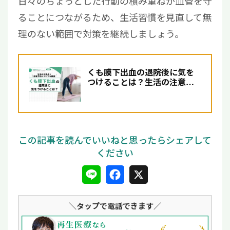
日々のちょっとした行動の積み重ねが血管を守
ることにつながるため、生活習慣を見直して無
理のない範囲で対策を継続しましょう。
くも膜下出血の退院後に気を
つけることは？生活の注意点
と再発予防についても解説
L
F
X
i
a
＼タップ
で電話できます／
n
c
e
e