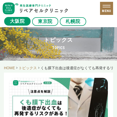
MENU
大阪院
東京院
札幌院
トピックス
TOPICS
HOME
トピックス
くも膜下出血は後遺症がなくても再発するリ