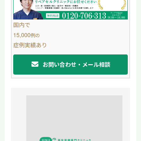
b
o
国内で
o
15,000
例
の
症例実績あり
k
お問い合わせ・メール相談