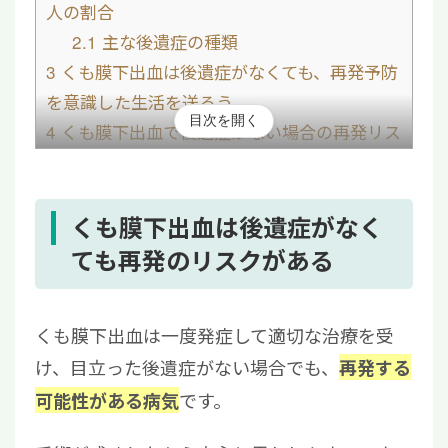
人の割合
2.1
主な後遺症の種類
3
くも膜下出血は後遺症がなくても、再発予防
を意識した生活を送ろう
目次を開く
4
くも膜下出血で後遺症がない場合の再発リス
クに関するよくある質問と回答
4.1
くも膜下出血で後遺症がない場合の生
存率は？
くも膜下出血は後遺症がなく
4.2
くも膜下出血で退院した後、注意すべ
ても再発のリスクがある
き点は？
くも膜下出血は一度発症して適切な治療を受
け、目立った後遺症がない場合でも、
再発する
です。
可能性がある病気