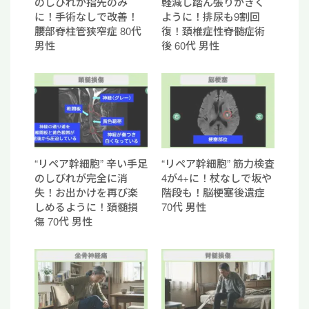
のしびれが指先のみ
軽減し踏ん張りがきく
に！手術なしで改善！
ように！排尿も9割回
腰部脊柱管狭窄症 80代
復！頚椎症性脊髄症術
男性
後 60代 男性
“リペア幹細胞” 辛い手足
“リペア幹細胞” 筋力検査
のしびれが完全に消
4が4+に！杖なしで坂や
失！お出かけを再び楽
階段も！脳梗塞後遺症
しめるように！頚髄損
70代 男性
傷 70代 男性