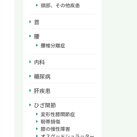
頭部、その他疾患
首
腰
腰椎分離症
内科
糖尿病
肝疾患
ひざ関節
変形性膝関節症
靭帯損傷
膝の慢性障害
オスグッドシュラッター