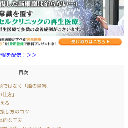
情報を配信！＞＞
目次
題ではなく「脳の障害」
の仕方」
える
接し方のコツ
体的な工夫