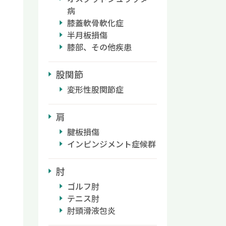
病
膝蓋軟骨軟化症
半月板損傷
膝部、その他疾患
股関節
変形性股関節症
肩
腱板損傷
インピンジメント症候群
肘
ゴルフ肘
テニス肘
肘頭滑液包炎