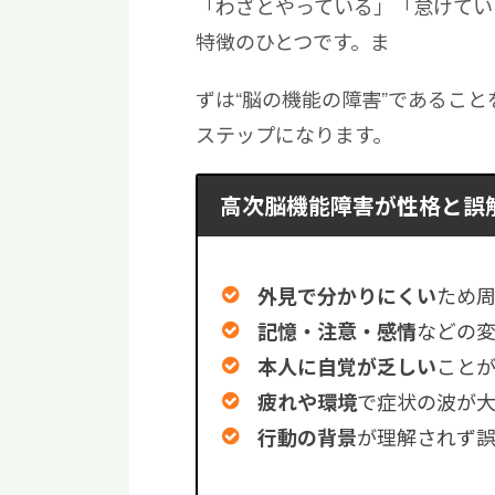
「わざとやっている」「怠けてい
特徴のひとつです。ま
ずは“脳の機能の障害”であるこ
ステップになります。
高次脳機能障害が性格と誤
ため
外見で分かりにくい
などの
記憶・注意・感情
こと
本人に自覚が乏しい
で症状の波が
疲れや環境
が理解されず
行動の背景