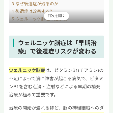
3
なぜ後遺症が残るのか
4
後遺症は改善する?
目次を開く
5
ウェルニッケ脳症の治療法
6
リハビリと日常生活のポイント
7
脳・神経機能回復を目指す再生医療という選
択肢
ウェルニッケ脳症は「早期治
8
まとめ|早期発見が後遺症予防につながる
療」で後遺症リスクが変わる
は、ビタミンB1(チアミン)の
ウェルニッケ脳症
不足によって脳に障害が起こる病気で、ビタミ
ンB1を含む点滴・注射などによる早期の補充
治療が極めて重要です。
治療の開始が遅れるほど、脳の神経細胞へのダ