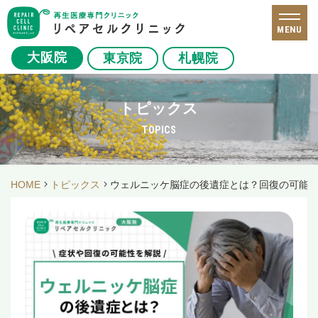
MENU
大阪院
東京院
札幌院
トピックス
TOPICS
HOME
トピックス
ウェルニッケ脳症の後遺症とは？回復の可能