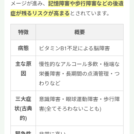
メージが進み、
記憶障害や歩行障害などの後遺
とされています。
症が残るリスクが高まる
特徴
概要
病態
ビタミンB1不足による脳障害
主な原
慢性的なアルコール多飲・極端な
因
栄養障害・長期間の点滴管理・つ
わりなど
三大症
意識障害・眼球運動障害・歩行障
状(古典
害(全てそろわないことも)
的)
緊急性
非常に高い