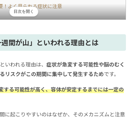
要！よく見られる症状に注意
目次を開く
語障害
、吐き気
一週間が山」といわれる理由とは
えても後遺症の可能性あり
ョンが重要
といわれる理由は、
症状が急変する可能性や脳のむく
です。
るリスクがこの期間に集中して発生するため
の治療には再生医療をご検討ください
変する可能性が高く、容体が安定するまでには一定の
間に起こりやすいのはなぜか、そのメカニズムと注意