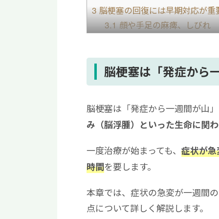
3
脳梗塞の回復には早期対応が重
3.1
顔や手足の麻痺、しびれ
3.2
呂律が回りにくいなどの言
3.3
平衡感覚障害によるめまい
3.4
目がぼやけ、かすみ
脳梗塞は「発症から
4
脳梗塞発症から一週間の山を超
4.1
時期ごとのリハビリテーシ
脳梗塞は「発症から一週間が山」
4.2
家族ができるサポート
み（脳浮腫）といった生命に関わ
5
脳梗塞の一週間の山を超えた後
一度治療が始まっても、
症状が急
を要します。
時間
本章では、症状の急変が一週間の
点について詳しく解説します。