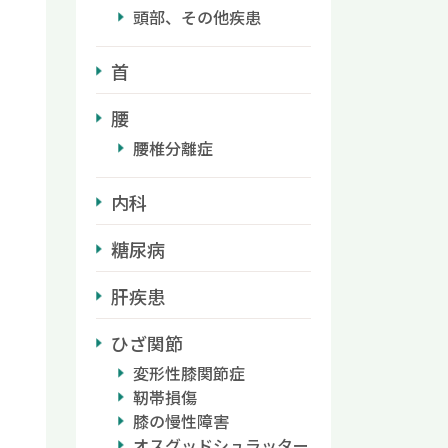
頭部、その他疾患
首
腰
腰椎分離症
内科
糖尿病
肝疾患
ひざ関節
変形性膝関節症
靭帯損傷
膝の慢性障害
オスグッドシュラッター