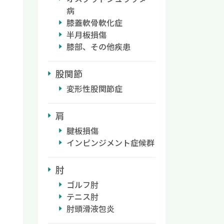
病
膝蓋軟骨軟化症
半月板損傷
膝部、その他疾患
股関節
変形性股関節症
肩
腱板損傷
インピンジメント症候群
肘
ゴルフ肘
テニス肘
肘頭滑液包炎