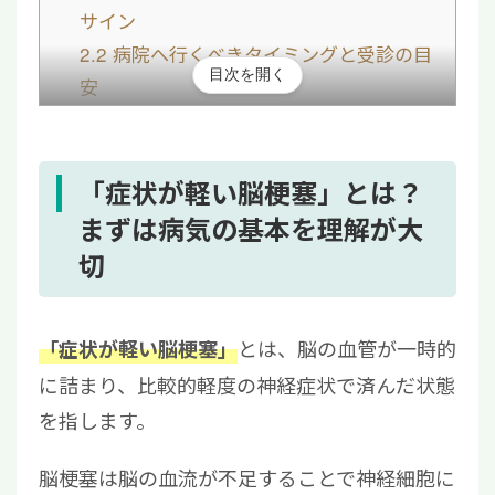
サイン
2.2
病院へ行くべきタイミングと受診の目
目次を開く
安
3
「軽い脳梗塞」のあとに気をつけたい後遺症
と再発リスク
4
脳梗塞後の後遺症に対する再生医療というア
「症状が軽い脳梗塞」とは？
プローチ
まずは病気の基本を理解が大
5
症状が軽い脳梗塞でも、将来のために「今で
切
きる対策」を
とは、脳の血管が一時的
「症状が軽い脳梗塞」
に詰まり、比較的軽度の神経症状で済んだ状態
を指します。
脳梗塞は脳の血流が不足することで神経細胞に