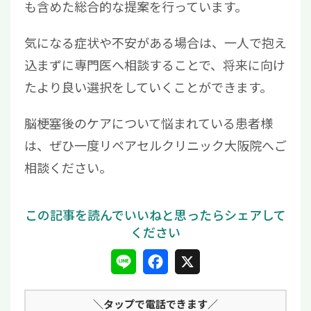
も含めた総合的な提案を行っています。
気になる症状や不安がある場合は、一人で抱え
込まずに専門医へ相談することで、将来に向け
たより良い選択をしていくことができます。
脳梗塞後のケアについて悩まれている患者様
は、ぜひ一度リペアセルクリニック大阪院へご
相談ください。
L
F
X
i
a
＼タップ
で電話できます／
n
c