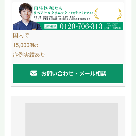
e
e
b
o
国内で
o
15,000
例
の
症例実績あり
k
お問い合わせ・メール相談