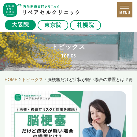
MENU
大阪院
東京院
札幌院
トピックス
TOPICS
HOME
トピックス
脳梗塞だけど症状が軽い場合の措置とは？再