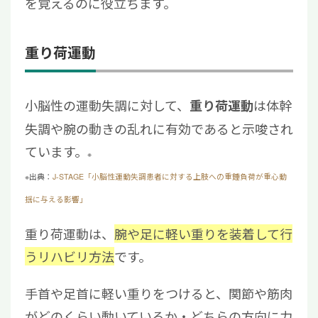
を覚えるのに役立ちます。
重り荷運動
小脳性の運動失調に対して、
は体幹
重り荷運動
失調や腕の動きの乱れに有効であると示唆され
ています。
※
※出典：
J-STAGE「小脳性運動失調患者に対する上肢への重錘負荷が重心動
揺に与える影響」
重り荷運動は、
腕や足に軽い重りを装着して行
うリハビリ方法
です。
手首や足首に軽い重りをつけると、関節や筋肉
がどのくらい動いているか・どちらの方向に力