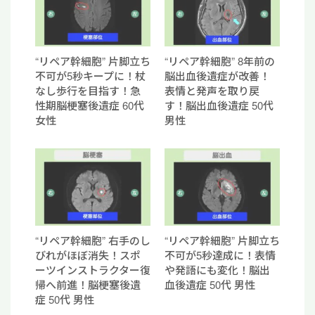
“リペア幹細胞” 片脚立ち
“リペア幹細胞” 8年前の
不可が5秒キープに！杖
脳出血後遺症が改善！
なし歩行を目指す！急
表情と発声を取り戻
性期脳梗塞後遺症 60代
す！脳出血後遺症 50代
女性
男性
“リペア幹細胞” 右手のし
“リペア幹細胞” 片脚立ち
びれがほぼ消失！スポ
不可が5秒達成に！表情
ーツインストラクター復
や発語にも変化！脳出
帰へ前進！脳梗塞後遺
血後遺症 50代 男性
症 50代 男性