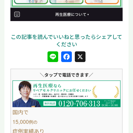
L
F
X
i
a
＼タップ
で電話できます／
n
c
e
e
b
o
国内で
o
15,000
例
の
症例実績あり
k