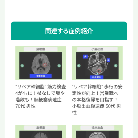
関連する症例紹介
“リペア幹細胞” 筋力検査
“リペア幹細胞” 歩行の安
4が4+に！杖なしで坂や
定性が向上！営業職へ
階段も！脳梗塞後遺症
の本格復帰を目指す！
70代 男性
小脳出血後遺症 50代 男
性