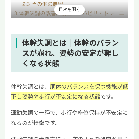
2.3
その他の原因
目次を開く
3
体幹失調の改善に役立つリハビリ・トレーニ
ング方法
3.1
フレンケル運動
3.2
運動学習
体幹失調とは｜体幹のバラン
3.3
弾性緊縛帯
スが崩れ、姿勢の安定が難し
3.4
重り荷運動
くなる状態
4
体幹失調改善にはリハビリが重要！改善が見
られない場合は再生医療も選択肢の一つ
体幹失調とは、
胴体のバランスを保つ機能が低
下し姿勢や歩行が不安定になる状態
です。
の一種で、歩行や座位保持が不安定に
運動失調
なるのが特徴です。
体幹失調の歩き方には、次のような傾向が見ら