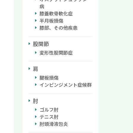
病
膝蓋軟骨軟化症
半月板損傷
膝部、その他疾患
股関節
変形性股関節症
肩
腱板損傷
インピンジメント症候群
肘
ゴルフ肘
テニス肘
肘頭滑液包炎