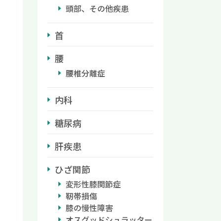
頭部、その他疾患
首
腰
腰椎分離症
内科
糖尿病
肝疾患
ひざ関節
変形性膝関節症
靭帯損傷
膝の慢性障害
オスグッドシュラッター