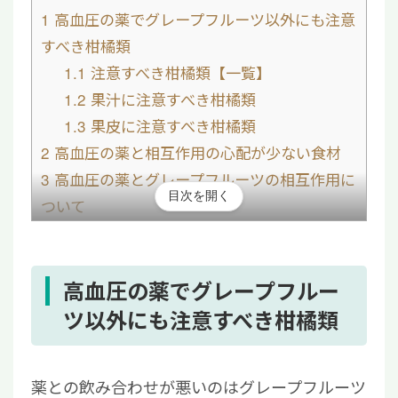
1
高血圧の薬でグレープフルーツ以外にも注意
すべき柑橘類
1.1
注意すべき柑橘類【一覧】
1.2
果汁に注意すべき柑橘類
1.3
果皮に注意すべき柑橘類
2
高血圧の薬と相互作用の心配が少ない食材
3
高血圧の薬とグレープフルーツの相互作用に
目次を開く
ついて
3.1
薬の効果を妨げてしまう
3.2
摂取量に比例してリスクが高まる
4
高血圧の薬を服用中にグレープフルーツを食
高血圧の薬でグレープフルー
べてしまったときの対処法
ツ以外にも注意すべき柑橘類
5
高血圧の薬と柑橘類に関してよくある質問
5.1
高血圧の薬にレモンは大丈夫？
薬との飲み合わせが悪いのはグレープフルーツ
5.2
フラノクマリンが多い柑橘類は？