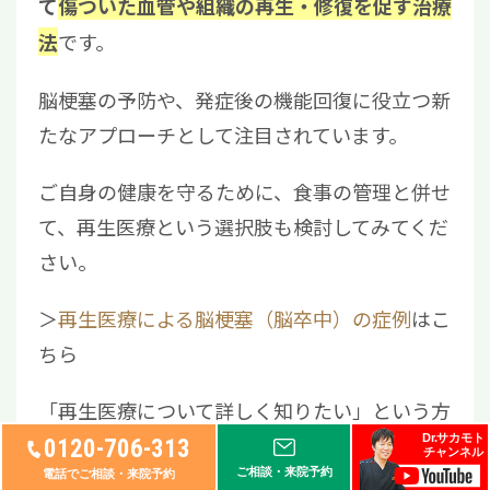
て
傷ついた血管や組織の再生・
修復を促す治療
です。
法
脳梗塞の予防や、発症後の機能回復に役立つ新
たなアプローチとして注目されています。
ご自身の健康を守るために、食事の管理と併せ
て、再生医療という選択肢も検討してみてくだ
さい。
＞
再生医療による脳梗塞（脳卒中）の症例
はこ
ちら
「再生医療について詳しく知りたい」という方
Dr.サカモト
は、当院リペアセルクリニックにご相談くださ
0120-706-313
チャンネル
ご相談・来院予約
い。
電話でご相談・来院予約