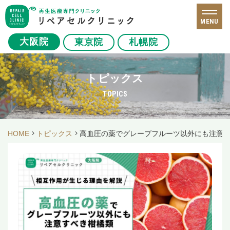
MENU
大阪院
東京院
札幌院
トピックス
TOPICS
HOME
トピックス
高血圧の薬でグレープフルーツ以外にも注意