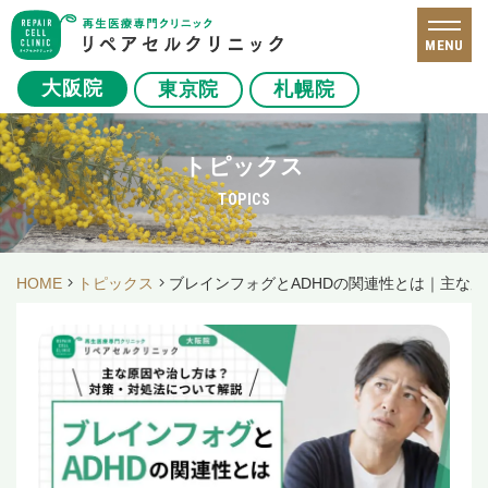
MENU
大阪院
東京院
札幌院
トピックス
TOPICS
HOME
トピックス
ブレインフォグとADHDの関連性とは｜主な