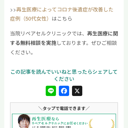
>>
再生医療によってコロナ後遺症が改善した
症例（50代女性）
はこちら
当院リペアセルクリニックでは、
再生医療に関
しております。ぜひご相談
する無料相談を実施
ください。
L
F
X
i
a
＼タップ
で電話できます／
n
c
e
e