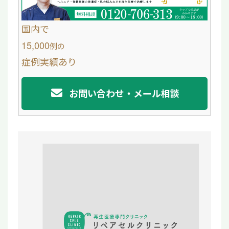
b
o
国内で
o
15,000
例
の
症例実績あり
k
お問い合わせ・メール相談