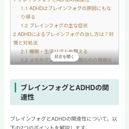
1.1
ADHDはブレインフォグの原因にもな
り得る
1.2
ブレインフォグの主な症状
2
ADHDによるブレインフォグの治し方は？対
策と対処法
2.1
睡眠・生活リズムを整える
目次を開く
2.2
メモやアプリを使って頭の中の情報を
整理する
2.3
適度な運動を取り入れる
2.4
栄養バランスの取れた食生活を送る
ブレインフォグとADHDの関
3
慢性的なブレインフォグには医療機関を受診
連性
する
4
ブレインフォグとADHDに関するよくある質
ブレインフォグとADHDの関連性について、以
問
下の2つのポイントを解説します。
4.1
ブレインフォグに効果的なサプリはあ