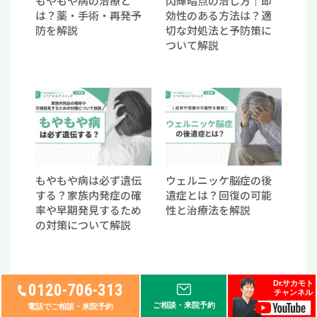
もやもや病の治療と
閃輝暗点の治し方｜即
は？薬・手術・再発予
効性のある方法は？適
防を解説
切な対処法と予防策に
ついて解説
もやもや病は必ず遺伝
ウェルニッケ脳症の後
する？家族内発症の確
遺症とは？回復の可能
率や早期発見するため
性と治療法を解説
の対策について解説
Dr.サカモト
0120-706-313
チャンネル
ご相談・来院予約
電話でご相談・来院予約