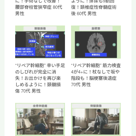
に！手術なしで改善！
ように！排尿も9割回
腰部脊柱管狭窄症 80代
復！頚椎症性脊髄症術
男性
後 60代 男性
“リペア幹細胞” 辛い手足
“リペア幹細胞” 筋力検査
のしびれが完全に消
4が4+に！杖なしで坂や
失！お出かけを再び楽
階段も！脳梗塞後遺症
しめるように！頚髄損
70代 男性
傷 70代 男性