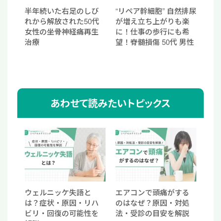
半年続いた右足のしび
“リペア幹細胞” 自然排尿
れから解放された50代
が増え立ち上がりも楽
女性の坐骨神経痛再生
に！仕事の歩行にも希
治療
望！脊髄損傷 50代 男性
あわせて読みたいトピックス
ウェルニッケ失語と
エアコンで頭痛がする
は？症状・原因・リハ
のはなぜ？原因・対処
ビリ・回復の可能性を
法・受診の目安を解説