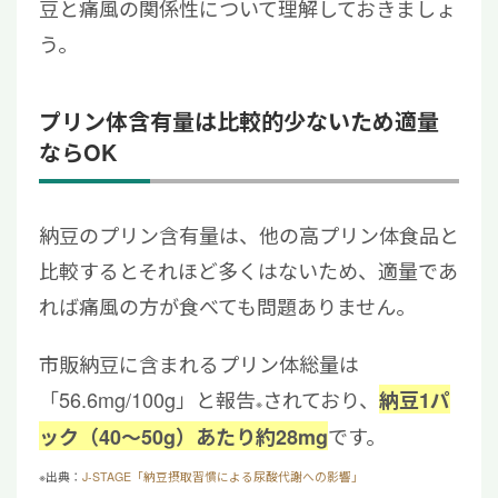
豆と痛風の関係性について理解しておきましょ
う。
プリン体含有量は比較的少ないため適量
ならOK
納豆のプリン含有量は、他の高プリン体食品と
比較するとそれほど多くはないため、適量であ
れば痛風の方が食べても問題ありません。
市販納豆に含まれるプリン体総量は
「56.6mg/100g」と報告
されており、
納豆1パ
※
です。
ック（40〜50g）あたり約28mg
※出典：
J-STAGE「納豆摂取習慣による尿酸代謝への影響」