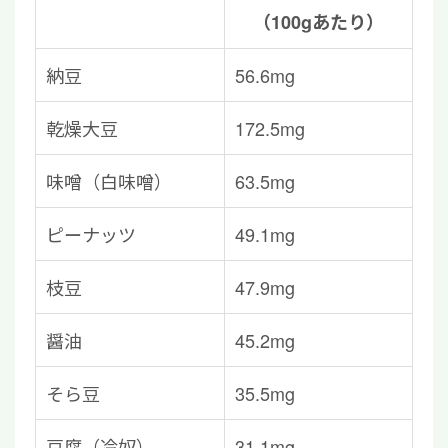
（100gあたり）
納豆
56.6mg
乾燥大豆
172.5mg
味噌（白味噌）
63.5mg
ピーナッツ
49.1mg
枝豆
47.9mg
醤油
45.2mg
そら豆
35.5mg
豆腐（冷奴）
31.1mg