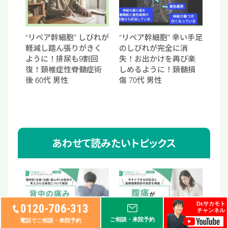
“リペア幹細胞” しびれが
“リペア幹細胞” 辛い手足
軽減し踏ん張りがきく
のしびれが完全に消
ように！排尿も9割回
失！お出かけを再び楽
復！頚椎症性脊髄症術
しめるように！頚髄損
後 60代 男性
傷 70代 男性
あわせて読みたいトピックス
Dr.サカモト
0120-706-313
チャンネル
ご相談・来院予約
電話でご相談・来院予約