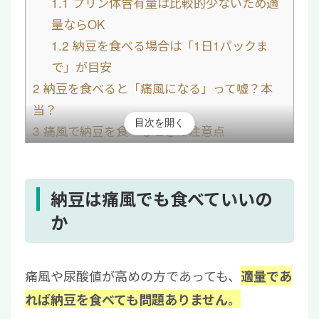
1.1
プリン体含有量は比較的少ないため適
量ならOK
1.2
納豆を食べる場合は「1日1パックま
で」が目安
2
納豆を食べると「痛風になる」って嘘？本
当？
目次を開く
3
痛風で納豆を食べるときの注意点
3.1
納豆の食べ過ぎに注意する
3.2
他の食材のプリン体含有量も考慮する
3.3
アルコール摂取は控える
納豆は痛風でも食べていいの
4
痛風患者向けの納豆のおすすめの食べ方
か
4.1
納豆におすすめの食品の組み合わせ
4.2
おすすめの納豆レシピ
痛風や尿酸値が高めの方であっても、
適量であ
5
納豆は痛風でも1日1パックはOK！食べ合わ
れば納豆を食べても問題ありません。
せにも注意しよう