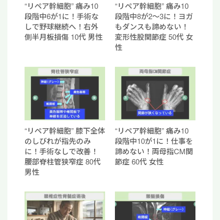
“リペア幹細胞” 痛み10
“リペア幹細胞” 痛み10
段階中6が1に！手術な
段階中8が2〜3に！ヨガ
しで野球継続へ！右外
もダンスも諦めない！
側半月板損傷 10代 男性
変形性股関節症 50代 女
性
“リペア幹細胞” 膝下全体
“リペア幹細胞” 痛み10
のしびれが指先のみ
段階中10が1に！仕事を
に！手術なしで改善！
諦めない！両母指CM関
腰部脊柱管狭窄症 80代
節症 60代 女性
男性