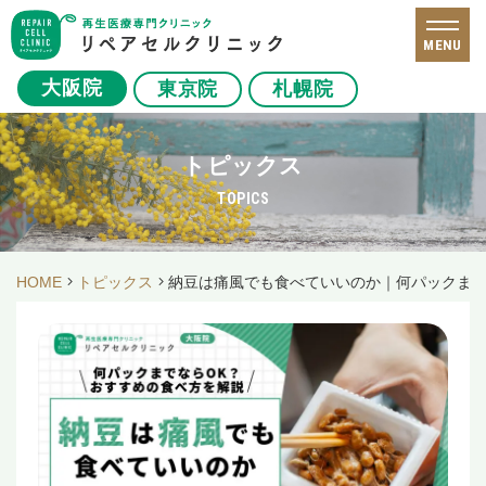
MENU
大阪院
東京院
札幌院
トピックス
TOPICS
HOME
トピックス
納豆は痛風でも食べていいのか｜何パックまで