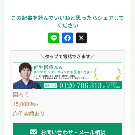
L
F
X
i
a
＼タップ
で電話できます／
n
c
e
e
b
o
国内で
o
15,000
例
の
症例実績あり
k
お問い合わせ・メール相談