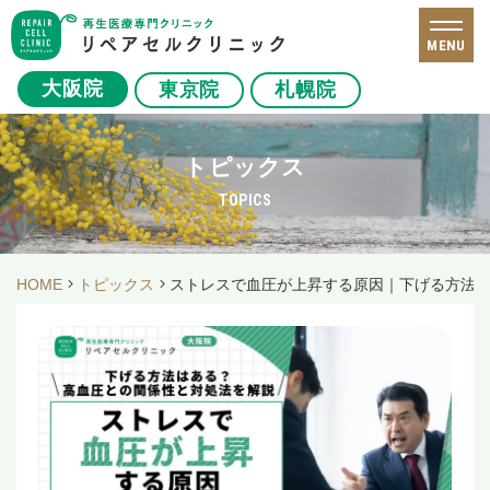
MENU
大阪院
東京院
札幌院
トピックス
TOPICS
HOME
トピックス
ストレスで血圧が上昇する原因｜下げる方法