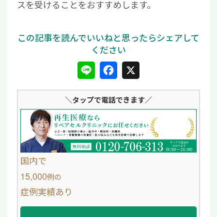
スを受けることをおすすめします。
L
F
X
i
a
＼タップ
で電話できます／
n
c
e
e
b
o
国内で
o
15,000
例
の
症例実績あり
k