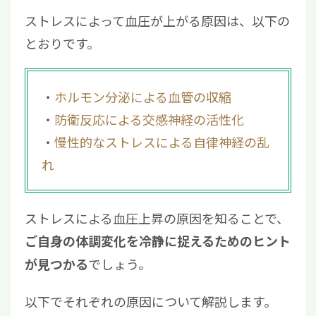
3.3
生活リズムを整える
ストレスによって血圧が上がる原因は、以下の
4
ストレスによる血圧上昇に関してよくある質
とおりです。
問
4.1
ストレスで血圧はどれくらい上がる？
4.2
疲労が溜まると血圧は上がる？
ホルモン分泌による血管の収縮
5
高血圧を防ぐためにもストレスを自覚するこ
防衛反応による交感神経の活性化
とが重要
慢性的なストレスによる自律神経の乱
れ
ストレスによる血圧上昇の原因を知ることで、
ご自身の体調変化を冷静に捉えるためのヒント
でしょう。
が見つかる
以下でそれぞれの原因について解説します。