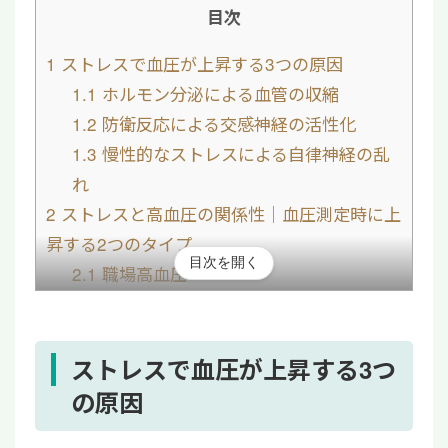
目次
1
ストレスで血圧が上昇する3つの原因
1.1
ホルモン分泌による血管の収縮
1.2
防衛反応による交感神経の活性化
1.3
慢性的なストレスによる自律神経の乱
れ
2
ストレスと高血圧の関係性｜血圧測定時に上
昇する2つのタイプ
目次を開く
2.1
職場高血圧
2.2
白衣高血圧
3
ストレスで上昇した血圧を下げる方法・対処
法
ストレスで血圧が上昇する3つ
3.1
リラックス法を実践する
の原因
3.2
適度な運動を取り入れる