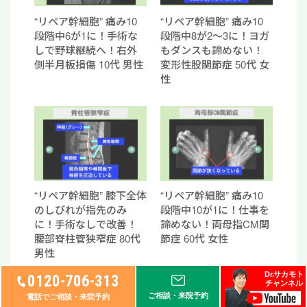
“リペア幹細胞” 痛み10
“リペア幹細胞” 痛み10
段階中6が1に！手術な
段階中8が2〜3に！ヨガ
しで野球継続へ！右外
もダンスも諦めない！
側半月板損傷 10代 男性
変形性股関節症 50代 女
性
“リペア幹細胞” 膝下全体
“リペア幹細胞” 痛み10
のしびれが指先のみ
段階中10が1に！仕事を
に！手術なしで改善！
諦めない！両母指CM関
腰部脊柱管狭窄症 80代
節症 60代 女性
男性
Dr.サカモト
0120-706-313
チャンネル
ご相談・来院予約
電話でご相談・来院予約