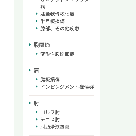
病
膝蓋軟骨軟化症
半月板損傷
膝部、その他疾患
股関節
変形性股関節症
肩
腱板損傷
インピンジメント症候群
肘
ゴルフ肘
テニス肘
肘頭滑液包炎