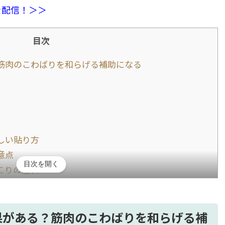
を配信！＞＞
目次
筋肉のこわばりを和らげる補助になる
しい貼り方
意点
目次を開く
こりの症状
方法
状
して使おう
果がある？筋肉のこわばりを和らげる補