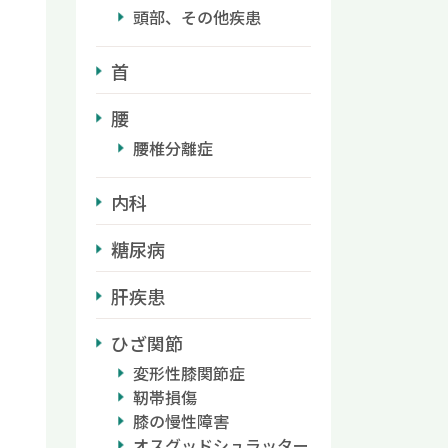
頭部、その他疾患
首
腰
腰椎分離症
内科
糖尿病
肝疾患
ひざ関節
変形性膝関節症
靭帯損傷
膝の慢性障害
オスグッドシュラッター