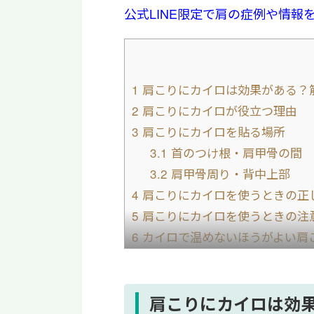
公式LINE限定で肩の症例や情報
1
肩こりにカイロは効果がある？
2
肩こりにカイロが役立つ理由
3
肩こりにカイロを貼る場所
3.1
首のつけ根・肩甲骨の間
3.2
肩甲骨周り・背中上部
4
肩こりにカイロを使うときの正
5
肩こりにカイロを使うときの注
6
カイロで温めないほうがよい肩
7
カイロ以外で肩こりを和らげる
8
肩こりで受診したほうがよい症
9
まとめ｜貼る場所と時間に注意
肩こりにカイロは効