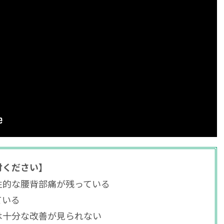
討ください】
性的な腰背部痛が残っている
ている
は十分な改善が見られない