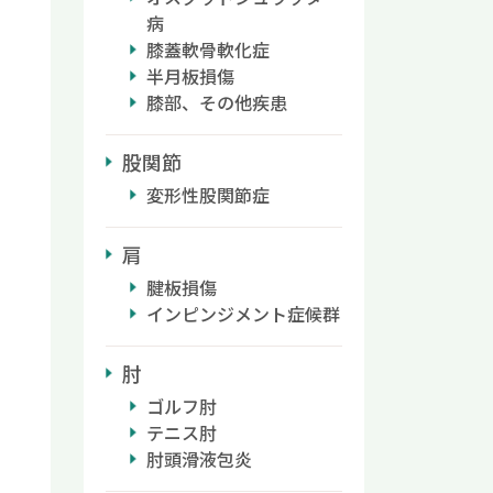
病
膝蓋軟骨軟化症
半月板損傷
膝部、その他疾患
股関節
変形性股関節症
肩
腱板損傷
インピンジメント症候群
肘
ゴルフ肘
テニス肘
肘頭滑液包炎