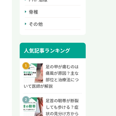
脊椎
その他
人気記事ランキング
足の甲が痛むのは
痛風が原因？主な
部位と治療法につ
いて医師が解説
足首の靭帯が断裂
しても歩ける？症
状の見分け方から