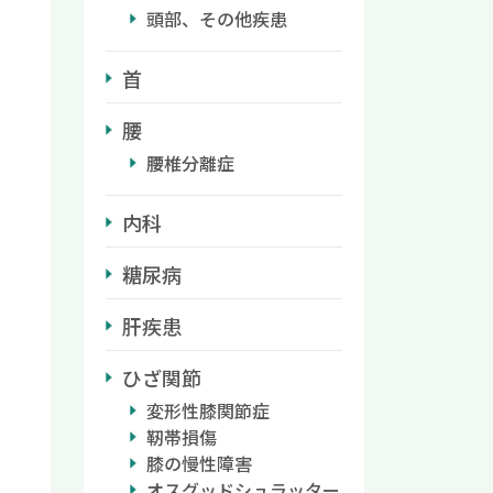
頭部、その他疾患
首
腰
腰椎分離症
内科
糖尿病
肝疾患
ひざ関節
変形性膝関節症
靭帯損傷
膝の慢性障害
オスグッドシュラッター