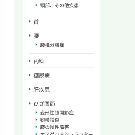
頭部、その他疾患
首
腰
腰椎分離症
内科
糖尿病
肝疾患
ひざ関節
変形性膝関節症
靭帯損傷
膝の慢性障害
オスグッドシュラッター