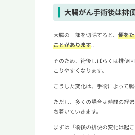
7
病院を受診したほうがよい症状
8
人工肛門（ストーマ）がある場
大腸がん手術後は排
9
術後の再発予防を支える再生医
10
まとめ｜術後の変化を理解し
大腸の一部を切除すると、
便をた
。
ことがあります
そのため、術後しばらくは排便回
こりやすくなります。
こうした変化は、手術によって腸
ただし、多くの場合は時間の経過
ち着いていきます。
まずは「術後の排便の変化は起こ