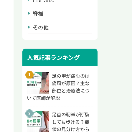
脊椎
その他
人気記事ランキング
足の甲が痛むのは
痛風が原因？主な
部位と治療法につ
いて医師が解説
足首の靭帯が断裂
しても歩ける？症
状の見分け方から