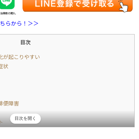
全治療数の累計。
ちらから！＞＞
目次
化が起こりやすい
症状
排便障害
目次を開く
ト