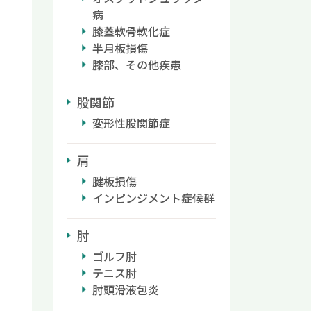
病
膝蓋軟骨軟化症
半月板損傷
膝部、その他疾患
股関節
変形性股関節症
肩
腱板損傷
インピンジメント症候群
肘
ゴルフ肘
テニス肘
肘頭滑液包炎