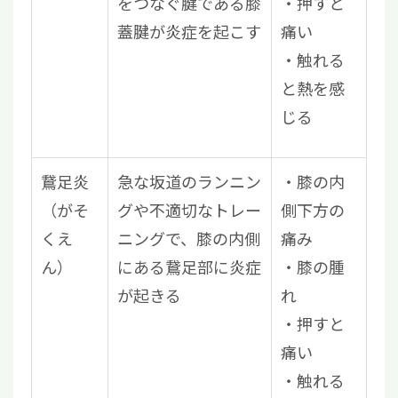
をつなぐ腱である膝
押すと
蓋腱が炎症を起こす
痛い
触れる
と熱を感
じる
鵞足炎
急な坂道のランニン
膝の内
（がそ
グや不適切なトレー
側下方の
くえ
ニングで、膝の内側
痛み
ん）
にある鵞足部に炎症
膝の腫
が起きる
れ
押すと
痛い
触れる