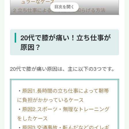
ュラーなケース
目次を開く
2
立ち仕事による膝の痛みを和らげる方法
2.1
適度に休憩をはさむ
2.2
サポーターの使用
2.3
ストレッチや運動療法
20代で膝が痛い！立ち仕事が
2.4
体重管理
原因？
2.5
薬物療法
3
立ち仕事に影響するほど慢性的な膝の痛みに
20代で膝が痛い原因は、主に以下の3つです。
は再生医療も選択肢の一つ
4
立ち仕事で膝が痛む方からよくある質問
4.1
膝が痛い場合はすぐに病院にいった方
原因1.長時間の立ち仕事によって靭帯
が良い？
に負担がかかっているケース
4.2
膝の痛みに有効なストレッチは？
原因2.スポーツ・無理なトレーニング
4.3
20代で片足の膝が痛む場合は、どのよ
をしたケース
うな原因が考えられる？
原因3.交通事故・転んだなどのイレギ