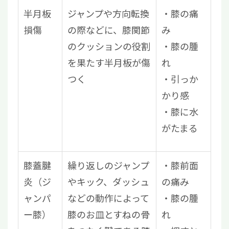
半月板
ジャンプや方向転換
膝の痛
損傷
の際などに、膝関節
み
のクッションの役割
膝の腫
を果たす半月板が傷
れ
つく
引っか
かり感
膝に水
がたまる
膝蓋腱
繰り返しのジャンプ
膝前面
炎（ジ
やキック、ダッシュ
の痛み
ャンパ
などの動作によって
膝の腫
ー膝）
膝のお皿とすねの骨
れ