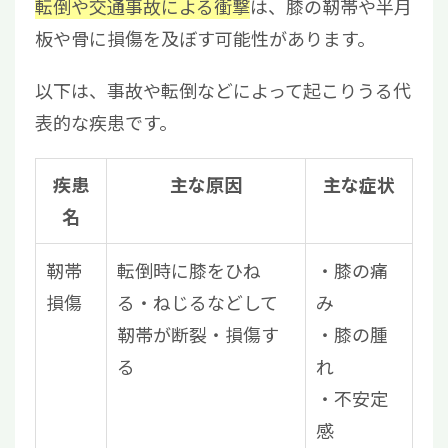
転倒や交通事故による衝撃
は、膝の靭帯や半月
板や骨に損傷を及ぼす可能性があります。
以下は、事故や転倒などによって起こりうる代
表的な疾患です。
疾患
主な原因
主な症状
名
靭帯
転倒時に膝をひね
膝の痛
損傷
る・ねじるなどして
み
靭帯が断裂・損傷す
膝の腫
る
れ
不安定
感