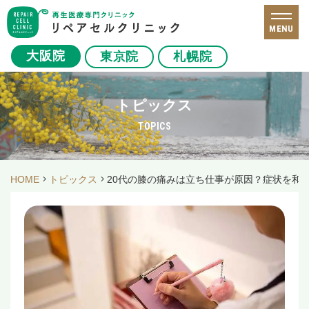
MENU
大阪院
東京院
札幌院
トピックス
TOPICS
HOME
トピックス
20代の膝の痛みは立ち仕事が原因？症状を和