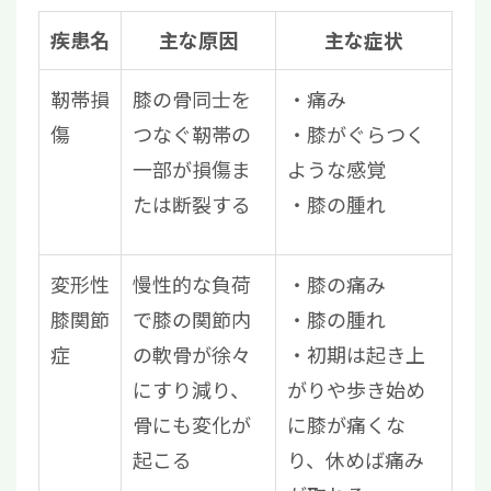
疾患名
主な原因
主な症状
靭帯損
膝の骨同士を
痛み
傷
つなぐ靭帯の
膝がぐらつく
一部が損傷ま
ような感覚
たは断裂する
膝の腫れ
変形性
慢性的な負荷
膝の痛み
膝関節
で膝の関節内
膝の腫れ
症
の軟骨が徐々
初期は起き上
にすり減り、
がりや歩き始め
骨にも変化が
に膝が痛くな
起こる
り、休めば痛み