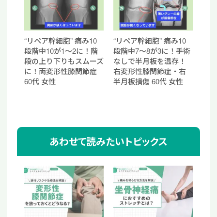
“リペア幹細胞” 痛み10
“リペア幹細胞” 痛み10
段階中10が1〜2に！階
段階中7〜8が3に！手術
段の上り下りもスムーズ
なしで半月板を温存！
に！両変形性膝関節症
右変形性膝関節症・右
60代 女性
半月板損傷 60代 女性
あわせて読みたいトピックス