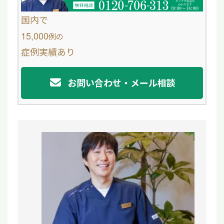
o
国内で
o
15,000
例
の
症例実績あり
k
お問い合わせ・メール相談