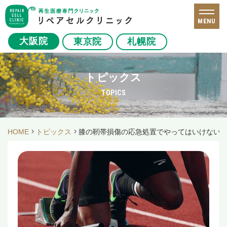
MENU
大阪院
東京院
札幌院
トピックス
TOPICS
HOME
トピックス
膝の靭帯損傷の応急処置でやってはいけないこ