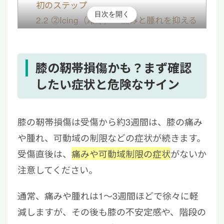
初のステップ
目次を開く
2.2
⓶Icing（冷却）：痛みと腫れを抑える
ための正しいアイシング
2.3
③Compression（圧迫）：内出血と腫
れを最小限に
膝の靭帯損傷かも？まず確認
2.4
④Elevation（挙上）：腫れを早くひか
したい症状と危険なサイン
せるための工夫
3
膝の靭帯損傷が疑われる場合にやってはいけ
膝の靭帯損傷は受傷から約3週間は、膝の痛み
ないこと
や腫れ、可動域の制限などの症状が続きます。
4
応急処置の後はどうする？病院受診の目安と
受傷直後は、
痛みや可動域制限の症状
がないか
流れ
注意してください。
5
膝の靭帯損傷は最初の応急処置が重要
通常、痛みや腫れは1〜3週間ほどで徐々に軽
減しますが、その後も膝の不安定感や、階段の