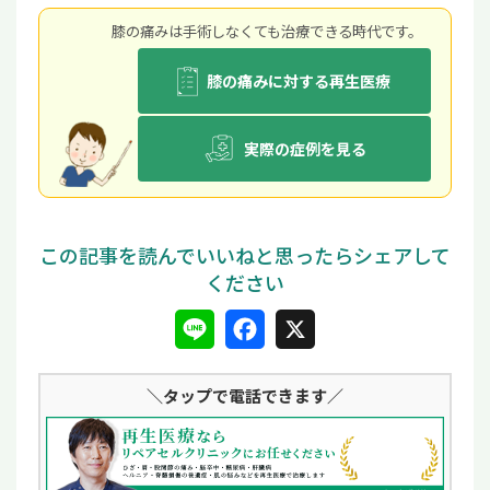
膝の痛みは⼿術しなくても治療できる時代です。
膝の痛みに対する再生医療
実際の症例を見る
L
F
X
i
a
＼タップ
で電話できます／
n
c
e
e
b