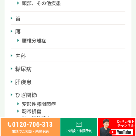
頭部、その他疾患
首
腰
腰椎分離症
内科
糖尿病
肝疾患
ひざ関節
変形性膝関節症
靭帯損傷
膝の慢性障害
Dr.サカモト
0120-706-313
オスグッドシュラッター病
チャンネル
ご相談・来院予約
膝蓋軟骨軟化症
電話でご相談・来院予約