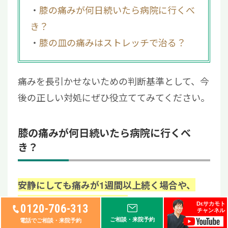
膝の痛みが何日続いたら病院に行くべ
き？
膝の皿の痛みはストレッチで治る？
痛みを長引かせないための判断基準として、今
後の正しい対処にぜひ役立ててみてください。
膝の痛みが何日続いたら病院に行くべ
き？
安静にしても痛みが1週間以上続く場合や、
は、医療機関を受診
徐々に痛みが強くなる場合
Dr.サカモト
0120-706-313
チャンネル
してください。
ご相談・来院予約
電話でご相談・来院予約