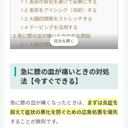
1.1
患部の負担を避けて安静にする
1.2
患部をアイシング（冷却）する
1.3
大腿四頭筋をストレッチする
1.4
テーピングを活用する
2
急に膝の皿が痛いときの主な原因
目次を開く
2.1
大腿四頭筋の筋力不足
2.2
膝蓋骨の位置が正常でない
2.3
股関節やハムストリングスの柔軟性不
足
急に膝の皿が痛いときの対処
2.4
長期的な姿勢不良
法【今すぐできる】
3
急に膝の皿が痛いときに考えられる疾患
3.1
変形性膝関節症
急に膝の皿が痛くなったときは、
まずは炎症を
3.2
半月板損傷
抑えて症状の悪化を防ぐための応急処置を優先
3.3
膝蓋軟骨軟化症（ランナー膝）
することが鉄則です。
3.4
膝蓋腱炎（ジャンパー膝）