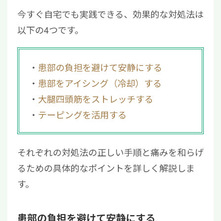
3.5
大腿四頭筋腱炎
今すぐ自宅でも実践できる、効果的な対処法は
3.6
タナ障害
以下の4つです。
4
急に膝の皿が痛いときによくある質問
4.1
膝の痛みが何日続いたら病院に行くべ
き？
患部の負担を避けて安静にする
4.2
膝の皿の痛みはストレッチで治る？
患部をアイシング（冷却）する
5
膝の皿の痛みが長引く場合は早めに医療機関
大腿四頭筋をストレッチする
を受診しよう
テーピングを活用する
それぞれの対処法の正しい手順と痛みを和らげ
るための具体的なポイントを詳しく解説しま
す。
患部の負担を避けて安静にする