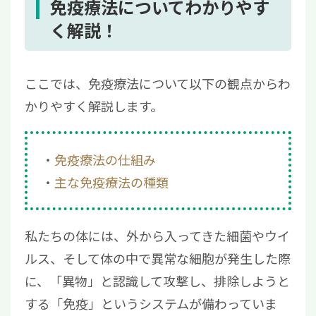
3.2
高齢者や体力の低下した患者さまにも
免疫療法についてわかりやす
治療できる
く解説！
3.3
がんの標準治療と併用できる
4
当院の免疫療法について
ここでは、免疫療法について以下の観点からわ
5
免疫療法とは免疫機能を活用した治療法のこ
かりやすく解説します。
と！向き不向きの見極めが重要
免疫療法の仕組み
主な免疫療法の種類
私たちの体には、外から入ってきた細菌やウイ
ルス、そして体の中で異常な細胞が発生した際
に、「異物」と認識して攻撃し、排除しようと
する「免疫」というシステムが備わっていま