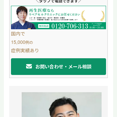
＼タップ
で電話できます／
n
c
e
e
b
o
国内で
o
15,000
例
の
症例実績あり
k
お問い合わせ・メール相談