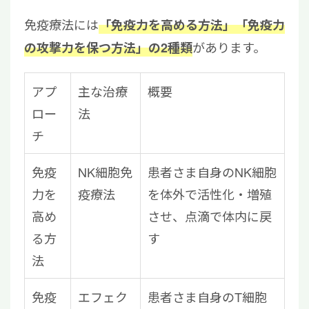
免疫療法には
「免疫力を高める方法」「免疫力
があります。
の攻撃力を保つ方法」の2種類
アプ
主な治療
概要
ロー
法
チ
免疫
NK細胞免
患者さま自身のNK細胞
力を
疫療法
を体外で活性化・増殖
高め
させ、点滴で体内に戻
る方
す
法
免疫
エフェク
患者さま自身のT細胞