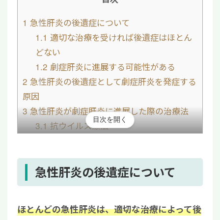
1
急性肝炎の後遺症について
1.1
適切な治療を受ければ後遺症はほとん
どない
1.2
劇症肝炎に進展する可能性がある
2
急性肝炎の後遺症として劇症肝炎を発症する
原因
3
急性肝炎が劇症肝炎に進展した際の治療法
目次を開く
3.1
抗ウイルス療法
3.2
人工肝補助療法
3.3
生体部分肝移植
4
急性肝炎の後遺症についてよくある質問
急性肝炎の後遺症について
4.1
急性肝炎の予後は？
4.2
急性肝炎は完治する？
ほとんどの急性肝炎は、適切な治療によって後
5
急性肝炎の後遺症を防ぐには適切な治療を受