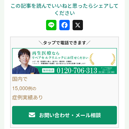
L
F
X
i
a
＼タップ
で電話できます／
n
c
e
e
b
o
国内で
o
15,000
例
の
症例実績あり
k
お問い合わせ・メール相談