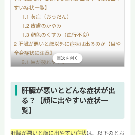
すい症状一覧】
1.1
黄疸（おうだん）
1.2
皮膚のかゆみ
1.3
顔色のくすみ（血行不良）
2
肝臓が悪いと顔以外に症状は出るのか【目や
全身症状に注意】
目次を開く
2.1
目が疲れやすい
2.2
むくみ
2.3
全身の倦怠感
2.4
食欲低下や消化不良
肝臓が悪いとどんな症状が出
2.5
吐血
る？【顔に出やすい症状一
3
肝臓が悪い状態でよく見られる肝疾患
覧】
3.1
肝炎
3.2
脂肪肝
肝臓が悪いと顔に出やすい症状
は、以下のとお
3.3
アルコール性肝障害