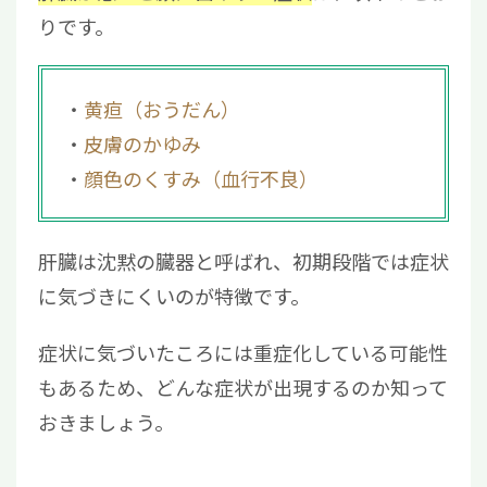
りです。
3.4
肝硬変
4
肝臓が悪いサインに気づいたらやるべき対策
4.1
食事のバランスを整える
黄疸（おうだん）
4.2
適度な運動を行う
皮膚のかゆみ
4.3
休肝日をつくる
顔色のくすみ（血行不良）
4.4
定期的に検査を受ける
5
肝臓が悪いときに出る顔や全身の症状を見逃
さないようにしよう
肝臓は沈黙の臓器と呼ばれ、初期段階では症状
に気づきにくいのが特徴です。
症状に気づいたころには重症化している可能性
もあるため、どんな症状が出現するのか知って
おきましょう。