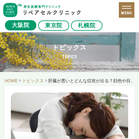
MENU
大阪院
東京院
札幌院
トピックス
TOPICS
HOME
トピックス
肝臓が悪いとどんな症状が出る？顔色や目、