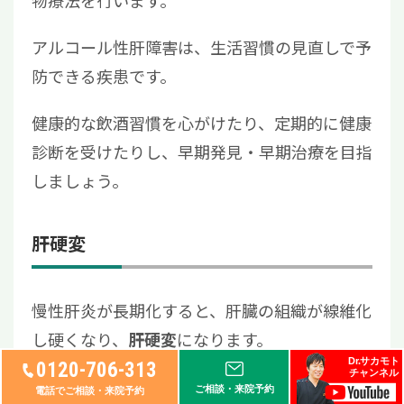
物療法を行います。
アルコール性肝障害は、生活習慣の見直しで予
防できる疾患です。
健康的な飲酒習慣を心がけたり、定期的に健康
診断を受けたりし、早期発見・早期治療を目指
しましょう。
肝硬変
慢性肝炎が長期化すると、肝臓の組織が線維化
し硬くなり、
になります。
肝硬変
Dr.サカモト
0120-706-313
チャンネル
肝臓は再生力が高い臓器ですが、
肝硬変になる
ご相談・来院予約
電話でご相談・来院予約