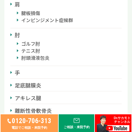
肩
腱板損傷
インピンジメント症候群
肘
ゴルフ肘
テニス肘
肘頭滑液包炎
手
足底腱膜炎
アキレス腱
離断性骨軟骨炎
Dr.サカモト
0120-706-313
スポーツ医療
チャンネル
ご相談・来院予約
電話でご相談・来院予約