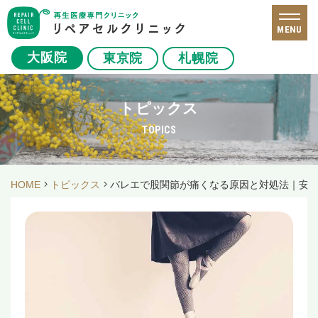
MENU
大阪院
東京院
札幌院
トピックス
TOPICS
HOME
トピックス
バレエで股関節が痛くなる原因と対処法｜安