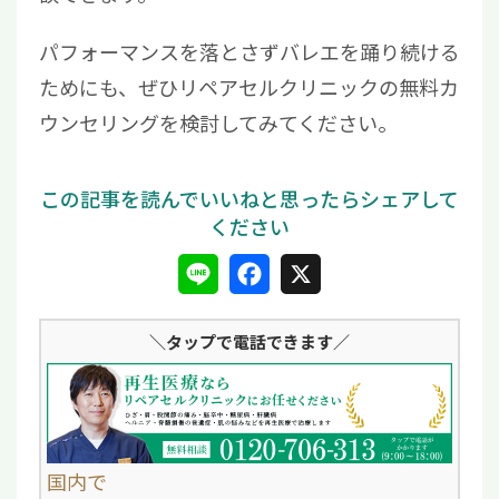
パフォーマンスを落とさずバレエを踊り続ける
ためにも、ぜひリペアセルクリニックの無料カ
ウンセリングを検討してみてください。
L
F
X
i
a
＼タップ
で電話できます／
n
c
e
e
b
o
国内で