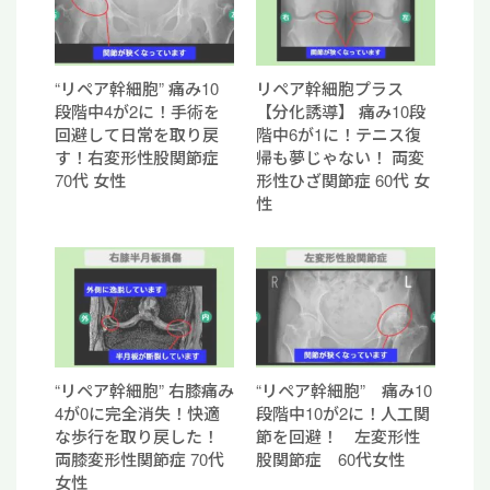
“リペア幹細胞” 痛み10
リペア幹細胞プラス
段階中4が2に！手術を
【分化誘導】 痛み10段
回避して日常を取り戻
階中6が1に！テニス復
す！右変形性股関節症
帰も夢じゃない！ 両変
70代 女性
形性ひざ関節症 60代 女
性
“リペア幹細胞” 右膝痛み
“リペア幹細胞” 痛み10
4が0に完全消失！快適
段階中10が2に！人工関
な歩行を取り戻した！
節を回避！ 左変形性
両膝変形性関節症 70代
股関節症 60代女性
女性