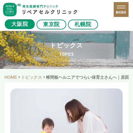
MENU
大阪院
東京院
札幌院
トピックス
TOPICS
HOME
トピックス
椎間板ヘルニアでつらい保育士さんへ｜原因