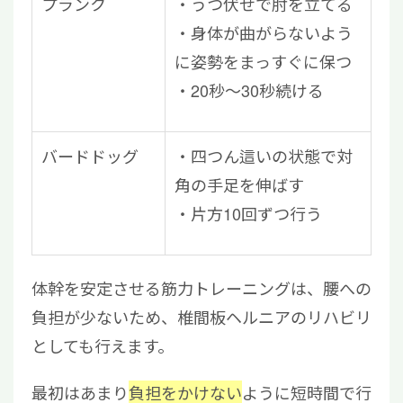
プランク
うつ伏せで肘を立てる
身体が曲がらないよう
に姿勢をまっすぐに保つ
20秒～30秒続ける
バードドッグ
四つん這いの状態で対
角の手足を伸ばす
片方10回ずつ行う
体幹を安定させる筋力トレーニングは、腰への
負担が少ないため、椎間板ヘルニアのリハビリ
としても行えます。
最初はあまり
負担をかけない
ように短時間で行