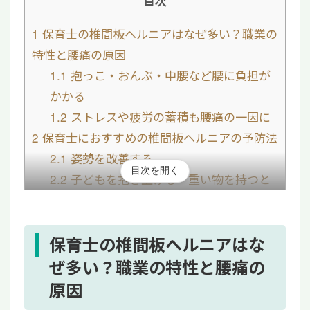
目次
1
保育士の椎間板ヘルニアはなぜ多い？職業の
特性と腰痛の原因
1.1
抱っこ・おんぶ・中腰など腰に負担が
かかる
1.2
ストレスや疲労の蓄積も腰痛の一因に
2
保育士におすすめの椎間板ヘルニアの予防法
2.1
姿勢を改善する
目次を開く
2.2
子どもを抱き上げる・重い物を持つと
きの体の使い方を見直す
2.3
筋肉を鍛える
3
椎間板ヘルニアに悩む保育士に有効な治療法
保育士の椎間板ヘルニアはな
4
【まとめ】保育士の椎間板ヘルニアは適切な
ぜ多い？職業の特性と腰痛の
治療と予防で退職を回避しよう
原因