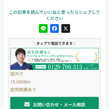
L
F
X
i
a
＼タップ
で電話できます／
n
c
e
e
b
o
国内で
o
15,000
例
の
症例実績あり
k
お問い合わせ・メール相談