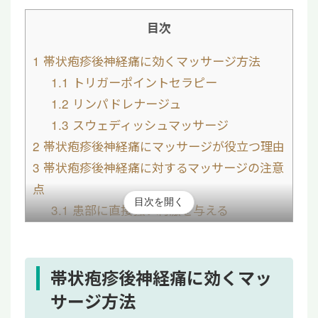
目次
1
帯状疱疹後神経痛に効くマッサージ方法
1.1
トリガーポイントセラピー
1.2
リンパドレナージュ
1.3
スウェディッシュマッサージ
2
帯状疱疹後神経痛にマッサージが役立つ理由
3
帯状疱疹後神経痛に対するマッサージの注意
点
目次を開く
3.1
患部に直接強い刺激を与える
3.2
熱感や皮膚トラブルがあるときに実施
する
4
帯状疱疹後神経痛に対するマッサージ以外の
帯状疱疹後神経痛に効くマッ
セルフケア
サージ方法
4.1
患部を温める