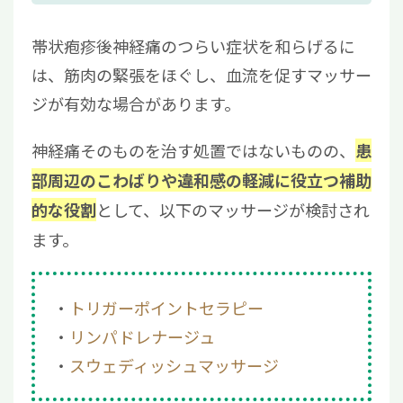
4.2
睡眠環境を改善する
帯状疱疹後神経痛のつらい症状を和らげるに
4.3
ツボ押し
は、筋肉の緊張をほぐし、血流を促すマッサー
5
帯状疱疹後の神経痛には「再生医療」もご検
ジが有効な場合があります。
討ください
神経痛そのものを治す処置ではないものの、
患
部周辺のこわばりや違和感の軽減に役立つ補助
として、以下のマッサージが検討され
的な役割
ます。
トリガーポイントセラピー
リンパドレナージュ
スウェディッシュマッサージ