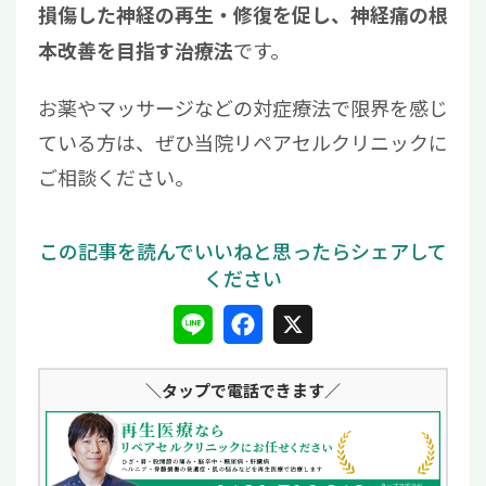
損傷した神経の再生・修復を促し、神経痛の根
です。
本改善を目指す治療法
お薬やマッサージなどの対症療法で限界を感じ
ている方は、ぜひ当院リペアセルクリニックに
ご相談ください。
L
F
X
i
a
＼タップ
で電話できます／
n
c
e
e
b