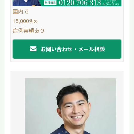
o
国内で
o
15,000
例
の
症例実績あり
k
お問い合わせ・メール相談