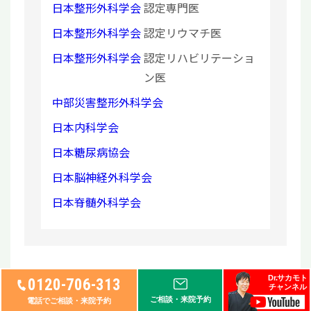
日本整形外科学会
認定専門医
日本整形外科学会
認定リウマチ医
日本整形外科学会
認定リハビリテーショ
ン医
中部災害整形外科学会
日本内科学会
日本糖尿病協会
日本脳神経外科学会
日本脊髄外科学会
Dr.サカモト
0120-706-313
« 前の記事へ
次の記事へ »
一覧へ
チャンネル
ご相談・来院予約
電話でご相談・来院予約