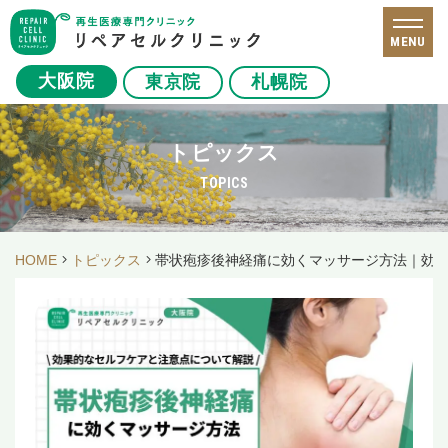
MENU
大阪院
東京院
札幌院
トピックス
TOPICS
HOME
トピックス
帯状疱疹後神経痛に効くマッサージ方法｜効