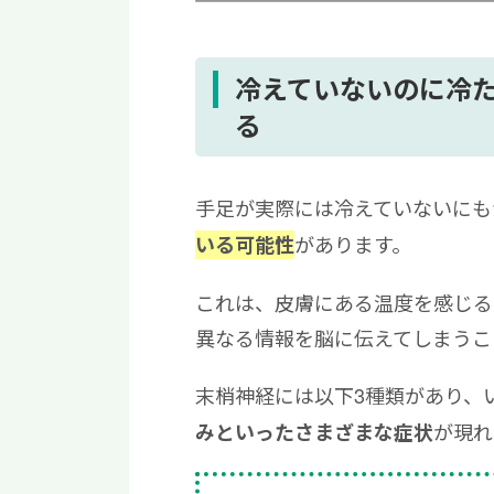
3
冷えを感じる症状への対処法
4
冷えていないのに冷たい症状が
5
冷えていないのに冷たく感じる
冷えていないのに冷
6
冷えていないのに冷たい症状は
る
手足が実際には冷えていないにも
があります。
いる可能性
これは、皮膚にある温度を感じる
異なる情報を脳に伝えてしまうこ
末梢神経には以下3種類があり、
が現れ
みといったさまざまな症状