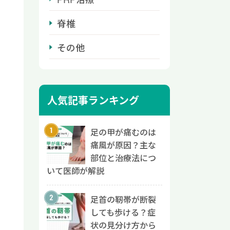
脊椎
その他
人気記事ランキング
足の甲が痛むのは
痛風が原因？主な
部位と治療法につ
いて医師が解説
足首の靭帯が断裂
しても歩ける？症
状の見分け方から