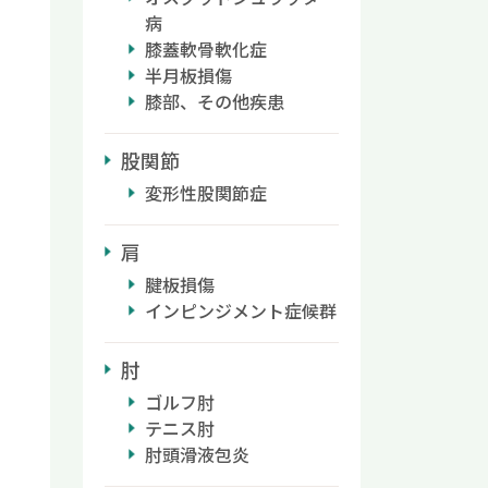
病
膝蓋軟骨軟化症
半月板損傷
膝部、その他疾患
股関節
変形性股関節症
肩
腱板損傷
インピンジメント症候群
肘
ゴルフ肘
テニス肘
肘頭滑液包炎