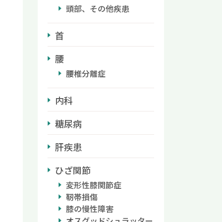
頭部、その他疾患
首
腰
腰椎分離症
内科
糖尿病
肝疾患
ひざ関節
変形性膝関節症
靭帯損傷
膝の慢性障害
オスグッドシュラッター