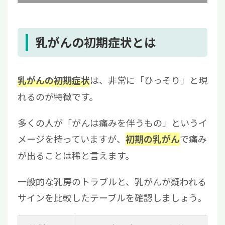
2.7
7. 乳房のサイズや形の変化
2.8
8. わきの下のしこり
2.9
9. 乳房の持続的な痛み
乳がんの初期症状とは
2.10
10. 皮膚のただれや潰瘍
2.11
11. 乳頭のかゆみ・湿疹様変化
は、非常に「ひっそり」と現
乳がんの初期症状
2.12
12. 乳房のむくみや熱感
れるのが特徴です。
3
すぐ受診すべき症状の特徴
4
乳がんの検査方法と診断の流れ
多くの人が「がんは痛みを伴うもの」というイ
5
乳がんの標準治療
メージを持っていますが、
で痛み
初期の乳がん
6
進行乳がんに対する再生医療という選択肢
が出ることは稀と言えます。
7
まとめ｜不安を感じたら早めの受診を
一般的な乳房のトラブルと、乳がんが疑われる
サインを比較したテーブルを確認しましょう。