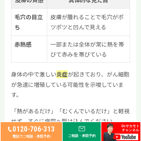
皮膚の質感
具体的な見た目
皮膚が腫れることで毛穴がポ
毛穴の目立
ツポツと凹んで見える
ち
一部または全体が常に熱を帯
赤熱感
びて赤みを帯びている
身体の中で激しい
が起きており、がん細胞
炎症
が急速に増殖している可能性を示唆していま
す。
「熱があるだけ」「むくんでいるだけ」と軽視
せず、すぐに病院へ駆け込んでください。
Dr.サカモト
0120-706-313
チャンネル
ご相談・来院予約
電話でご相談・来院予約