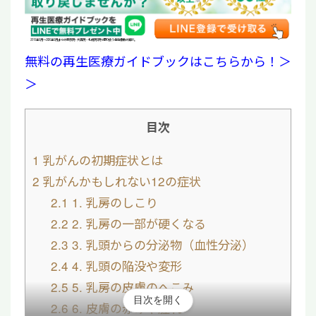
2019年6月〜2026年6月までの東京院・大阪院・札幌院3院で取り扱う全治療数の累計。
無料の再生医療ガイドブックはこちらから！＞
＞
目次
1
乳がんの初期症状とは
2
乳がんかもしれない12の症状
2.1
1. 乳房のしこり
2.2
2. 乳房の一部が硬くなる
2.3
3. 乳頭からの分泌物（血性分泌）
2.4
4. 乳頭の陥没や変形
2.5
5. 乳房の皮膚のへこみ
目次を開く
2.6
6. 皮膚の赤みや腫れ