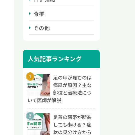
脊椎
その他
人気記事ランキング
足の甲が痛むのは
痛風が原因？主な
部位と治療法につ
いて医師が解説
足首の靭帯が断裂
しても歩ける？症
状の見分け方から