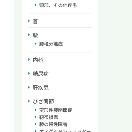
頭部、その他疾患
首
腰
腰椎分離症
内科
糖尿病
肝疾患
ひざ関節
変形性膝関節症
靭帯損傷
膝の慢性障害
オスグッドシュラッター