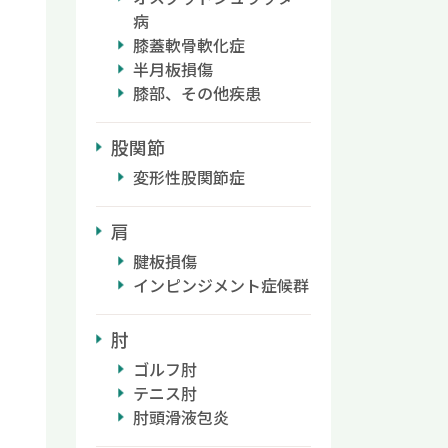
病
膝蓋軟骨軟化症
半月板損傷
膝部、その他疾患
股関節
変形性股関節症
肩
腱板損傷
インピンジメント症候群
肘
ゴルフ肘
テニス肘
肘頭滑液包炎