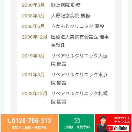
2000年3月
野上病院 勤務
2003年3月
大野記念病院 勤務
2005年5月
さかもとクリニック 開設
2006年12月
医療法人美喜有会設立 理事
長就任
2019年9月
リペアセルクリニック大阪
院 開設
2021年5月
リペアセルクリニック東京
院 開設
2023年12月
リペアセルクリニック札幌
院 開設
所属学会
Dr.サカモト
0120-706-313
チャンネル
ご相談・来院予約
電話でご相談・来院予約