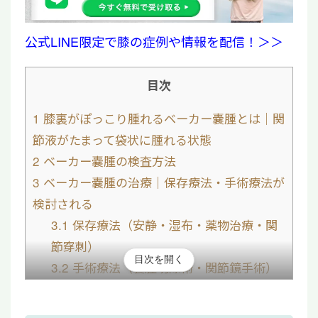
公式LINE限定で膝の症例や情報を配信！＞＞
目次
1
膝裏がぽっこり腫れるベーカー嚢腫とは｜関
節液がたまって袋状に腫れる状態
2
ベーカー嚢腫の検査方法
3
ベーカー嚢腫の治療｜保存療法・手術療法が
検討される
3.1
保存療法（安静・湿布・薬物治療・関
節穿刺）
目次を開く
3.2
手術療法（嚢腫切除術・関節鏡手術）
4
膝裏の腫れを放置するのは禁物！痛くない場
合でも医療機関を受診しよう