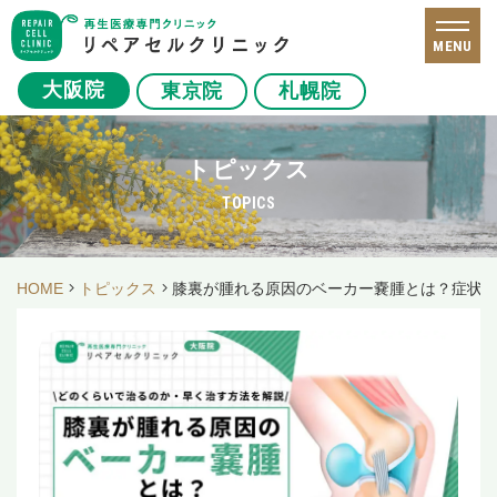
MENU
大阪院
東京院
札幌院
トピックス
TOPICS
HOME
トピックス
膝裏が腫れる原因のベーカー嚢腫とは？症状