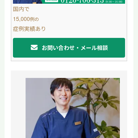
o
国内で
o
15,000
例
の
症例実績あり
k
お問い合わせ・メール相談