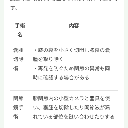
す。
手術
内容
名
嚢腫
膝の裏を小さく切開し膝裏の嚢
切除
腫を取り除く
術
再発を防ぐため関節の異常も同
時に確認する場合がある
関節
膝関節内の小型カメラと器具を使
鏡手
い、嚢腫を切除したり関節液が漏
術
れている部位を縫い合わせたりする