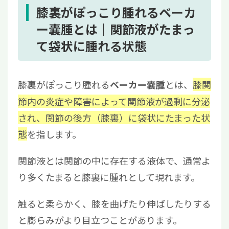
5
膝裏の腫れ（ベーカー嚢腫）に関するよくあ
膝裏がぽっこり腫れるベーカ
る質問と回答
ー嚢腫とは｜関節液がたまっ
5.1
ベーカー嚢腫に対するストレッチ方法
て袋状に腫れる状態
はある？
5.2
膝の裏が腫れてる場合、何科を受診す
膝裏がぽっこり腫れる
とは、
膝関
ベーカー嚢腫
べき？
節内の炎症や障害によって関節液が過剰に分泌
され、関節の後方（膝裏）に袋状にたまった状
態
を指します。
関節液とは関節の中に存在する液体で、通常よ
り多くたまると膝裏に腫れとして現れます。
触ると柔らかく、膝を曲げたり伸ばしたりする
と膨らみがより目立つことがあります。