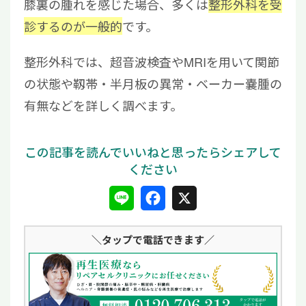
膝裏の腫れを感じた場合、多くは
整形外科を受
診するのが一般的
です。
整形外科では、超音波検査やMRIを用いて関節
の状態や靱帯・半月板の異常・ベーカー嚢腫の
有無などを詳しく調べます。
L
F
X
i
a
＼タップ
で電話できます／
n
c
e
e
b