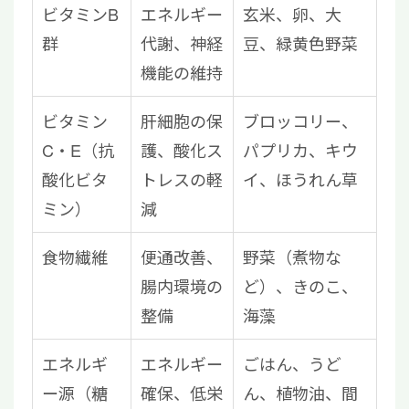
ビタミンB
エネルギー
玄米、卵、大
群
代謝、神経
豆、緑黄色野菜
機能の維持
ビタミン
肝細胞の保
ブロッコリー、
C・E（抗
護、酸化ス
パプリカ、キウ
酸化ビタ
トレスの軽
イ、ほうれん草
ミン）
減
食物繊維
便通改善、
野菜（煮物な
腸内環境の
ど）、きのこ、
整備
海藻
エネルギ
エネルギー
ごはん、うど
ー源（糖
確保、低栄
ん、植物油、間