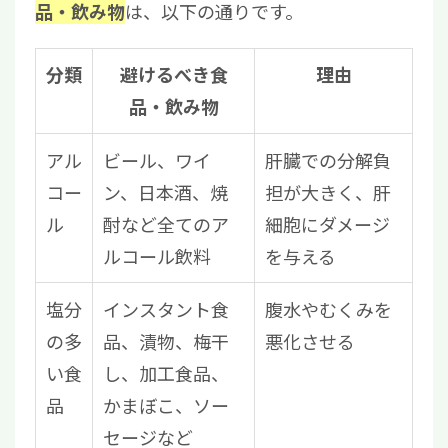
は、以下の通りです。
品・飲み物
分類
避けるべき食
理由
品・飲み物
アル
ビール、ワイ
肝臓での分解負
コー
ン、日本酒、焼
担が大きく、肝
ル
酎など全てのア
細胞にダメージ
ルコール飲料
を与える
塩分
インスタント食
腹水やむくみを
の多
品、漬物、梅干
悪化させる
い食
し、加工食品、
品
かまぼこ、ソー
セージなど