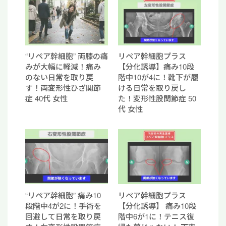
“リペア幹細胞” 両膝の痛
リペア幹細胞プラス
みが大幅に軽減！痛み
【分化誘導】痛み10段
のない日常を取り戻
階中10が4に！靴下が履
す！両変形性ひざ関節
ける日常を取り戻し
症 40代 女性
た！変形性股関節症 50
代 女性
“リペア幹細胞” 痛み10
リペア幹細胞プラス
段階中4が2に！手術を
【分化誘導】 痛み10段
回避して日常を取り戻
階中6が1に！テニス復