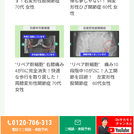
す！右変形性股関節症
帰も夢じゃない！ 両変
70代 女性
形性ひざ関節症 60代 女
性
“リペア幹細胞” 右膝痛み
“リペア幹細胞” 痛み10
4が0に完全消失！快適
段階中10が2に！人工関
な歩行を取り戻した！
節を回避！ 左変形性
両膝変形性関節症 70代
股関節症 60代女性
女性
Dr.サカモト
0120-706-313
チャンネル
あわせて読みたいトピックス
ご相談・来院予約
電話でご相談・来院予約