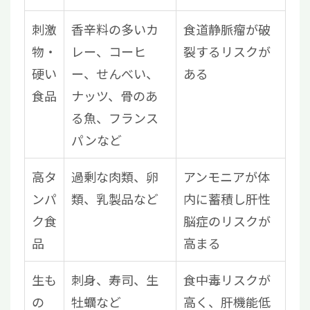
刺激
香辛料の多いカ
食道静脈瘤が破
物・
レー、コーヒ
裂するリスクが
硬い
ー、せんべい、
ある
食品
ナッツ、骨のあ
る魚、フランス
パンなど
高タ
過剰な肉類、卵
アンモニアが体
ンパ
類、乳製品など
内に蓄積し肝性
ク食
脳症のリスクが
品
高まる
生も
刺身、寿司、生
食中毒リスクが
の
牡蠣など
高く、肝機能低