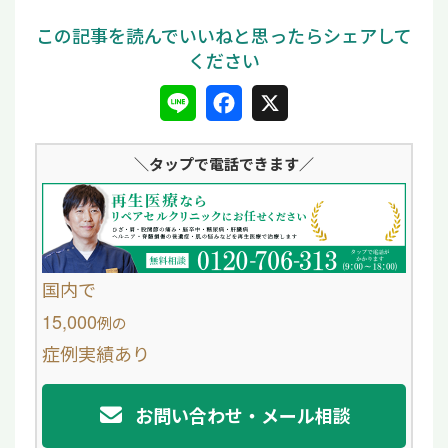
L
F
X
i
a
＼タップ
で電話できます／
n
c
e
e
b
o
国内で
o
15,000
例
の
症例実績あり
k
お問い合わせ・メール相談