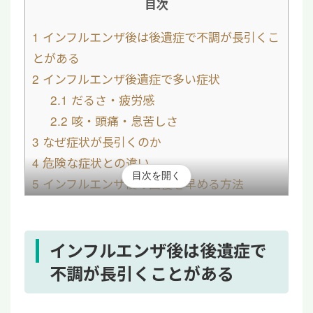
目次
1
インフルエンザ後は後遺症で不調が長引くこ
とがある
2
インフルエンザ後遺症で多い症状
2.1
だるさ・疲労感
2.2
咳・頭痛・息苦しさ
3
なぜ症状が長引くのか
4
危険な症状との違い
目次を開く
5
インフルエンザ後の回復を早める方法
6
病院を受診したほうがよいケース
7
神経・免疫機能回復を目指す再生医療という
選択肢
インフルエンザ後は後遺症で
8
まとめ|無理をせず回復期間を確保すること
不調が長引くことがある
が大切