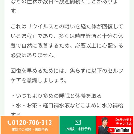
などの症状が数日〜数週間続くことがありま
す。
これは「ウイルスとの戦いを経た体が回復して
いる過程」であり、多くは時間経過と十分な休
養で自然に改善するため、必要以上に心配する
必要はありません。
回復を早めるためには、焦らずに以下のセルフ
ケアを意識しましょう。
いつもより多めの睡眠と休養を取る
水・お茶・経口補水液などこまめに水分補給
する
Dr.サカモト
0120-706-313
消化のよいものから少しずつバランスのよい
チャンネル
ご相談・来院予約
電話でご相談・来院予約
食事を摂る