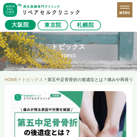
MENU
大阪院
東京院
札幌院
トピックス
TOPICS
HOME
トピックス
第五中足骨骨折の後遺症とは？痛みや再発リ