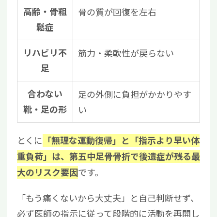
高齢・骨粗
骨の質が回復を左右
鬆症
リハビリ不
筋力・柔軟性が戻らない
足
合わない
足の外側に負担がかかりやす
靴・足の形
い
とくに
「無理な運動復帰」と「指示より早い体
重負荷」は、第五中足骨骨折で後遺症が残る最
です。
大のリスク要因
「もう痛くないから大丈夫」と自己判断せず、
必ず医師の指示に従って段階的に活動を再開し