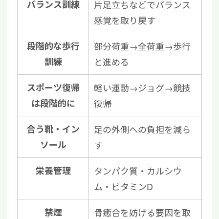
バランス訓練
片足立ちなどでバランス
感覚を取り戻す
段階的な歩行
部分荷重→全荷重→歩行
訓練
と進める
スポーツ復帰
軽い運動→ジョグ→競技
は段階的に
復帰
合う靴・イン
足の外側への負担を減ら
ソール
す
栄養管理
タンパク質・カルシウ
ム・ビタミンD
禁煙
骨癒合を妨げる要因を取