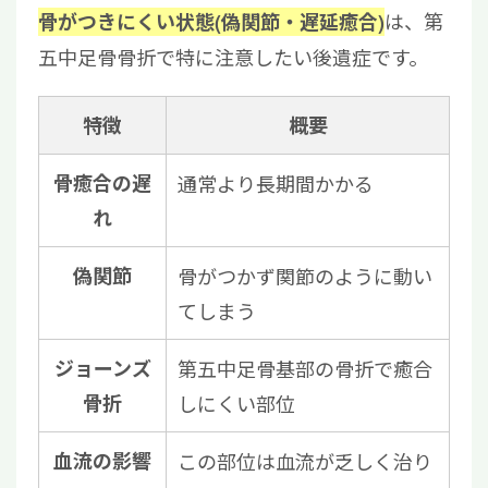
は、第
骨がつきにくい状態(偽関節・遅延癒合)
五中足骨骨折で特に注意したい後遺症です。
特徴
概要
骨癒合の遅
通常より長期間かかる
れ
偽関節
骨がつかず関節のように動い
てしまう
ジョーンズ
第五中足骨基部の骨折で癒合
骨折
しにくい部位
血流の影響
この部位は血流が乏しく治り