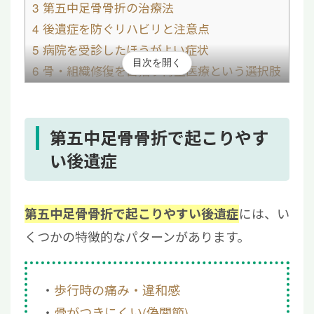
3
第五中足骨骨折の治療法
4
後遺症を防ぐリハビリと注意点
5
病院を受診したほうがよい症状
目次を開く
6
骨・組織修復を目指す再生医療という選択肢
7
まとめ|無理な復帰を避けることが後遺症予
防につながる
第五中足骨骨折で起こりやす
い後遺症
には、い
第五中足骨骨折で起こりやすい後遺症
くつかの特徴的なパターンがあります。
歩行時の痛み・違和感
骨がつきにくい(偽関節)