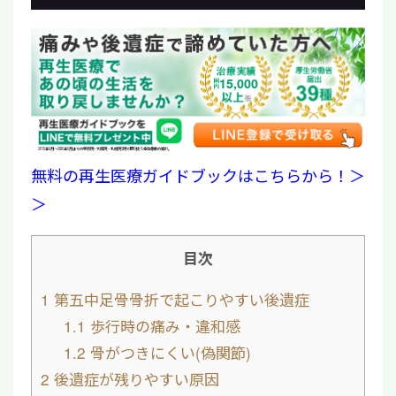
15,000
2019年6月〜2026年6月までの東京院・大阪院・札幌院3院で取り扱う全治療数の累計。
無料の再生医療ガイドブックはこちらから！＞
＞
目次
1
第五中足骨骨折で起こりやすい後遺症
1.1
歩行時の痛み・違和感
1.2
骨がつきにくい(偽関節)
2
後遺症が残りやすい原因