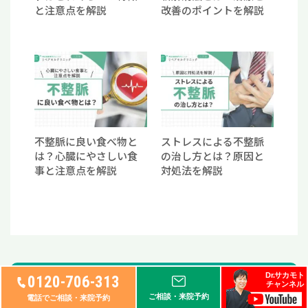
と注意点を解説
改善のポイントを解説
不整脈に良い食べ物と
ストレスによる不整脈
は？心臓にやさしい食
の治し方とは？原因と
事と注意点を解説
対処法を解説
Dr.サカモト
0120-706-313
キーワード検索
チャンネル
ご相談・来院予約
電話でご相談・来院予約