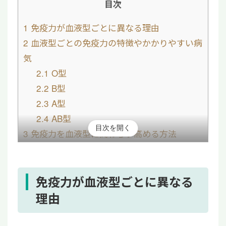
目次
1
免疫力が血液型ごとに異なる理由
2
血液型ごとの免疫力の特徴やかかりやすい病
気
2.1
O型
2.2
B型
2.3
A型
2.4
AB型
目次を開く
3
免疫力を血液型に関わらず高める方法
3.1
食事や運動などの生活習慣を改善する
3.2
腸内環境を整える
3.3
適度にストレスを発散する
免疫力が血液型ごとに異なる
4
血液型による免疫力に不安がある方は「免疫
理由
細胞療法」も選択肢の一つ
5
【まとめ】免疫力は血液型で異なる！免疫力