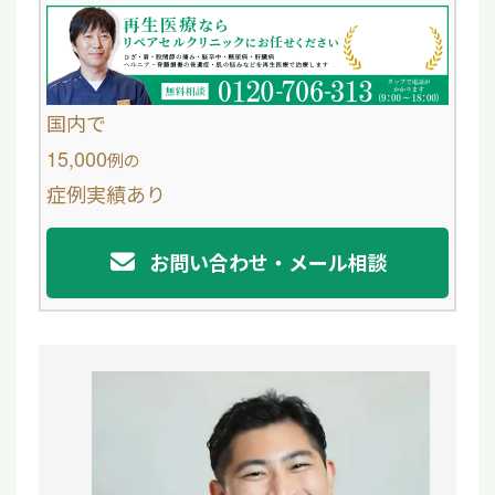
e
e
b
o
国内で
o
15,000
例
の
症例実績あり
k
お問い合わせ・メール相談