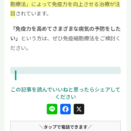
胞療法」によって免疫力を向上させる治療が注
目
されています。
「免疫力を高めてさまざまな病気の予防をした
という方は、ぜひ免疫細胞療法をご検討く
い」
ださい。
L
F
X
i
a
＼タップ
で電話できます／
n
c