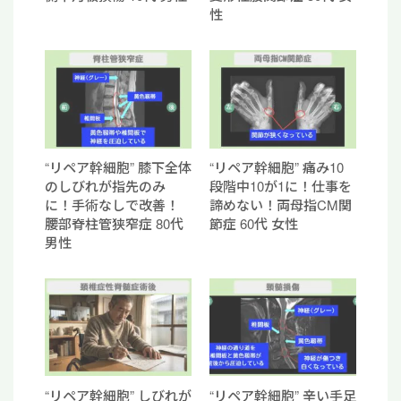
性
“リペア幹細胞” 膝下全体
“リペア幹細胞” 痛み10
のしびれが指先のみ
段階中10が1に！仕事を
に！手術なしで改善！
諦めない！両母指CM関
腰部脊柱管狭窄症 80代
節症 60代 女性
男性
“リペア幹細胞” しびれが
“リペア幹細胞” 辛い手足