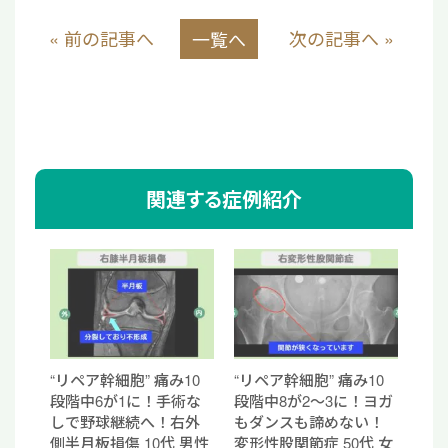
« 前の記事へ
次の記事へ »
一覧へ
関連する症例紹介
“リペア幹細胞” 痛み10
“リペア幹細胞” 痛み10
段階中6が1に！手術な
段階中8が2〜3に！ヨガ
しで野球継続へ！右外
もダンスも諦めない！
側半月板損傷 10代 男性
変形性股関節症 50代 女