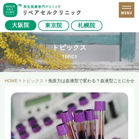
MENU
大阪院
東京院
札幌院
トピックス
TOPICS
HOME
トピックス
免疫力は血液型で変わる？血液型ごとにかか