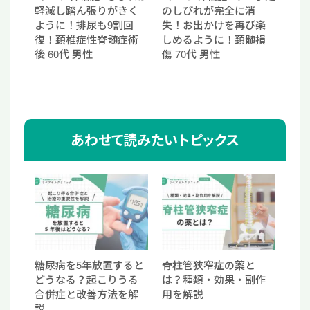
軽減し踏ん張りがきく
のしびれが完全に消
ように！排尿も9割回
失！お出かけを再び楽
復！頚椎症性脊髄症術
しめるように！頚髄損
後 60代 男性
傷 70代 男性
あわせて読みたいトピックス
糖尿病を5年放置すると
脊柱管狭窄症の薬と
どうなる？起こりうる
は？種類・効果・副作
合併症と改善方法を解
用を解説
説