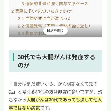
1.3
遺伝的背景が強く関与するケース
2
実際に多い“気づいたきっかけ”
2.1
血便や便に血が混じった
2.2
便通異常（下痢・便秘の繰り返し）
目次を開く
2.3
腹痛やお腹の張り
2.4
健康診断や便潜血検査で発覚
3
若年層に見られる特徴
3.1
細胞分裂の活発さに伴う進行の加速
30代でも大腸がんは発症する
3.2
発見時のステージが進んでいる傾向
のか
3.3
仕事やライフイベントへの多大な影響
4
放置するとどうなる？
「自分はまだ若いから、がん検診なんて先の
5
30代で大腸がんと診断された場合の治療
話」と考える30代の方は非常に多いですが、残
6
若年進行例に対する再生医療という選択肢
念ながら
大腸がんは30代であっても決して他人
7
まとめ｜違和感を感じたら早めの検査を
です。
事ではない病気