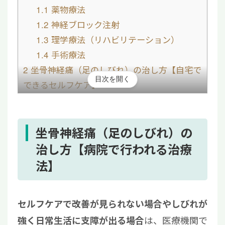
1.1
薬物療法
1.2
神経ブロック注射
1.3
理学療法（リハビリテーション）
1.4
手術療法
2
坐骨神経痛（足のしびれ）の治し方【自宅で
目次を開く
できるセルフケア】
2.1
身体を温める
2.2
ストレッチ・マッサージ
2.3
有酸素運動
坐骨神経痛（足のしびれ）の
3
坐骨神経痛（足のしびれ）を治すときの注意
治し方【病院で行われる治療
点
法】
3.1
原因に適した治療を行う
3.2
安静にし過ぎない
セルフケアで改善が見られない場合やしびれが
4
坐骨神経痛（足のしびれ）の治し方に関して
は、医療機関で
強く日常生活に支障が出る場合
よくある質問