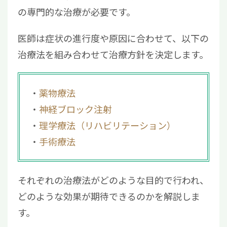
4.1
坐骨神経痛による足のしびれはどこを
の専門的な治療が必要です。
ストレッチすればいい？
医師は症状の進行度や原因に合わせて、以下の
4.2
坐骨神経痛でやってはいけないこと
治療法を組み合わせて治療方針を決定します。
は？
4.3
坐骨神経痛の足のしびれはいつまで続
く？
薬物療法
4.4
足のしびれを自分で治す方法はある？
神経ブロック注射
5
坐骨神経痛（足のしびれ）を治すには「再生
理学療法（リハビリテーション）
医療」をご検討ください
手術療法
それぞれの治療法がどのような目的で行われ、
どのような効果が期待できるのかを解説しま
す。