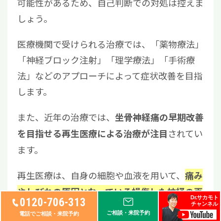
可能性があるため、自己判断での対処は控えま
しょう。
医療機関で受けられる治療では、「薬物療法」
「神経ブロック注射」「理学療法」「手術療
法」などのアプローチによって症状改善を目指
します。
また、近年の治療では、
坐骨神経痛の早期改善
されてい
を目指せる再生医療による治療が注目
ます。
再生医療は、自身の細胞や血液を用いて、
痛み
やしびれの原因となっている損傷した神経の再
Dr.サカモト
0120-706-313
チャンネル
です。
生・修復を促す治療法
ご相談・来院予約
電話でご相談・来院予約