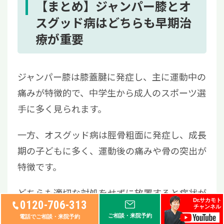
【まとめ】ジャンパー膝とオ
スグッド病はどちらも早期治
療が重要
ジャンパー膝は膝蓋腱に発症し、主に運動中の
痛みが特徴的で、中学生から成人のスポーツ選
手に多く見られます。
一方、オスグッド病は脛骨粗面に発症し、成長
期の子どもに多く、運動後の痛みや骨の突出が
特徴です。
どちらも適切な対処をせずに放置すると症状が
Dr.サカモト
0120-706-313
悪化する恐れがあるため、
早期発見・早期治療
チャンネル
ご相談・来院予約
電話でご相談・来院予約