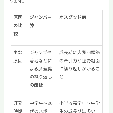
ります。
原因
ジャンパー
オスグッド病
の比
膝
較
主な
ジャンプや
成長期に大腿四頭筋
原因
着地などに
の牽引力が脛骨粗面
よる膝蓋腱
に繰り返しかかるこ
の繰り返し
と
の酷使
好発
中学生～20
小学校高学年～中学
時期
代のスポー
生の成長期に多い