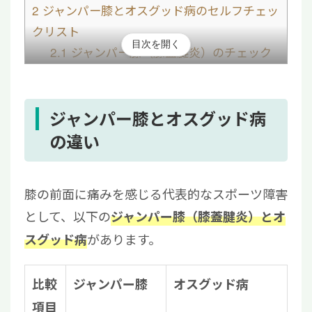
2
ジャンパー膝とオスグッド病のセルフチェッ
クリスト
目次を開く
2.1
ジャンパー膝（膝蓋腱炎）のチェック
リスト
2.2
オスグッド病のチェックリスト
3
ジャンパー膝とオスグッド病の痛みには再生
ジャンパー膝とオスグッド病
医療による治療も選択肢の一つ
の違い
4
【まとめ】ジャンパー膝とオスグッド病はど
ちらも早期治療が重要
膝の前面に痛みを感じる代表的なスポーツ障害
として、以下の
ジャンパー膝（膝蓋腱炎）とオ
があります。
スグッド病
比較
ジャンパー膝
オスグッド病
項目