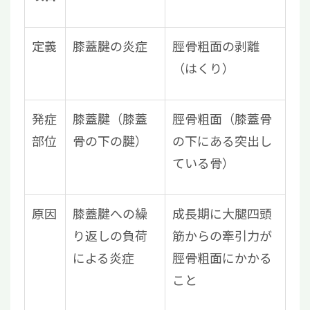
定義
膝蓋腱の炎症
脛骨粗面の剥離
（はくり）
発症
膝蓋腱（膝蓋
脛骨粗面（膝蓋骨
部位
骨の下の腱）
の下にある突出し
ている骨）
原因
膝蓋腱への繰
成長期に大腿四頭
り返しの負荷
筋からの牽引力が
による炎症
脛骨粗面にかかる
こと