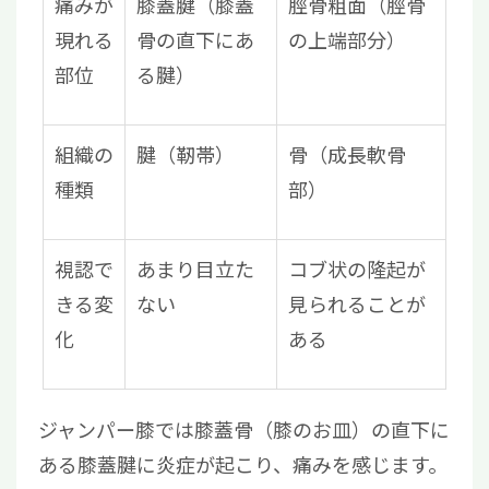
痛みが
膝蓋腱（膝蓋
脛骨粗面（脛骨
現れる
骨の直下にあ
の上端部分）
部位
る腱）
組織の
腱（靭帯）
骨（成長軟骨
種類
部）
視認で
あまり目立た
コブ状の隆起が
きる変
ない
見られることが
化
ある
ジャンパー膝では膝蓋骨（膝のお皿）の直下に
ある膝蓋腱に炎症が起こり、痛みを感じます。