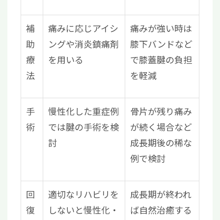
補
痛みに応じアイシ
痛みが強い時は
助
ングや消炎鎮痛剤
膝下バンドなど
療
を用いる
で膝蓋腱の負担
法
を軽減
手
慢性化した重症例
骨片が残り痛み
術
では腱の手術を検
が続く場合など
討
成長期後の稀な
例で検討
回
適切なリハビリを
成長期が終われ
復
しないと慢性化・
ば自然治癒する