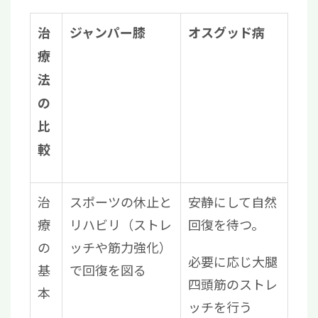
治
ジャンパー膝
オスグッド病
療
法
の
比
較
治
スポーツの休止と
安静にして自然
療
リハビリ（ストレ
回復を待つ。
の
ッチや筋力強化）
必要に応じ大腿
基
で回復を図る
四頭筋のストレ
本
ッチを行う