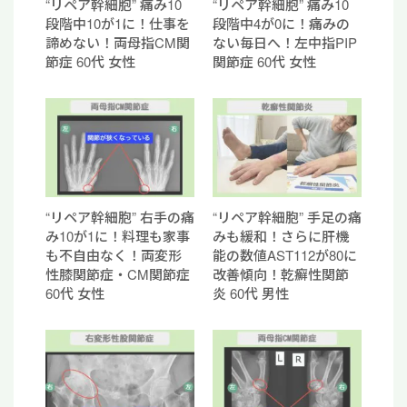
“リペア幹細胞” 痛み10
“リペア幹細胞” 痛み10
段階中10が1に！仕事を
段階中4が0に！痛みの
諦めない！両母指CM関
ない毎日へ！左中指PIP
節症 60代 女性
関節症 60代 女性
“リペア幹細胞” 右手の痛
“リペア幹細胞” 手足の痛
み10が1に！料理も家事
みも緩和！さらに肝機
も不自由なく！両変形
能の数値AST112が80に
性膝関節症・CM関節症
改善傾向！乾癬性関節
60代 女性
炎 60代 男性