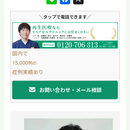
i
a
＼タップ
で電話できます／
n
c
e
e
b
o
国内で
o
15,000
例
の
症例実績あり
k
お問い合わせ・メール相談