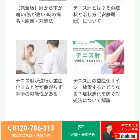
【完全版】肘から下が
テニス肘とは？その症
痛い(腕が痛い)時の病
状と治し方（安静期
名・原因・対処法
間）について
テニス肘が進行し重症
テニス肘の重症化サイ
化すると肘が曲がらず
ン｜放置するとどうな
手術の可能性がある
る？症状悪化を防ぐ対
処法について解説
Dr.サカモト
0120-706-313
チャンネル
ご相談・来院予約
電話でご相談・来院予約