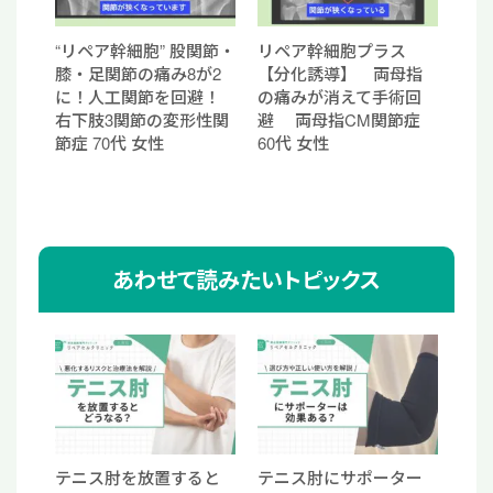
“リペア幹細胞” 股関節・
リペア幹細胞プラス
膝・足関節の痛み8が2
【分化誘導】 両母指
に！人工関節を回避！
の痛みが消えて手術回
右下肢3関節の変形性関
避 両母指CM関節症
節症 70代 女性
60代 女性
あわせて読みたいトピックス
テニス肘を放置すると
テニス肘にサポーター