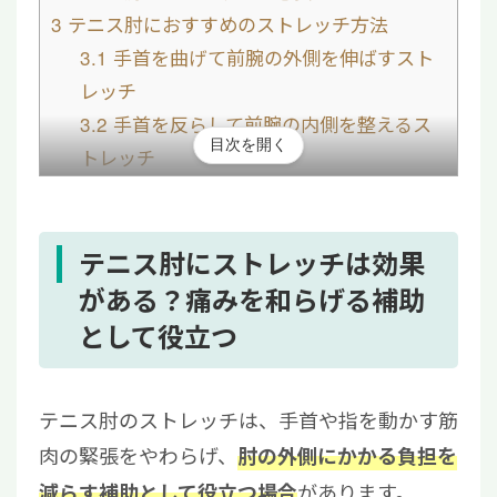
3
テニス肘におすすめのストレッチ方法
3.1
手首を曲げて前腕の外側を伸ばすスト
レッチ
3.2
手首を反らして前腕の内側を整えるス
目次を開く
トレッチ
3.3
指を伸ばす・握る動きを使った軽いス
トレッチ
4
ストレッチを行うタイミングと回数の目安
テニス肘にストレッチは効果
5
テニス肘のストレッチで避けたいNG行動
がある？痛みを和らげる補助
6
ストレッチだけでテニス肘が改善しないとき
として役立つ
の対処法
7
テニス肘で受診したほうがよい症状
テニス肘のストレッチは、手首や指を動かす筋
8
まとめ｜痛みを見ながら無理なく続けよう
肉の緊張をやわらげ、
肘の外側にかかる負担を
があります。
減らす補助として役立つ場合