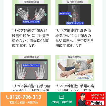
“リペア幹細胞” 痛み10
“リペア幹細胞” 痛み10
段階中10が1に！仕事を
段階中4が0に！痛みの
諦めない！両母指CM関
ない毎日へ！左中指PIP
節症 60代 女性
関節症 60代 女性
“リペア幹細胞” 右手の痛
“リペア幹細胞” 手足の痛
み10が1に！料理も家事
みも緩和！さらに肝機
も不自由なく！両変形
能の数値AST112が80に
Dr.サカモト
0120-706-313
チャンネル
性膝関節症・CM関節症
改善傾向！乾癬性関節
ご相談・来院予約
電話でご相談・来院予約
60代 女性
炎 60代 男性