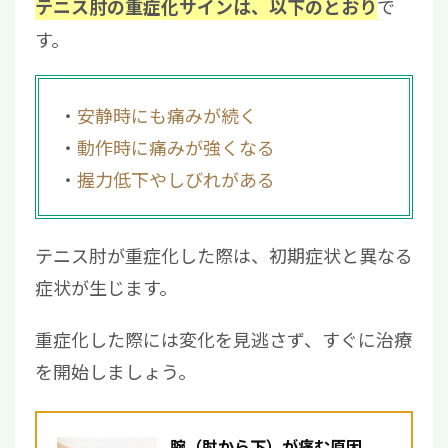
で
テニス肘の重症化サインは、以下のとおり
4.2
手術療法
す。
4.3
再生医療
5
テニス肘の重症化サインを見逃さずに適切な
治療を受けよう
安静時にも痛みが続く
動作時に痛みが強くなる
握力低下やしびれがある
テニス肘が重症化した際は、初期症状と異なる
症状が生じます。
重症化した際には変化を見逃さず、すぐに治療
を開始しましょう。
腕（肘から下）が痛む原因