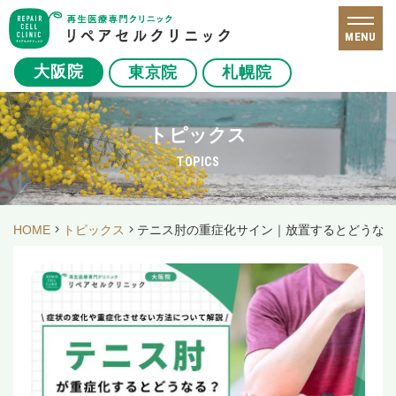
MENU
大阪院
東京院
札幌院
トピックス
TOPICS
HOME
トピックス
テニス肘の重症化サイン｜放置するとどうな