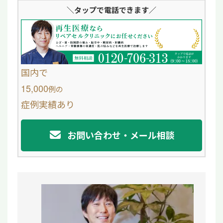
＼タップ
で電話できます／
n
c
e
e
b
o
国内で
o
15,000
例
の
症例実績あり
k
お問い合わせ・メール相談