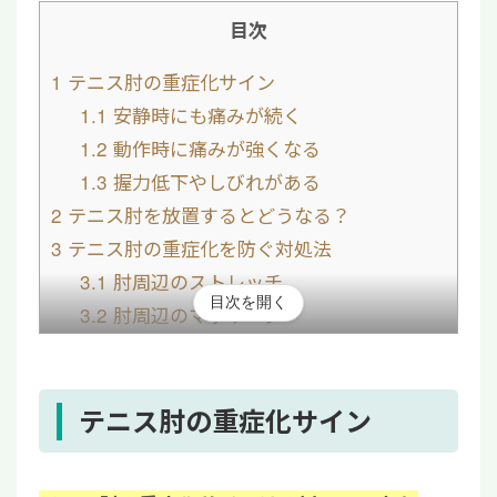
目次
1
テニス肘の重症化サイン
1.1
安静時にも痛みが続く
1.2
動作時に痛みが強くなる
1.3
握力低下やしびれがある
2
テニス肘を放置するとどうなる？
3
テニス肘の重症化を防ぐ対処法
3.1
肘周辺のストレッチ
目次を開く
3.2
肘周辺のマッサージ
3.3
サポーターの活用
3.4
運動量の調整
3.5
正しいフォームに改善
テニス肘の重症化サイン
4
テニス肘は重症化しても治る？主な治療法
4.1
保存療法