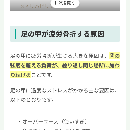
目次を開く
3.2
リハビリテーション
4
足の甲の疲労骨折を予防する方法
4.1
運動量は段階的に増やす
4.2
運動前後のセルフケア
足の甲が疲労骨折する原因
4.3
下半身の筋力トレーニング
4.4
体重管理や食生活の改善
足の甲に疲労骨折が生じる大きな原因は、
骨の
4.5
適切なシューズを着用する
強度を超える負荷が、繰り返し同じ場所に加わ
5
足の甲が疲労骨折したら安静にして早期改善
ことです。
り続ける
を目指そう
足の甲に過度なストレスがかかる主な要因は、
以下のとおりです。
オーバーユース（使いすぎ）