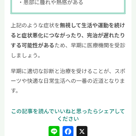
患部に腫れや熱感がある
上記のような症状を
無視して生活や運動を続け
ると症状悪化につながったり、完治が遅れたり
ため、早期に医療機関を受診
する可能性がある
しましょう。
早期に適切な診断と治療を受けることが、スポ
ーツや快適な日常生活への一番の近道となりま
す。
L
F
X