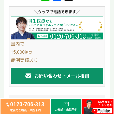
i
a
＼タップ
で電話できます／
n
c
e
e
b
o
国内で
o
15,000
例
の
症例実績あり
k
お問い合わせ・メール相談
Dr.サカモト
0120-706-313
チャンネル
ご相談・来院予約
電話でご相談・来院予約