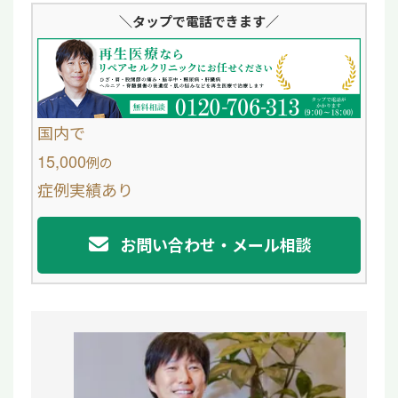
＼タップ
で電話できます／
n
c
e
e
b
o
国内で
o
15,000
例
の
症例実績あり
k
お問い合わせ・メール相談