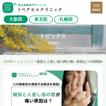
MENU
大阪院
東京院
札幌院
トピックス
TOPICS
HOME
トピックス
親指と人差し指の間が痛い原因は？CM関節症