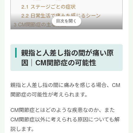
2.1
ステージごとの症状
2.2
日常生活で痛みを感じるシーン
目次を開く
3
CM関節症の主な原因
4
親指と人差し指の間が痛くなるCM関節症の
治し方
4.1
主な治療法
親指と人差し指の間が痛い原
4.2
自宅でできるセルフケア
因｜CM関節症の可能性
5
親指と人差し指の間が痛いときは再生医療を
ご検討ください
親指と人差し指の間に痛みを感じる場合、CM
関節症の可能性が考えられます。
CM関節症とはどのような疾患なのか、また
CM関節症以外に考えられる原因についても解
説します。