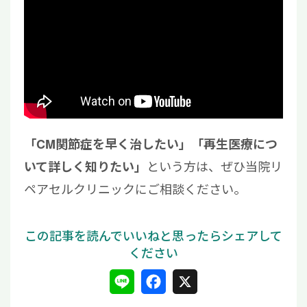
「CM関節症を早く治したい」「再生医療につ
という方は、ぜひ当院リ
いて詳しく知りたい」
ペアセルクリニックにご相談ください。
L
F
X
i
a