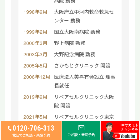
病院 勤務
1998年9月
大阪府立中河内救命救急セ
ンター 勤務
1999年2月
国立大阪南病院 勤務
2000年3月
野上病院 勤務
2003年3月
大野記念病院 勤務
2005年5月
さかもとクリニック 開設
2006年12月
医療法人美喜有会設立 理事
長就任
2019年9月
リペアセルクリニック大阪
院 開設
2021年5月
リペアセルクリニック東京
院 開設
Dr.サカモト
0120-706-313
チャンネル
ご相談・来院予約
2023年12月
リペアセルクリニック札幌
電話でご相談・来院予約